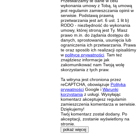
Przetwarzamy te dane w celu
wykonania umowy z Tobą, tą umową
jest regulamin zamieszczania opinii w
serwisie. Podstawą prawną
przetwarzania jest art. 6 ust. 1 lit b)
RODO - niezbędność do wykonania
umowy, której stroną jest Ty. Masz
prawo m.in. do żądania dostępu do
danych, sprostowania, usunięcia lub
ograniczenia ich przetwarzania. Prawa
te oraz sposób ich realizacji opisaliśmy
w
polityce prywatności
. Tam też
znajdziesz informacje jak
zakomunikować nam Twoją wolę
skorzystania z tych praw.
Ta witryna jest chroniona przez
reCAPTCHA, obowiązuje
Polityka
prywatności
Google i
Warunki
korzystania
z usługi. Wysyłając
komentarz akceptujesz regulamin
zamieszczenia komentarza w serwisie.
Dziękujemy!
Twój komentarz został dodany. Po
akceptacji, zostanie wyświetlony na
stronie.
pokaż więcej