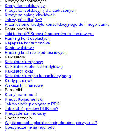
Kredyty konsolidacyjne
Kredyt konsolidacyjny
Kredyt konsolidacyjny dla zadłużonych
Kredyt na spłatę chwilówek
Jak wyjść z długów?
Przeniesienie kredytu konsolidacyjnego do innego banku
Konta osobiste
Jaki to bank? Sprawdź numer konta bankowego
Ranking kont osobistych
Najlepsze konta firmowe
Konto walutowe
Ranking kont oszczędnościowych
Kalkulatory
Kalkulator kredytowy
Kalkulator zdolności kredytowej
Kalkulator lokat
Kalkulator kredytu konsolidacyjnego
Kiedy przelew?
Wskaźniki finansowe
Poradniki
Kredyt na remont
Kredyt Konsumencki
Jak wypłacić pieniądze z PPK
Jak zrobić przelew BLIK-em?
Kredyt denominowany
Ubezpieczenia
W jaki sposób zgłosić szkodę do ubezpieczyciela?
Ubezpieczenie samochodu