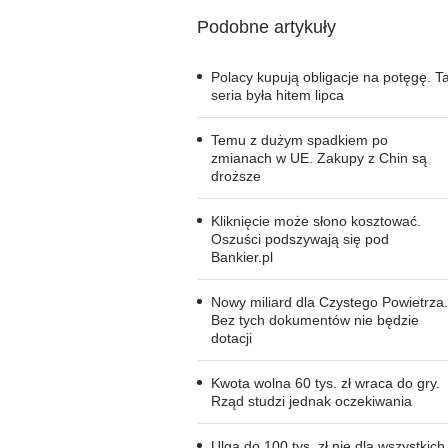
Podobne artykuły
Polacy kupują obligacje na potęgę. T
seria była hitem lipca
Temu z dużym spadkiem po
zmianach w UE. Zakupy z Chin są
droższe
Kliknięcie może słono kosztować.
Oszuści podszywają się pod
Bankier.pl
Nowy miliard dla Czystego Powietrza.
Bez tych dokumentów nie będzie
dotacji
Kwota wolna 60 tys. zł wraca do gry.
Rząd studzi jednak oczekiwania
Ulga do 100 tys. zł nie dla wszystkich