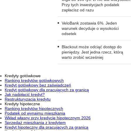
Przy tych inwestycjach podatek
zapłacisz od razu
VeloBank zostawia 6%. Jeden
warunek decyduje o wysokości
odsetek
Blackout może odciąć dostęp do
pieniędzy. Jest jedna rzecz, którą
warto zrobić wcześniej
Kredyty gotówkowe
Ranking kredytów gotówkowych
Kredyt gotówkowy bez zaświadczeń
Kredyt gotówkowy dla pracujących za granicą
Jak nadpłacić kredyt?
Restrukturyzacja kredytu
Kredyty hipoteczne
Ranking kredytów hipotecznych
Podatek od wynajmu mieszkania
Wkład własny przy kredycie hipotecznym 2026
Sprzedaż mieszkania z kredytem
Kredyt hipoteczny dla pracujących za granicą