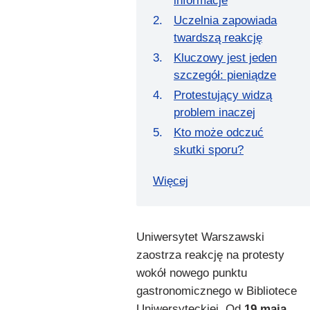
informacje
Uczelnia zapowiada
twardszą reakcję
Kluczowy jest jeden
szczegół: pieniądze
Protestujący widzą
problem inaczej
Kto może odczuć
skutki sporu?
Więcej
Uniwersytet Warszawski
zaostrza reakcję na protesty
wokół nowego punktu
gastronomicznego w Bibliotece
Uniwersyteckiej. Od
19 maja