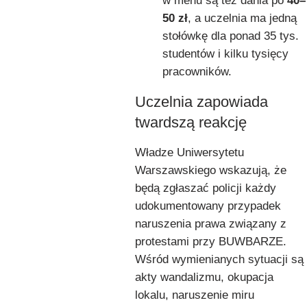
w menu są też dania po
40–
50 zł
, a uczelnia ma jedną
stołówkę dla ponad 35 tys.
studentów i kilku tysięcy
pracowników.
Uczelnia zapowiada
twardszą reakcję
Władze Uniwersytetu
Warszawskiego wskazują, że
będą zgłaszać policji każdy
udokumentowany przypadek
naruszenia prawa związany z
protestami przy BUWBARZE.
Wśród wymienianych sytuacji są
akty wandalizmu, okupacja
lokalu, naruszenie miru