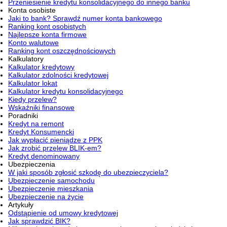
Przeniesienie kredytu konsolidacyjnego do innego banku
Konta osobiste
Jaki to bank? Sprawdź numer konta bankowego
Ranking kont osobistych
Najlepsze konta firmowe
Konto walutowe
Ranking kont oszczędnościowych
Kalkulatory
Kalkulator kredytowy
Kalkulator zdolności kredytowej
Kalkulator lokat
Kalkulator kredytu konsolidacyjnego
Kiedy przelew?
Wskaźniki finansowe
Poradniki
Kredyt na remont
Kredyt Konsumencki
Jak wypłacić pieniądze z PPK
Jak zrobić przelew BLIK-em?
Kredyt denominowany
Ubezpieczenia
W jaki sposób zgłosić szkodę do ubezpieczyciela?
Ubezpieczenie samochodu
Ubezpieczenie mieszkania
Ubezpieczenie na życie
Artykuły
Odstąpienie od umowy kredytowej
Jak sprawdzić BIK?