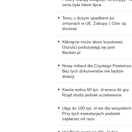
seria była hitem lipca
Temu z dużym spadkiem po
zmianach w UE. Zakupy z Chin są
droższe
Kliknięcie może słono kosztować.
Oszuści podszywają się pod
Bankier.pl
Nowy miliard dla Czystego Powietrza.
Bez tych dokumentów nie będzie
dotacji
Kwota wolna 60 tys. zł wraca do gry.
Rząd studzi jednak oczekiwania
Ulga do 100 tys. zł nie dla wszystkich
Przy tych inwestycjach podatek
zapłacisz od razu
VeloBank zostawia 6%. Jeden