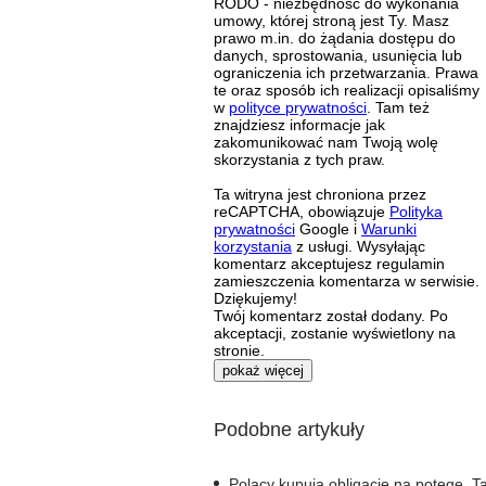
RODO - niezbędność do wykonania
umowy, której stroną jest Ty. Masz
prawo m.in. do żądania dostępu do
danych, sprostowania, usunięcia lub
ograniczenia ich przetwarzania. Prawa
te oraz sposób ich realizacji opisaliśmy
w
polityce prywatności
. Tam też
znajdziesz informacje jak
zakomunikować nam Twoją wolę
skorzystania z tych praw.
Ta witryna jest chroniona przez
reCAPTCHA, obowiązuje
Polityka
prywatności
Google i
Warunki
korzystania
z usługi. Wysyłając
komentarz akceptujesz regulamin
zamieszczenia komentarza w serwisie.
Dziękujemy!
Twój komentarz został dodany. Po
akceptacji, zostanie wyświetlony na
stronie.
pokaż więcej
Podobne artykuły
Polacy kupują obligacje na potęgę. T