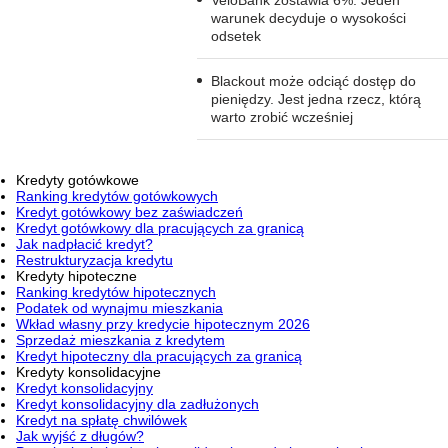
warunek decyduje o wysokości
odsetek
Blackout może odciąć dostęp do
pieniędzy. Jest jedna rzecz, którą
warto zrobić wcześniej
Kredyty gotówkowe
Ranking kredytów gotówkowych
Kredyt gotówkowy bez zaświadczeń
Kredyt gotówkowy dla pracujących za granicą
Jak nadpłacić kredyt?
Restrukturyzacja kredytu
Kredyty hipoteczne
Ranking kredytów hipotecznych
Podatek od wynajmu mieszkania
Wkład własny przy kredycie hipotecznym 2026
Sprzedaż mieszkania z kredytem
Kredyt hipoteczny dla pracujących za granicą
Kredyty konsolidacyjne
Kredyt konsolidacyjny
Kredyt konsolidacyjny dla zadłużonych
Kredyt na spłatę chwilówek
Jak wyjść z długów?