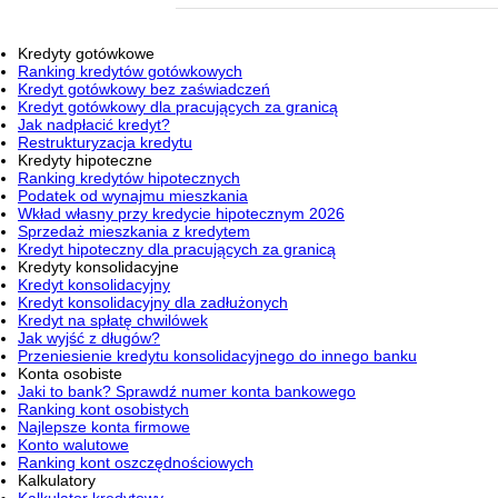
Kredyty gotówkowe
Ranking kredytów gotówkowych
Kredyt gotówkowy bez zaświadczeń
Kredyt gotówkowy dla pracujących za granicą
Jak nadpłacić kredyt?
Restrukturyzacja kredytu
Kredyty hipoteczne
Ranking kredytów hipotecznych
Podatek od wynajmu mieszkania
Wkład własny przy kredycie hipotecznym 2026
Sprzedaż mieszkania z kredytem
Kredyt hipoteczny dla pracujących za granicą
Kredyty konsolidacyjne
Kredyt konsolidacyjny
Kredyt konsolidacyjny dla zadłużonych
Kredyt na spłatę chwilówek
Jak wyjść z długów?
Przeniesienie kredytu konsolidacyjnego do innego banku
Konta osobiste
Jaki to bank? Sprawdź numer konta bankowego
Ranking kont osobistych
Najlepsze konta firmowe
Konto walutowe
Ranking kont oszczędnościowych
Kalkulatory
Kalkulator kredytowy