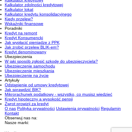
Kalkulator zdolności kredytowej
Kalkulator lokat
Kalkulator kredytu konsolidacyjnego
Kiedy przelew?
Wskaźniki finansowe
Poradniki
Kredyt na remont
Kredyt Konsumencki
Jak wypłacić pieniądze z PPK
Jak zrobić przelew BLIK-em?
Kredyt denominowany
Ubezpieczenia
W jaki sposób zgłosić szkodę do ubezpieczyciela?
Ubezpieczenie samochodu
Ubezpieczenie mieszkania
Ubezpieczenie na życie
Artykuły
Odstąpienie od umowy kredytowej
Jak sprawdzić BIK?
Mikrorachunek podatkowy - wszystko, co musisz wiedzieć
Kredyt hipoteczny a wysokość pensji
Zwrot prowizji za kredyt
O nas
Polityka prywatności
Ustawienia prywatności
Regulamin
Kontakt
Obserwuj nas na:
Nasze marki: