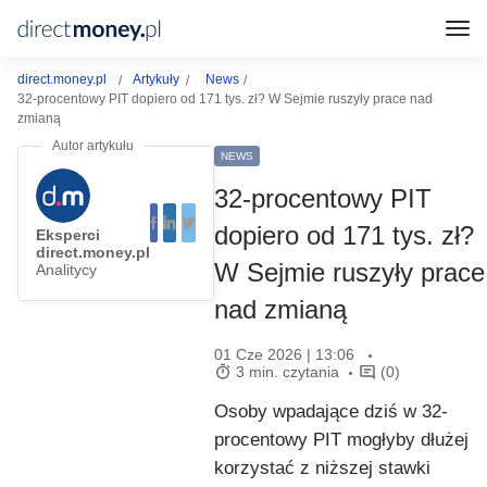
direct.money.pl
Artykuły
News
32-procentowy PIT dopiero od 171 tys. zł? W Sejmie ruszyły prace nad
zmianą
NEWS
32-procentowy PIT
dopiero od 171 tys. zł?
Eksperci
direct.money.pl
W Sejmie ruszyły prace
Analitycy
nad zmianą
01 Cze 2026 | 13:06
3 min. czytania
(0)
Osoby wpadające dziś w 32-
procentowy PIT mogłyby dłużej
korzystać z niższej stawki