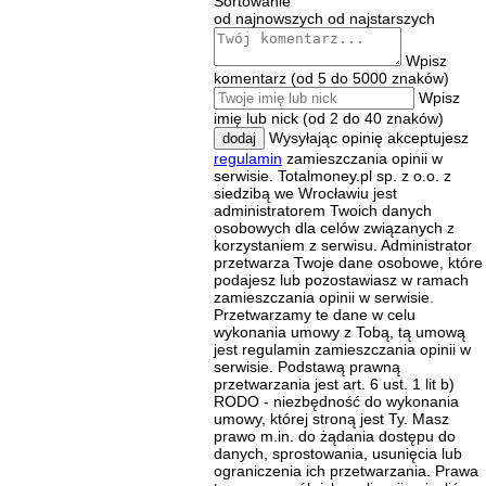
Sortowanie
od najnowszych
od najstarszych
Wpisz
komentarz (od 5 do 5000 znaków)
Wpisz
imię lub nick (od 2 do 40 znaków)
Wysyłając opinię akceptujesz
dodaj
regulamin
zamieszczania opinii w
serwisie. Totalmoney.pl sp. z o.o. z
siedzibą we Wrocławiu jest
administratorem Twoich danych
osobowych dla celów związanych z
korzystaniem z serwisu. Administrator
przetwarza Twoje dane osobowe, które
podajesz lub pozostawiasz w ramach
zamieszczania opinii w serwisie.
Przetwarzamy te dane w celu
wykonania umowy z Tobą, tą umową
jest regulamin zamieszczania opinii w
serwisie. Podstawą prawną
przetwarzania jest art. 6 ust. 1 lit b)
RODO - niezbędność do wykonania
umowy, której stroną jest Ty. Masz
prawo m.in. do żądania dostępu do
danych, sprostowania, usunięcia lub
ograniczenia ich przetwarzania. Prawa