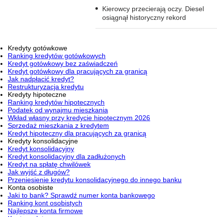
Kierowcy przecierają oczy. Diesel
osiągnął historyczny rekord
Kredyty gotówkowe
Ranking kredytów gotówkowych
Kredyt gotówkowy bez zaświadczeń
Kredyt gotówkowy dla pracujących za granicą
Jak nadpłacić kredyt?
Restrukturyzacja kredytu
Kredyty hipoteczne
Ranking kredytów hipotecznych
Podatek od wynajmu mieszkania
Wkład własny przy kredycie hipotecznym 2026
Sprzedaż mieszkania z kredytem
Kredyt hipoteczny dla pracujących za granicą
Kredyty konsolidacyjne
Kredyt konsolidacyjny
Kredyt konsolidacyjny dla zadłużonych
Kredyt na spłatę chwilówek
Jak wyjść z długów?
Przeniesienie kredytu konsolidacyjnego do innego banku
Konta osobiste
Jaki to bank? Sprawdź numer konta bankowego
Ranking kont osobistych
Najlepsze konta firmowe