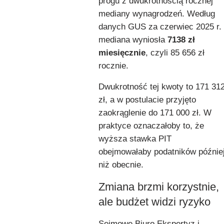
progu z dwukrotnością rocznej
mediany wynagrodzeń. Według
danych GUS za czerwiec 2025 r.
mediana wyniosła
7138 zł
miesięcznie
, czyli 85 656 zł
rocznie.
Dwukrotność tej kwoty to 171 31
zł, a w postulacie przyjęto
zaokrąglenie do 171 000 zł. W
praktyce oznaczałoby to, że
wyższa stawka PIT
obejmowałaby podatników późnie
niż obecnie.
Zmiana brzmi korzystnie,
ale budżet widzi ryzyko
Sejmowe Biuro Ekspertyz i