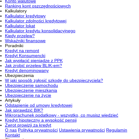
Konto walutowe
Ranking kont oszczędnościowych
Kalkulatory
Kalkulator kredytowy
Kalkulator zdolności kredytowej
Kalkulator lokat
Kalkulator kredytu konsolidacyjnego
Kiedy przelew?
Wskaźniki finansowe
Poradniki
Kredyt na remont
Kredyt Konsumencki
Jak wypłacić pieniądze z PPK
Jak zrobić przelew BLIK-em?
Kredyt denominowany
Ubezpieczenia
W jaki sposób zgłosić szkodę do ubezpieczyciela?
Ubezpieczenie samochodu
Ubezpieczenie mieszkania
Ubezpieczenie na życie
Artykuły
Odstąpienie od umowy kredytowej
Jak sprawdzić BIK?
Mikrorachunek podatkowy - wszystko, co musisz wiedzieć
Kredyt hipoteczny a wysokość pensji
Zwrot prowizji za kredyt
O nas
Polityka prywatności
Ustawienia prywatności
Regulamin
Kontakt