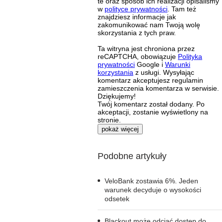
te oraz sposób ich realizacji opisaliśmy
w
polityce prywatności
. Tam też
znajdziesz informacje jak
zakomunikować nam Twoją wolę
skorzystania z tych praw.
Ta witryna jest chroniona przez
reCAPTCHA, obowiązuje
Polityka
prywatności
Google i
Warunki
korzystania
z usługi. Wysyłając
komentarz akceptujesz regulamin
zamieszczenia komentarza w serwisie.
Dziękujemy!
Twój komentarz został dodany. Po
akceptacji, zostanie wyświetlony na
stronie.
pokaż więcej
Podobne artykuły
VeloBank zostawia 6%. Jeden
warunek decyduje o wysokości
odsetek
Blackout może odciąć dostęp do