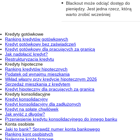
Blackout może odciąć dostęp do
pieniędzy. Jest jedna rzecz, którą
warto zrobić wcześniej
Kredyty gotówkowe
Ranking kredytów gotówkowych
Kredyt gotówkowy bez zaświadczeń
Kredyt gotówkowy dla pracujących za granicą
Jak nadpłacić kredyt?
Restrukturyzacja kredytu
Kredyty hipoteczne
Ranking kredytów hipotecznych
Podatek od wynajmu mieszkania
Wkład własny przy kredycie hipotecznym 2026
Sprzedaż mieszkania z kredytem
Kredyt hipoteczny dla pracujących za granicą
Kredyty konsolidacyjne
Kredyt konsolidacyjny
Kredyt konsolidacyjny dla zadłużonych
Kredyt na spłatę chwilówek
Jak wyjść z długów?
Przeniesienie kredytu konsolidacyjnego do innego banku
Konta osobiste
Jaki to bank? Sprawdź numer konta bankowego
Ranking kont osobistych
Najlepsze konta firmowe