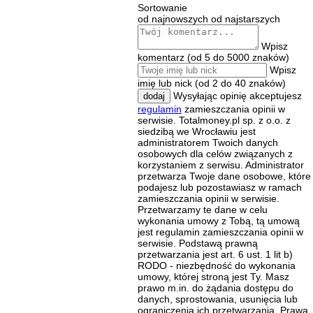
Sortowanie
od najnowszych
od najstarszych
Wpisz
komentarz (od 5 do 5000 znaków)
Wpisz
imię lub nick (od 2 do 40 znaków)
Wysyłając opinię akceptujesz
dodaj
regulamin
zamieszczania opinii w
serwisie. Totalmoney.pl sp. z o.o. z
siedzibą we Wrocławiu jest
administratorem Twoich danych
osobowych dla celów związanych z
korzystaniem z serwisu. Administrator
przetwarza Twoje dane osobowe, które
podajesz lub pozostawiasz w ramach
zamieszczania opinii w serwisie.
Przetwarzamy te dane w celu
wykonania umowy z Tobą, tą umową
jest regulamin zamieszczania opinii w
serwisie. Podstawą prawną
przetwarzania jest art. 6 ust. 1 lit b)
RODO - niezbędność do wykonania
umowy, której stroną jest Ty. Masz
prawo m.in. do żądania dostępu do
danych, sprostowania, usunięcia lub
ograniczenia ich przetwarzania. Prawa