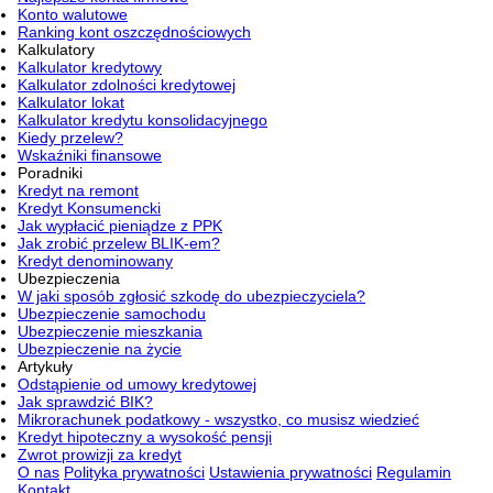
Konto walutowe
Ranking kont oszczędnościowych
Kalkulatory
Kalkulator kredytowy
Kalkulator zdolności kredytowej
Kalkulator lokat
Kalkulator kredytu konsolidacyjnego
Kiedy przelew?
Wskaźniki finansowe
Poradniki
Kredyt na remont
Kredyt Konsumencki
Jak wypłacić pieniądze z PPK
Jak zrobić przelew BLIK-em?
Kredyt denominowany
Ubezpieczenia
W jaki sposób zgłosić szkodę do ubezpieczyciela?
Ubezpieczenie samochodu
Ubezpieczenie mieszkania
Ubezpieczenie na życie
Artykuły
Odstąpienie od umowy kredytowej
Jak sprawdzić BIK?
Mikrorachunek podatkowy - wszystko, co musisz wiedzieć
Kredyt hipoteczny a wysokość pensji
Zwrot prowizji za kredyt
O nas
Polityka prywatności
Ustawienia prywatności
Regulamin
Kontakt