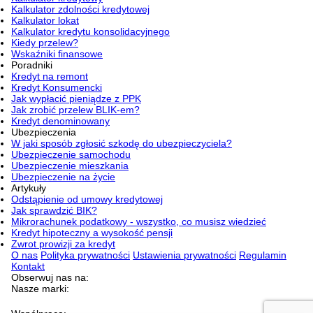
Kalkulator zdolności kredytowej
Kalkulator lokat
Kalkulator kredytu konsolidacyjnego
Kiedy przelew?
Wskaźniki finansowe
Poradniki
Kredyt na remont
Kredyt Konsumencki
Jak wypłacić pieniądze z PPK
Jak zrobić przelew BLIK-em?
Kredyt denominowany
Ubezpieczenia
W jaki sposób zgłosić szkodę do ubezpieczyciela?
Ubezpieczenie samochodu
Ubezpieczenie mieszkania
Ubezpieczenie na życie
Artykuły
Odstąpienie od umowy kredytowej
Jak sprawdzić BIK?
Mikrorachunek podatkowy - wszystko, co musisz wiedzieć
Kredyt hipoteczny a wysokość pensji
Zwrot prowizji za kredyt
O nas
Polityka prywatności
Ustawienia prywatności
Regulamin
Kontakt
Obserwuj nas na:
Nasze marki: