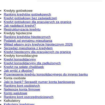
Kredyty gotówkowe
Ranking kredytów gotówkowych
Kredyt gotówkowy bez zaświadczeń
Kredyt gotówkowy dla pracujących za granicą
Jak nadpłacić kredyt?
Restrukturyzacja kredytu
Kredyty hipoteczne
Ranking kredytów hipotecznych
Podatek od wynajmu mieszkania
Wkład własny przy kredycie hipotecznym 2026
Sprzedaż mieszkania z kredytem
Kredyt hipoteczny dla pracujących za granicą
Kredyty konsolidacyjne
Kredyt konsolidacyjny
Kredyt konsolidacyjny dla zadłużonych
Kredyt na spłatę chwilówek
Jak wyjść z długów?
Przeniesienie kredytu konsolidacyjnego do innego banku
Konta osobiste
Jaki to bank? Sprawdź numer konta bankowego
Ranking kont osobistych
Najlepsze konta firmowe
Konto walutowe
Ranking kont oszczędnościowych
Kalkulatory
Kalkulator kredytowy