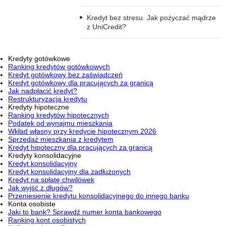
Kredyt bez stresu. Jak pożyczać mądrze
z UniCredit?
Kredyty gotówkowe
Ranking kredytów gotówkowych
Kredyt gotówkowy bez zaświadczeń
Kredyt gotówkowy dla pracujących za granicą
Jak nadpłacić kredyt?
Restrukturyzacja kredytu
Kredyty hipoteczne
Ranking kredytów hipotecznych
Podatek od wynajmu mieszkania
Wkład własny przy kredycie hipotecznym 2026
Sprzedaż mieszkania z kredytem
Kredyt hipoteczny dla pracujących za granicą
Kredyty konsolidacyjne
Kredyt konsolidacyjny
Kredyt konsolidacyjny dla zadłużonych
Kredyt na spłatę chwilówek
Jak wyjść z długów?
Przeniesienie kredytu konsolidacyjnego do innego banku
Konta osobiste
Jaki to bank? Sprawdź numer konta bankowego
Ranking kont osobistych