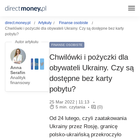
direct.money.pl
Artykuły
Finanse osobiste
Chwilówki i pożyczki dla obywateli Ukrainy. Czy są dostępne bez karty
pobytu?
FINANSE OSOBISTE
Chwilówki i pożyczki dla
obywateli Ukrainy. Czy są
Anna
Serafin
dostępne bez karty
Analityk
finansowy
pobytu?
25 Mar 2022 | 11:13
5 min. czytania
(0)
Od 24 lutego, czyli zaatakowania
Ukrainy przez Rosję, granicę
polsko-ukraińską przekroczyło