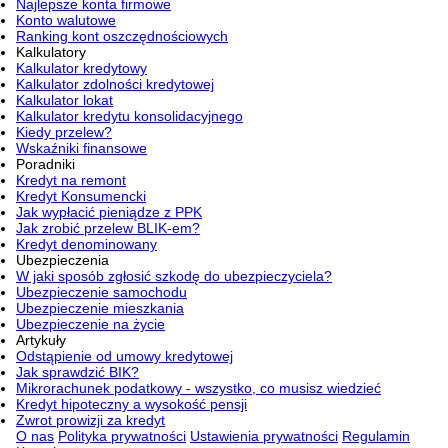
Najlepsze konta firmowe
Konto walutowe
Ranking kont oszczędnościowych
Kalkulatory
Kalkulator kredytowy
Kalkulator zdolności kredytowej
Kalkulator lokat
Kalkulator kredytu konsolidacyjnego
Kiedy przelew?
Wskaźniki finansowe
Poradniki
Kredyt na remont
Kredyt Konsumencki
Jak wypłacić pieniądze z PPK
Jak zrobić przelew BLIK-em?
Kredyt denominowany
Ubezpieczenia
W jaki sposób zgłosić szkodę do ubezpieczyciela?
Ubezpieczenie samochodu
Ubezpieczenie mieszkania
Ubezpieczenie na życie
Artykuły
Odstąpienie od umowy kredytowej
Jak sprawdzić BIK?
Mikrorachunek podatkowy - wszystko, co musisz wiedzieć
Kredyt hipoteczny a wysokość pensji
Zwrot prowizji za kredyt
O nas
Polityka prywatności
Ustawienia prywatności
Regulamin