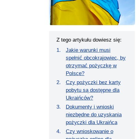
Z tego artykułu dowiesz się:
Jakie warunki musi
spełnić obcokrajowiec, by
otrzymać pożyczkę w
Polsce?
Czy pożyczki bez karty
pobytu są dostępne dla
Ukraińców?
Dokumenty i wnioski
niezbędne do uzyskania
pożyczki dla Ukraińca
Czy wnioskowanie o