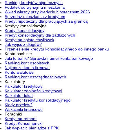
Ranking kredytów hipotecznych
Podatek od wynajmu mieszkania
Wkład własny przy kredycie hipotecznym 2026
Sprzedaż mieszkania z kredytem
Kredyt hipoteczny dla pracujących za granicą
Kredyty konsolidacyjne
Kredyt konsolidacyjny
Kredyt konsolidacyjny dla zadłużonych
Kredyt na spłatę chwilówek
Jak wyjść z długów?
Przeniesienie kredytu konsolidacyjnego do innego banku
Konta osobiste
Jaki to bank? Sprawdź numer konta bankowego
Ranking kont osobistych
Najlepsze konta firmowe
Konto walutowe
Ranking kont oszczędnościowych
Kalkulatory
Kalkulator kredytowy
Kalkulator zdolności kredytowej
Kalkulator lokat
Kalkulator kredytu konsolidacyjnego
Kiedy przelew?
Wskaźniki finansowe
Poradniki
Kredyt na remont
Kredyt Konsumencki
Jak wypłacić pieniądze z PPK