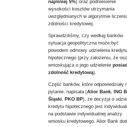
najmniej 5%
) oraz podniesienie
wysokości kosztów utrzymania
uwzględnianych w algorytmie liczeni
zdolności kredytowej.
Sprawdziliśmy, czy według banków
sytuacja geopolityczna może być
powodem odmowy udzielenia kredyt
hipotecznego (przy założeniu, że os
wnioskująca o jego udzielenie
posia
zdolność kredytową
).
Część banków, które odpowiedziały n
pytanie, napisała (
Alior Bank
,
ING B
Śląski
,
PKO BP
), że decyzja o udzie
kredytu hipotecznego jest indywidual
na podstawie indywidualnej analizy
wniosku kredytowego. Alior Bank dod