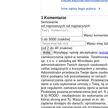
maciej.kazimierski@totalmoney
Inne wpisy tego autora
1 Komentarze
Sortowanie
od najnowszych
od najstarszych
Wpisz komentar
5 do 5000 znaków)
Wpisz imię lub
(od 2 do 40 znaków)
Wysyłając opinię akceptujesz
regul
dodaj
zamieszczania opinii w serwisie. Totalmoney
sp. z o.o. z siedzibą we Wrocławiu jest
administratorem Twoich danych osobowych
celów związanych z korzystaniem z serwisu
Administrator przetwarza Twoje dane osob
które podajesz lub pozostawiasz w ramach
zamieszczania opinii w serwisie. Przetwarz
dane w celu wykonania umowy z Tobą, tą 
jest regulamin zamieszczania opinii w serwis
Podstawą prawną przetwarzania jest art. 6 u
lit b) RODO - niezbędność do wykonania u
której stroną jest Ty. Masz prawo m.in. do
żądania dostępu do danych, sprostowania,
usunięcia lub ograniczenia ich przetwarzani