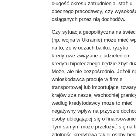
długość okresu zatrudnienia, staż u
obecnego pracodawcy, czy wysokoś
osiąganych przez nią dochodów.
Czy sytuacja geopolityczna na świec
(np. wojna w Ukrainie) może mieć w
na to, że w oczach banku, ryzyko
kredytowe związane z udzieleniem
kredytu hipotecznego będzie zbyt du
Może, ale nie bezpośrednio. Jeżeli n
wnioskodawca pracuje w firmie
transportowej lub importującej towary
krajów zza naszej wschodniej granicy
według kredytodawcy może to mieć
negatywny wpływ na przyszłe docho
osoby ubiegającej się o finansowanie
Tym samym może przełożyć się na t
zdolność kredytowa takiej osoby będ