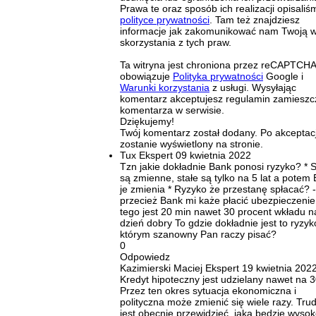
Prawa te oraz sposób ich realizacji opisaliś
polityce prywatności
. Tam też znajdziesz
informacje jak zakomunikować nam Twoją 
skorzystania z tych praw.
Ta witryna jest chroniona przez reCAPTCHA
obowiązuje
Polityka prywatności
Google i
Warunki korzystania
z usługi. Wysyłając
komentarz akceptujesz regulamin zamieszc
komentarza w serwisie.
Dziękujemy!
Twój komentarz został dodany. Po akceptacj
zostanie wyświetlony na stronie.
Tux
Ekspert
09 kwietnia 2022
Tzn jakie dokładnie Bank ponosi ryzyko? * 
są zmienne, stałe są tylko na 5 lat a potem
je zmienia * Ryzyko że przestanę spłacać? -
przecież Bank mi każe płacić ubezpieczenie
tego jest 20 min nawet 30 procent wkładu n
dzień dobry To gdzie dokładnie jest to ryzyk
którym szanowny Pan raczy pisać?
0
Odpowiedz
Kazimierski Maciej
Ekspert
19 kwietnia 202
Kredyt hipoteczny jest udzielany nawet na 30
Przez ten okres sytuacja ekonomiczna i
polityczna może zmienić się wiele razy. Tru
jest obecnie przewidzieć, jaka będzie wyso