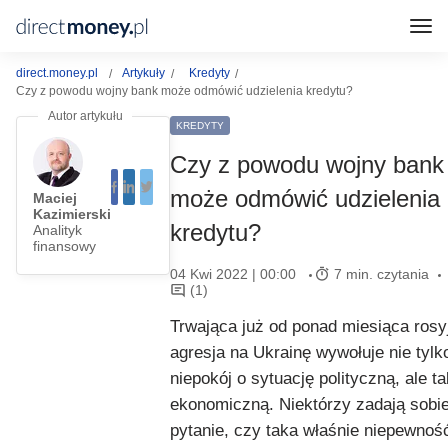
direct.money.pl
Artykuły
Kredyty
Czy z powodu wojny bank może odmówić udzielenia kredytu?
KREDYTY
Czy z powodu wojny bank
może odmówić udzielenia
Maciej
Kazimierski
kredytu?
Analityk
finansowy
04 Kwi 2022 | 00:00
7 min. czytania
(1)
Trwająca już od ponad miesiąca rosy
agresja na Ukrainę wywołuje nie tylk
niepokój o sytuację polityczną, ale t
ekonomiczną. Niektórzy zadają sobi
pytanie, czy taka właśnie niepewnoś