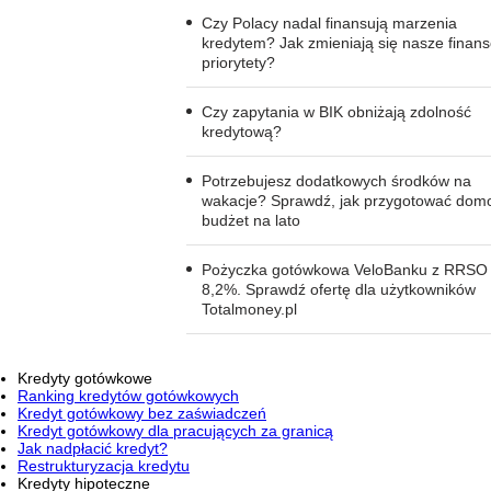
Czy Polacy nadal finansują marzenia
kredytem? Jak zmieniają się nasze finan
priorytety?
Czy zapytania w BIK obniżają zdolność
kredytową?
Potrzebujesz dodatkowych środków na
wakacje? Sprawdź, jak przygotować dom
budżet na lato
Pożyczka gotówkowa VeloBanku z RRSO
8,2%. Sprawdź ofertę dla użytkowników
Totalmoney.pl
Kredyty gotówkowe
Ranking kredytów gotówkowych
Kredyt gotówkowy bez zaświadczeń
Kredyt gotówkowy dla pracujących za granicą
Jak nadpłacić kredyt?
Restrukturyzacja kredytu
Kredyty hipoteczne