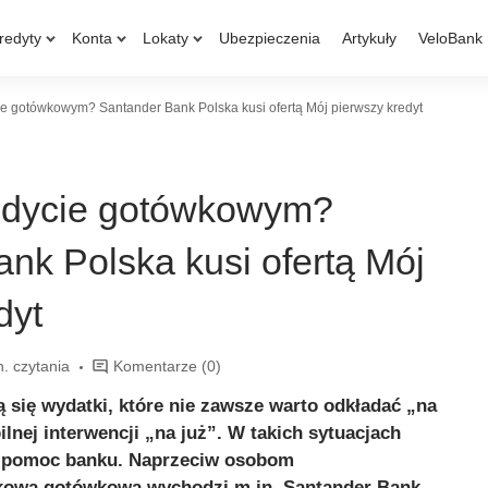
redyty
Konta
Lokaty
Ubezpieczenia
Artykuły
VeloBank
ie gotówkowym? Santander Bank Polska kusi ofertą Mój pierwszy kredyt
redycie gotówkowym?
nk Polska kusi ofertą Mój
dyt
n. czytania
Komentarze
(0)
ą się wydatki, które nie zawsze warto odkładać „na
lnej interwencji „na już”. W takich sytuacjach
 pomoc banku. Naprzeciw osobom
kową gotówkową wychodzi m.in. Santander Bank