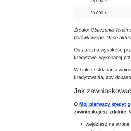
25 000 zł
30 000 zł
Źródło: Obliczenia Totalm
gotówkowego. Dane aktual
Ostateczna wysokość prz
kredytowej wykonanej prz
W trakcie składania wnio
kredytowania, aby dopaso
Jak zawnioskować
O
Mój pierwszy kredyt 
zawnioskujesz zdalnie
. 
wejdziesz na stronę 