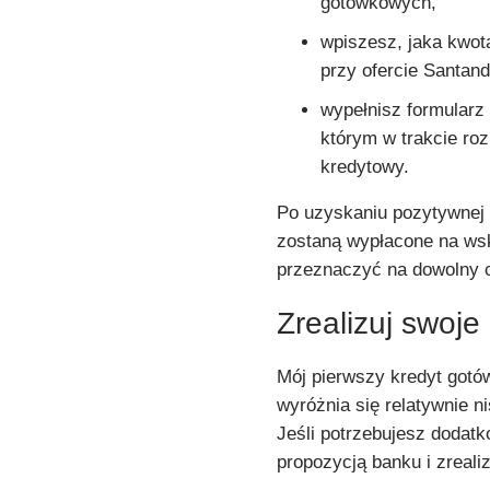
gotówkowych,
wpiszesz, jaka kwota
przy ofercie Santand
wypełnisz formularz
którym w trakcie ro
kredytowy.
Po uzyskaniu pozytywnej 
zostaną wypłacone na ws
przeznaczyć na dowolny c
Zrealizuj swoje
Mój pierwszy kredyt gotó
wyróżnia się relatywnie 
Jeśli potrzebujesz dodat
propozycją banku i zreali