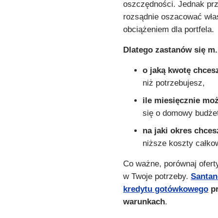
oszczędności. Jednak pr
rozsądnie oszacować włas
obciążeniem dla portfela.
Dlatego zastanów się m.
o jaką kwotę chcesz
niż potrzebujesz,
ile miesięcznie mo
się o domowy budżet
na jaki okres chce
niższe koszty całkow
Co ważne, porównaj oferty
w Twoje potrzeby.
Santan
kredytu gotówkowego
pr
warunkach
.