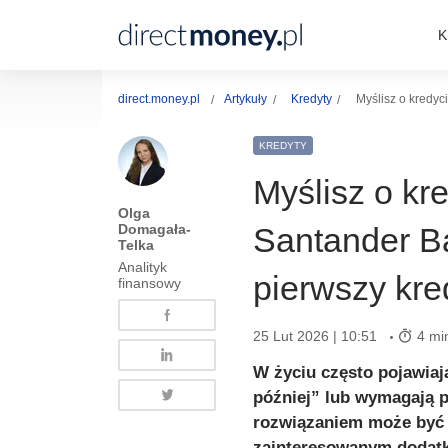
K
direct.money.pl
Artykuły
Kredyty
Myślisz o kredyc
KREDYTY
Myślisz o k
Olga
Domagała-
Santander Ba
Telka
Analityk
pierwszy kre
finansowy
25 Lut 2026 | 10:51
4 mi
W życiu często pojawiaj
później” lub wymagają pi
rozwiązaniem może być
zainteresowanym dodat