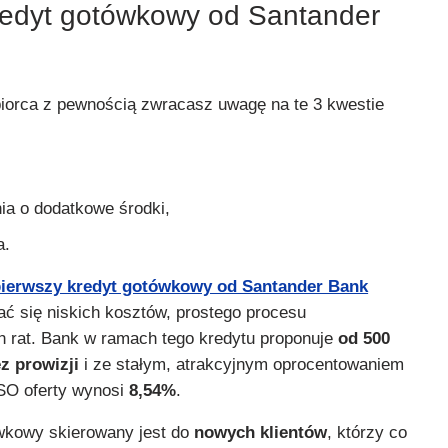
redyt gotówkowy od Santander
biorca z pewnością zwracasz uwagę na te 3 kwestie
ia o dodatkowe środki,
a.
pierwszy kredyt gotówkowy od Santander Bank
 się niskich kosztów, prostego procesu
h rat. Bank w ramach tego kredytu proponuje
od 500
z prowizji
i ze stałym, atrakcyjnym oprocentowaniem
RSO oferty wynosi
8,54%
.
wkowy skierowany jest do
nowych klientów
, którzy co