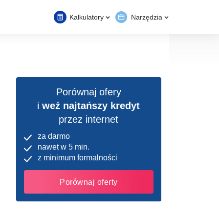
Kalkulatory
Narzędzia
Porównaj ofery
i
weź najtańszy kredyt
przez internet
za darmo
nawet w 5 min.
z minimum formalności
Porównaj oferty