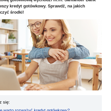
rwszy kredyt gotówkowy. Sprawdź, na jakich
zyć środki!
z się:
ele warto rozważyć kredyt gotówkowy?