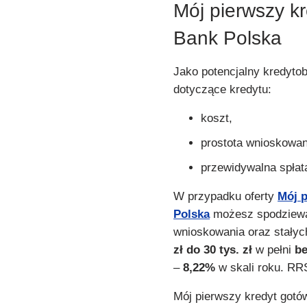
Mój pierwszy k
Bank Polska
Jako potencjalny kredyto
dotyczące kredytu:
koszt,
prostota wnioskowan
przewidywalna spłat
W przypadku oferty
Mój 
Polska
możesz spodziewać
wnioskowania oraz stałyc
zł do 30 tys. zł
w pełni
be
–
8,22%
w skali roku. R
Mój pierwszy kredyt gotó