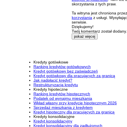
skorzystania z tych praw.
Ta witryna jest chroniona pr
korzystania
z usługi. Wysyłają
serwisie.
Dziękujemy!
Twój komentarz został dodany. 
pokaż więcej
Kredyty gotówkowe
Ranking kredytów gotówkowych
Kredyt gotówkowy bez zaświadczeń
Kredyt gotówkowy dla pracujących za granicą
Jak nadpłacić kredyt?
Restrukturyzacja kredytu
Kredyty hipoteczne
Ranking kredytów hipotecznych
Podatek od wynajmu mieszkania
Wkład własny przy kredycie hipotecznym 2026
Sprzedaż mieszkania z kredytem
Kredyt hipoteczny dla pracujących za granicą
Kredyty konsolidacyjne
Kredyt konsolidacyjny
Kredyt konsolidacyjny dla zadłużonych