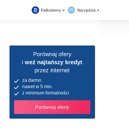
Kalkulatory
Narzędzia
Porównaj ofery
i
weź najtańszy kredyt
przez internet
za darmo
nawet w 5 min.
z minimum formalności
Porównaj oferty