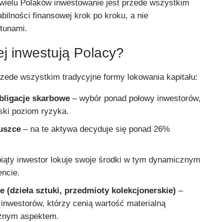
 wielu Polaków inwestowanie jest przede wszystkim
ilności finansowej krok po kroku, a nie
rtunami.
ej inwestują Polacy?
rzede wszystkim tradycyjne formy lokowania kapitału:
bligacje skarbowe
– wybór ponad połowy inwestorów,
ski poziom ryzyka.
uszce
– na te aktywa decyduje się ponad 26%
iąty inwestor lokuje swoje środki w tym dynamicznym
ncie.
 (dzieła sztuki, przedmioty kolekcjonerskie)
–
inwestorów, którzy cenią wartość materialną
cznym aspektem.