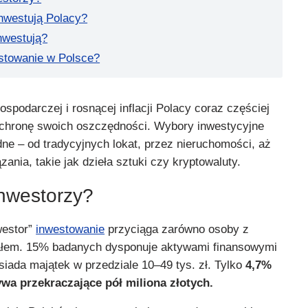
inwestują Polacy?
nwestują?
stowanie w Polsce?
podarczej i rosnącej inflacji Polacy coraz częściej
chronę swoich oszczędności. Wybory inwestycyjne
odne – od tradycyjnych lokat, przez nieruchomości, aż
ania, takie jak dzieła sztuki czy kryptowaluty.
inwestorzy?
westor”
inwestowanie
przyciąga zarówno osoby z
tałem. 15% badanych dysponuje aktywami finansowymi
osiada majątek w przedziale 10–49 tys. zł. Tylko
4,7%
wa przekraczające pół miliona złotych.