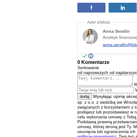
Anna Serafin
Analityk finansow
anna.serafin@tot
0 Komentarze
Sortowanie
od najnowszych
od najstarszy
W
Wysyłając opinię akce
dodaj
sp. z o.o. z siedzibą we Wroc
związanych z korzystaniem z s
podajesz lub pozostawiasz w r
celu wykonania umowy z Tobą, 
Podstawą prawną przetwarzania
umowy, której stroną jest Ty.
usunięcia lub ograniczenia ich
polityce prywatności
. Tam też 