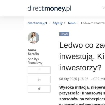
K
direct.money.pl
Artykuły
News
Ledwo co zaoszczęd
NEWS
Ledwo co zao
Anna
Serafin
inwestują. K
Analityk
finansowy
inwestorzy?
08 Sty 2025 | 15:06
2 mi
Wysoka inflacja, niepew
przyszłości finansowej 
sposobów na zabezpiecz
wyłącznie najbogatszych