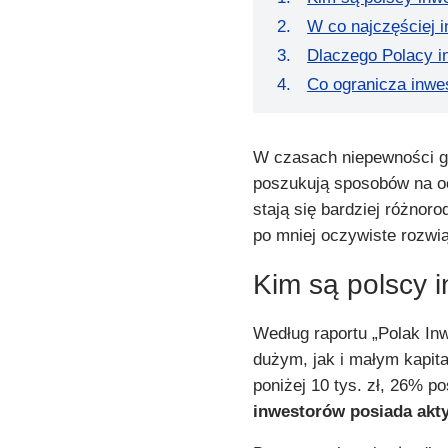
W co najczęściej 
Dlaczego Polacy i
Co ogranicza inwe
W czasach niepewności gos
poszukują sposobów na o
stają się bardziej różnor
po mniej oczywiste rozwiąz
Kim są polscy 
Według raportu „Polak In
dużym, jak i małym kapi
poniżej 10 tys. zł, 26% p
inwestorów posiada akty