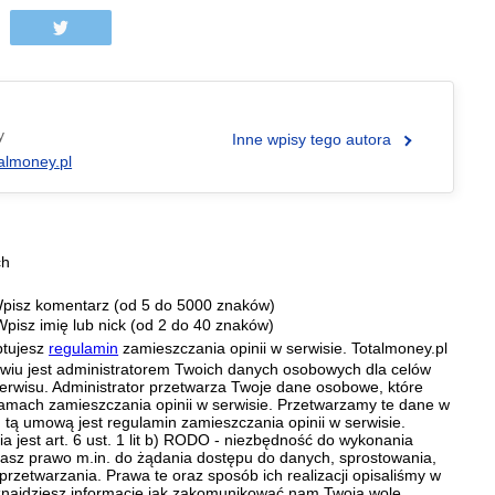
y
Inne wpisy tego autora
almoney.pl
ch
pisz komentarz (od 5 do 5000 znaków)
Wpisz imię lub nick (od 2 do 40 znaków)
ptujesz
regulamin
zamieszczania opinii w serwisie. Totalmoney.pl
ławiu jest administratorem Twoich danych osobowych dla celów
erwisu. Administrator przetwarza Twoje dane osobowe, które
amach zamieszczania opinii w serwisie. Przetwarzamy te dane w
tą umową jest regulamin zamieszczania opinii w serwisie.
 jest art. 6 ust. 1 lit b) RODO - niezbędność do wykonania
 Masz prawo m.in. do żądania dostępu do danych, sprostowania,
 przetwarzania. Prawa te oraz sposób ich realizacji opisaliśmy w
znajdziesz informacje jak zakomunikować nam Twoją wolę