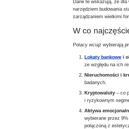
Dane te wskazują, że dla
narzędziem budowania stab
zarządzaniem wielkimi fo
W co najczęści
Polacy wciąż wybierają p
Lokaty bankowe
i o
ze względu na ich ni
Nieruchomości i kr
badanych.
Kryptowaluty
– co p
i ryzykownym segme
Aktywa emocjonalne
wybierane przez 9% 
połączoną z estety