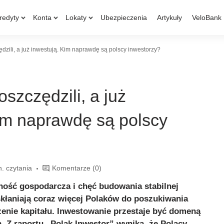
redyty
Konta
Lokaty
Ubezpieczenia
Artykuły
VeloBank
zili, a już inwestują. Kim naprawdę są polscy inwestorzy?
szczędzili, a już
im naprawdę są polscy
n. czytania
Komentarze
(0)
ność gospodarcza i chęć budowania stabilnej
skłaniają coraz więcej Polaków do poszukiwania
enie kapitału. Inwestowanie przestaje być domeną
. Z raportu „Polak Inwestor” wynika, że Polacy