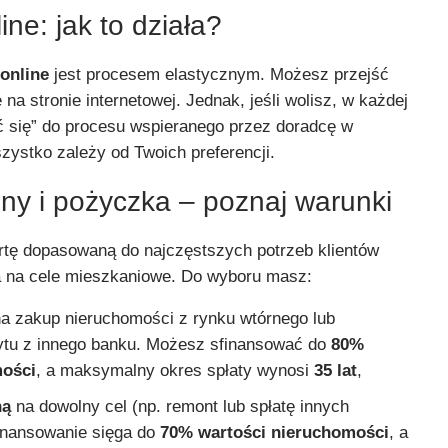
ine: jak to działa?
online
jest procesem elastycznym. Możesz przejść
na stronie internetowej. Jednak, jeśli wolisz, w każdej
ć się” do procesu wspieranego przez doradcę w
szystko zależy od Twoich preferencji.
zny i pożyczka – poznaj warunki
ertę dopasowaną do najczęstszych potrzeb klientów
a na cele mieszkaniowe. Do wyboru masz:
a zakup nieruchomości z rynku wtórnego lub
ytu z innego banku. Możesz sfinansować do
80%
mości
, a maksymalny okres spłaty wynosi
35 lat
,
ną
na dowolny cel (np. remont lub spłatę innych
finansowanie sięga do
70% wartości nieruchomości
, a