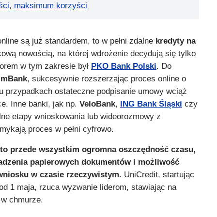
ści, maksimum korzyści
nline są już standardem, to w pełni zdalne
kredyty na
ową nowością, na której wdrożenie decydują się tylko
sorem w tym zakresie był
PKO Bank Polski
. Do
ż
mBank
, sukcesywnie rozszerzając proces online o
lu przypadkach ostateczne podpisanie umowy wciąż
. Inne banki, jak np.
VeloBank
,
ING Bank Śląski
czy
alne etapy wnioskowania lub wideorozmowy z
omykają proces w pełni cyfrowo.
i to przede wszystkim ogromna oszczędność czasu,
adzenia papierowych dokumentów i możliwość
wniosku w czasie rzeczywistym.
UniCredit, startując
d 1 maja, rzuca wyzwanie liderom, stawiając na
 w chmurze.