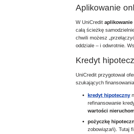
Aplikowanie onl
W UniCredit
aplikowanie 
całą ścieżkę samodzielnie 
chwili możesz „przełączy
oddziale – i odwrotnie. W
Kredyt hipotec
UniCredit przygotował of
szukających finansowani
kredyt hipoteczny
n
refinansowanie kred
wartości nierucho
pożyczkę hipotecz
zobowiązań). Tutaj 