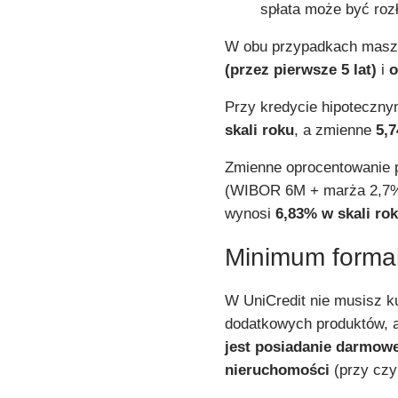
spłata może być ro
W obu przypadkach masz
(przez pierwsze 5 lat)
i
o
Przy kredycie hipoteczn
skali roku
, a zmienne
5,7
Zmienne oprocentowanie 
(WIBOR 6M + marża 2,7%)
wynosi
6,83% w skali ro
Minimum formal
W UniCredit nie musisz 
dodatkowych produktów, 
jest posiadanie darmow
nieruchomości
(przy czy