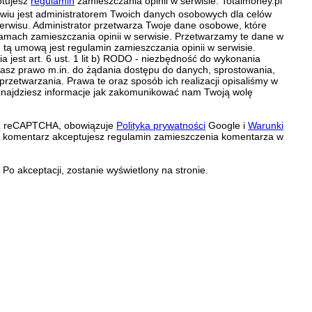
ptujesz
regulamin
zamieszczania opinii w serwisie. Totalmoney.pl
ławiu jest administratorem Twoich danych osobowych dla celów
erwisu. Administrator przetwarza Twoje dane osobowe, które
amach zamieszczania opinii w serwisie. Przetwarzamy te dane w
tą umową jest regulamin zamieszczania opinii w serwisie.
 jest art. 6 ust. 1 lit b) RODO - niezbędność do wykonania
 Masz prawo m.in. do żądania dostępu do danych, sprostowania,
 przetwarzania. Prawa te oraz sposób ich realizacji opisaliśmy w
znajdziesz informacje jak zakomunikować nam Twoją wolę
zez reCAPTCHA, obowiązuje
Polityka prywatności
Google i
Warunki
c komentarz akceptujesz regulamin zamieszczenia komentarza w
Po akceptacji, zostanie wyświetlony na stronie.