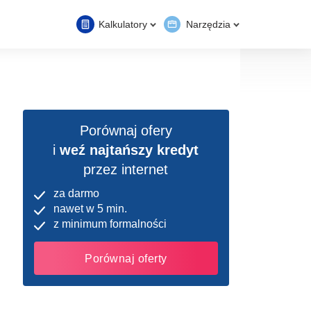
Kalkulatory
Narzędzia
Porównaj ofery
i
weź najtańszy kredyt
przez internet
za darmo
nawet w 5 min.
z minimum formalności
Porównaj oferty