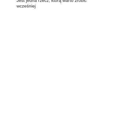
Jest jedna rzecz, którą warto zrobić
wcześniej