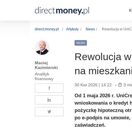
K
direct.money.pl
Artykuły
News
Rewolucja w UniCre
NEWS
Rewolucja w 
Maciej
Kazimierski
na mieszkani
Analityk
finansowy
30 Kwi 2026 | 14:22
3 mi
Od 1 maja 2026 r. UniCr
wnioskowania o kredyt h
pożyczkę hipoteczną otr
po e-podpis na umowie, 
zaświadczeń.