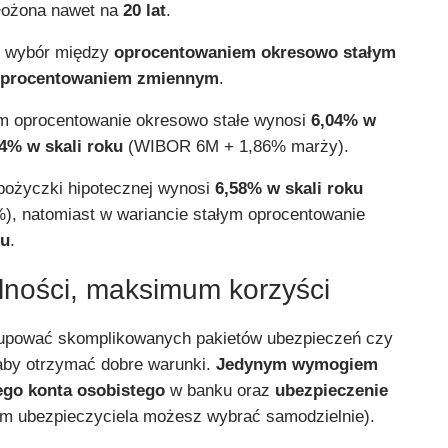
złożona nawet na
20 lat
.
 wybór między
oprocentowaniem okresowo stałym
procentowaniem zmiennym
.
ym oprocentowanie okresowo stałe wynosi
6,04% w
4% w skali roku
(WIBOR 6M + 1,86% marży).
pożyczki hipotecznej wynosi
6,58%
w skali roku
, natomiast w wariancie stałym oprocentowanie
ku
.
ności, maksimum korzyści
kupować skomplikowanych pakietów ubezpieczeń czy
aby otrzymać dobre warunki.
Jedynym wymogiem
ego konta osobistego
w banku oraz
ubezpieczenie
m ubezpieczyciela możesz wybrać samodzielnie).