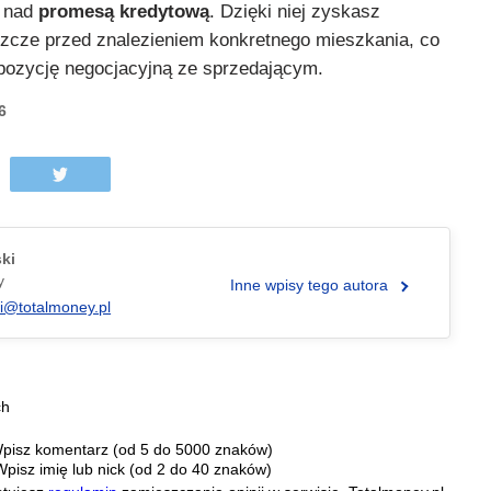
e nad
promesą kredytową
. Dzięki niej zyskasz
zcze przed znalezieniem konkretnego mieszkania, co
pozycję negocjacyjną ze sprzedającym.
6
ski
y
Inne wpisy tego autora
ki@totalmoney.pl
ch
pisz komentarz (od 5 do 5000 znaków)
Wpisz imię lub nick (od 2 do 40 znaków)