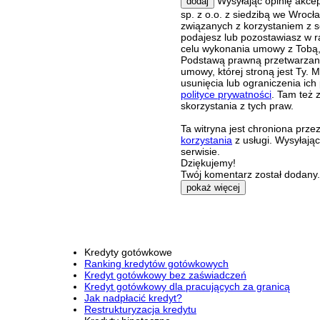
Wysyłając opinię akce
dodaj
sp. z o.o. z siedzibą we Wroc
związanych z korzystaniem z s
podajesz lub pozostawiasz w r
celu wykonania umowy z Tobą, 
Podstawą prawną przetwarzania
umowy, której stroną jest Ty.
usunięcia lub ograniczenia ich
polityce prywatności
. Tam też 
skorzystania z tych praw.
Ta witryna jest chroniona pr
korzystania
z usługi. Wysyłają
serwisie.
Dziękujemy!
Twój komentarz został dodany. 
pokaż więcej
Kredyty gotówkowe
Ranking kredytów gotówkowych
Kredyt gotówkowy bez zaświadczeń
Kredyt gotówkowy dla pracujących za granicą
Jak nadpłacić kredyt?
Restrukturyzacja kredytu