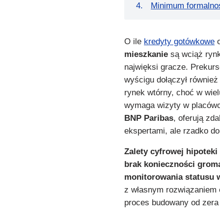
Minimum formalno
O ile
kredyty gotówkowe
o
mieszkanie
są wciąż rynk
najwięksi gracze. Prekur
wyścigu dołączył równie
rynek wtórny, choć w wie
wymaga wizyty w placówce
BNP Paribas
, oferują zd
ekspertami, ale rzadko d
Zalety cyfrowej hipotek
brak konieczności grom
monitorowania statusu 
z własnym rozwiązaniem o
proces budowany od zera