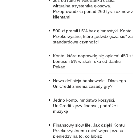
Już od roku w VeloBanku działa
wirtualna asystentka głosowa.
Przeprowadziła ponad 260 tys. rozmów z
klientami
500 zł premii i 5% bez gimnastyki. Konto
Przekorzystne, które „odwdzięcza się” za
standardowe czynności
Konto, które naprawdę się opłaca! 450 zł
bonusu i 5% w skali roku od Banku
Pekao
Nowa definicja bankowości. Dlaczego
UniCredit zmienia zasady gry?
Jedno konto, mnóstwo korzyści.
UniCredit łączy finanse, podróże i
muzykę
Finansowy slow life. Jak dzięki Kontu
Przekorzystnemu mieć więcej czasu i
pieniędzy na to, co lubisz