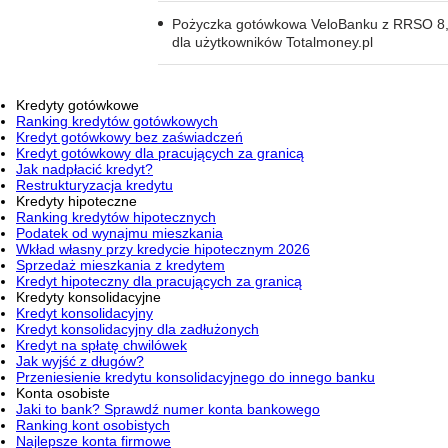
Pożyczka gotówkowa VeloBanku z RRSO 8,
dla użytkowników Totalmoney.pl
Kredyty gotówkowe
Ranking kredytów gotówkowych
Kredyt gotówkowy bez zaświadczeń
Kredyt gotówkowy dla pracujących za granicą
Jak nadpłacić kredyt?
Restrukturyzacja kredytu
Kredyty hipoteczne
Ranking kredytów hipotecznych
Podatek od wynajmu mieszkania
Wkład własny przy kredycie hipotecznym 2026
Sprzedaż mieszkania z kredytem
Kredyt hipoteczny dla pracujących za granicą
Kredyty konsolidacyjne
Kredyt konsolidacyjny
Kredyt konsolidacyjny dla zadłużonych
Kredyt na spłatę chwilówek
Jak wyjść z długów?
Przeniesienie kredytu konsolidacyjnego do innego banku
Konta osobiste
Jaki to bank? Sprawdź numer konta bankowego
Ranking kont osobistych
Najlepsze konta firmowe