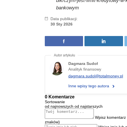
bik/czym-jest-limit-kredytowy-w-
bankowym
Data publikacji:
30 Sty 2026
Dagmara Sudoł
Analityk finansowy
dagmara.sudol@totalmoney.pl
Inne wpisy tego autora
0 Komentarze
Sortowanie
od najnowszych
od najstarszych
Wpisz komentarz 
znaków)