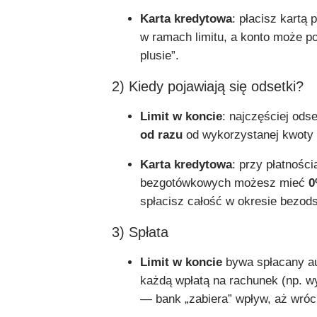
Karta kredytowa
: płacisz kartą
w ramach limitu, a konto może p
plusie”.
2) Kiedy pojawiają się odsetki?
Limit w koncie
: najczęściej odse
od razu
od wykorzystanej kwoty (
Karta kredytowa
: przy płatności
bezgotówkowych możesz mieć
0
spłacisz całość w okresie bezo
3) Spłata
Limit w koncie
bywa spłacany a
każdą wpłatą na rachunek (np. 
— bank „zabiera” wpływ, aż wróci