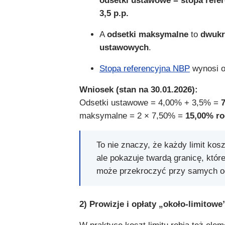
odsetki ustawowe = stopa refe
3,5 p.p.
A
odsetki maksymalne
to
dwukr
ustawowych
.
Stopa referencyjna NBP
wynosi 
Wniosek (stan na 30.01.2026):
Odsetki ustawowe = 4,00% + 3,5% =
maksymalne = 2 × 7,50% =
15,00% ro
To nie znaczy, że każdy limit ko
ale pokazuje twardą granicę, które
może przekroczyć przy samych o
2) Prowizje i opłaty „około-limitowe