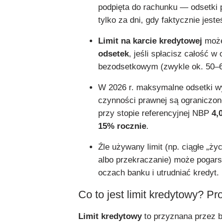
podpięta do rachunku — odsetki 
tylko za dni, gdy faktycznie jeste
Limit na karcie kredytowej
moż
odsetek
, jeśli spłacisz całość w 
bezodsetkowym (zwykle ok. 50–6
W 2026 r. maksymalne odsetki w
czynności prawnej są ograniczo
przy stopie referencyjnej NBP
4,
15% rocznie
.
Źle używany limit (np. ciągłe „życ
albo przekraczanie) może pogar
oczach banku i utrudniać kredyt.
Co to jest limit kredytowy? Pro
Limit kredytowy
to przyznana przez b