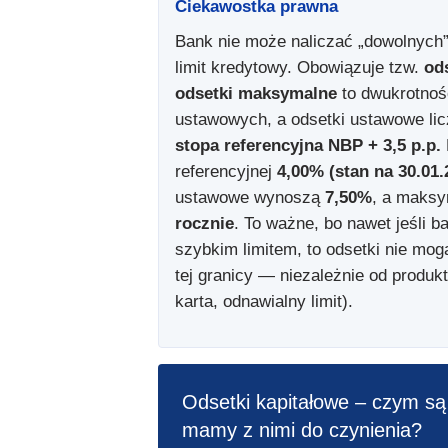
Ciekawostka prawna
Bank nie może naliczać „dowolnych”
limit kredytowy. Obowiązuje tzw.
od
odsetki maksymalne
to dwukrotnoś
ustawowych, a odsetki ustawowe lic
stopa referencyjna NBP + 3,5 p.p.
referencyjnej
4,00% (stan na 30.01.
ustawowe wynoszą
7,50%
, a maks
rocznie
. To ważne, bo nawet jeśli b
szybkim limitem, to odsetki nie mo
tej granicy — niezależnie od produkt
karta, odnawialny limit).
Odsetki kapitałowe – czym są 
mamy z nimi do czynienia?