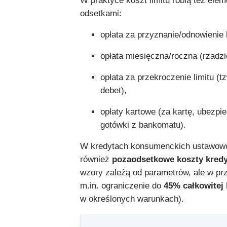
W praktyce koszt limitu robią też ele
odsetkami:
opłata za przyznanie/odnowienie l
opłata miesięczna/roczna (rzadzie
opłata za przekroczenie limitu (t
debet),
opłaty kartowe (za kartę, ubezpi
gotówki z bankomatu).
W kredytach konsumenckich ustawowo
również
pozaodsetkowe koszty kred
wzory zależą od parametrów, ale w prz
m.in. ograniczenie do
45% całkowitej
w określonych warunkach).