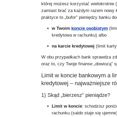
której możesz korzystać wielokrotnie 
zamiast brać za każdym razem nowy 
praktyce to „bufor” pieniędzy banku do
w Twoim
koncie osobistym
(limi
kredytowa w rachunku) albo
na karcie kredytowej
(limit karty
W obu przypadkach bank sprawdza zdo
oraz to, czy Twoje finanse „dowiozą” s
Limit w koncie bankowym a lim
kredytowej – najważniejsze ró
1) Skąd „bierzesz” pieniądze?
Limit w koncie
: schodzisz poniż
rachunku (saldo staje się ujemne