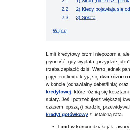
1) Skąd „bierzesz” pieni
2) Kiedy pojawiają się o
3) Spłata
Więcej
Limit kredytowy brzmi niepozornie, ale
płynność, gdy wypłata „przyjdzie jutro
trzeba zapłacić dziś. Warto jednak pa
pojęciem limitu kryją się
dwa różne ro
w koncie (odnawialny debet/linia) oraz 
kredytowej
, które różnią się kosztami
spłaty. Jeśli potrzebujesz większej kwo
czasem lepszą (i bardziej przewidywal
kredyt gotówkowy
z ustaloną ratą.
Limit w koncie
działa jak „awary