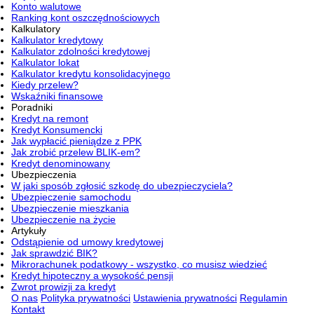
Konto walutowe
Ranking kont oszczędnościowych
Kalkulatory
Kalkulator kredytowy
Kalkulator zdolności kredytowej
Kalkulator lokat
Kalkulator kredytu konsolidacyjnego
Kiedy przelew?
Wskaźniki finansowe
Poradniki
Kredyt na remont
Kredyt Konsumencki
Jak wypłacić pieniądze z PPK
Jak zrobić przelew BLIK-em?
Kredyt denominowany
Ubezpieczenia
W jaki sposób zgłosić szkodę do ubezpieczyciela?
Ubezpieczenie samochodu
Ubezpieczenie mieszkania
Ubezpieczenie na życie
Artykuły
Odstąpienie od umowy kredytowej
Jak sprawdzić BIK?
Mikrorachunek podatkowy - wszystko, co musisz wiedzieć
Kredyt hipoteczny a wysokość pensji
Zwrot prowizji za kredyt
O nas
Polityka prywatności
Ustawienia prywatności
Regulamin
Kontakt