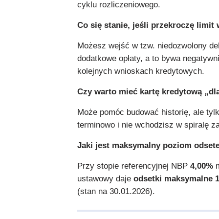
cyklu rozliczeniowego.
Co się stanie, jeśli przekroczę limit
Możesz wejść w tzw. niedozwolony deb
dodatkowe opłaty, a to bywa negatywn
kolejnych wnioskach kredytowych.
Czy warto mieć kartę kredytową „dl
Może pomóc budować historię, ale tylk
terminowo i nie wchodzisz w spiralę z
Jaki jest maksymalny poziom odset
Przy stopie referencyjnej NBP
4,00%
m
ustawowy daje
odsetki maksymalne 
(stan na 30.01.2026).