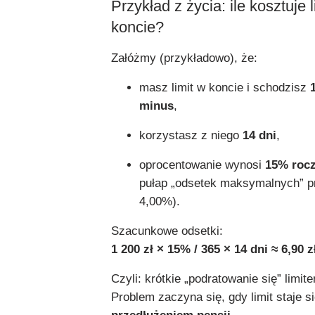
Przykład z życia: ile kosztuje l
koncie?
Załóżmy (przykładowo), że:
masz limit w koncie i schodzisz
minus
,
korzystasz z niego
14 dni
,
oprocentowanie wynosi
15% rocz
pułap „odsetek maksymalnych” pr
4,00%).
Szacunkowe odsetki:
1 200 zł × 15% / 365 × 14 dni ≈ 6,90 z
Czyli: krótkie „podratowanie się” limit
Problem zaczyna się, gdy limit staje s