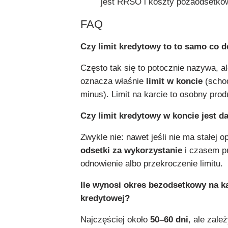
jest RRSO i koszty pozaodsetko
FAQ
Czy limit kredytowy to to samo co d
Często tak się to potocznie nazywa, a
oznacza właśnie
limit w koncie
(scho
minus). Limit na karcie to osobny prod
Czy limit kredytowy w koncie jest 
Zwykle nie: nawet jeśli nie ma stałej o
odsetki za wykorzystanie
i czasem pr
odnowienie albo przekroczenie limitu.
Ile wynosi okres bezodsetkowy na k
kredytowej?
Najczęściej około
50–60 dni
, ale zale