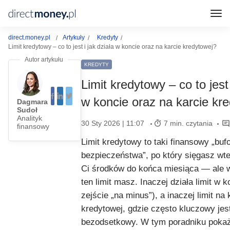
direct.money.pl
Artykuły
Kredyty
Limit kredytowy – co to jest i jak działa w koncie oraz na karcie kredytowej?
KREDYTY
Limit kredytowy – co to jest 
w koncie oraz na karcie kr
Dagmara
Sudoł
Analityk
30 Sty 2026 | 11:07
7 min. czytania
finansowy
Limit kredytowy to taki finansowy „buf
bezpieczeństwa”, po który sięgasz wte
Ci środków do końca miesiąca — ale w
ten limit masz. Inaczej działa limit w k
zejście „na minus”), a inaczej limit na 
kredytowej, gdzie często kluczowy jes
bezodsetkowy. W tym poradniku pokażę