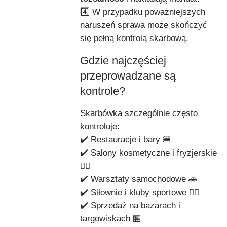
4️⃣ W przypadku poważniejszych
naruszeń sprawa może skończyć
się pełną kontrolą skarbową.
Gdzie najczęściej
przeprowadzane są
kontrole?
Skarbówka szczególnie często
kontroluje:
✔️ Restauracje i bary 🍔
✔️ Salony kosmetyczne i fryzjerskie
💇‍♀️
✔️ Warsztaty samochodowe 🚗
✔️ Siłownie i kluby sportowe 🏋️‍♂️
✔️ Sprzedaż na bazarach i
targowiskach 🏪