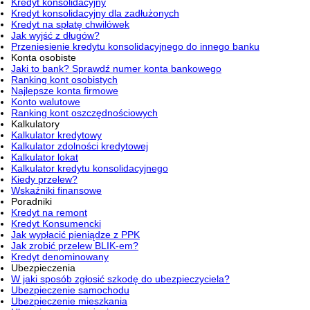
Kredyt konsolidacyjny
Kredyt konsolidacyjny dla zadłużonych
Kredyt na spłatę chwilówek
Jak wyjść z długów?
Przeniesienie kredytu konsolidacyjnego do innego banku
Konta osobiste
Jaki to bank? Sprawdź numer konta bankowego
Ranking kont osobistych
Najlepsze konta firmowe
Konto walutowe
Ranking kont oszczędnościowych
Kalkulatory
Kalkulator kredytowy
Kalkulator zdolności kredytowej
Kalkulator lokat
Kalkulator kredytu konsolidacyjnego
Kiedy przelew?
Wskaźniki finansowe
Poradniki
Kredyt na remont
Kredyt Konsumencki
Jak wypłacić pieniądze z PPK
Jak zrobić przelew BLIK-em?
Kredyt denominowany
Ubezpieczenia
W jaki sposób zgłosić szkodę do ubezpieczyciela?
Ubezpieczenie samochodu
Ubezpieczenie mieszkania