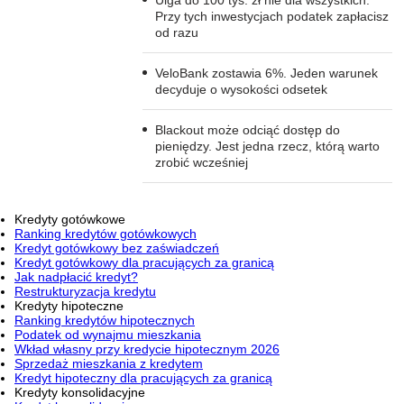
Ulga do 100 tys. zł nie dla wszystkich.
Przy tych inwestycjach podatek zapłacisz
od razu
VeloBank zostawia 6%. Jeden warunek
decyduje o wysokości odsetek
Blackout może odciąć dostęp do
pieniędzy. Jest jedna rzecz, którą warto
zrobić wcześniej
Kredyty gotówkowe
Ranking kredytów gotówkowych
Kredyt gotówkowy bez zaświadczeń
Kredyt gotówkowy dla pracujących za granicą
Jak nadpłacić kredyt?
Restrukturyzacja kredytu
Kredyty hipoteczne
Ranking kredytów hipotecznych
Podatek od wynajmu mieszkania
Wkład własny przy kredycie hipotecznym 2026
Sprzedaż mieszkania z kredytem
Kredyt hipoteczny dla pracujących za granicą
Kredyty konsolidacyjne