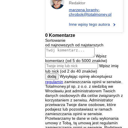
Redaktor
marzena.loranty-
chrobok@totalmoney.pl
Inne wpisy tego autora
0 Komentarze
Sortowanie
od najnowszych
od najstarszych
Wpisz
komentarz (od 5 do 5000 znaków)
Wpisz imię
lub nick (od 2 do 40 znaków)
Wysyłając opinię akceptujesz
dodaj
regulamin
zamieszczania opinii w serwisie.
Totalmoney.pl sp. z o.o. z siedzibą we
Wrocławiu jest administratorem Twoich
danych osobowych dla celów związanych z
korzystaniem z serwisu. Administrator
przetwarza Twoje dane osobowe, które
podajesz lub pozostawiasz w ramach
zamieszczania opinii w serwisie.
Przetwarzamy te dane w celu wykonania
umowy z Tobą, tą umową jest regulamin
zamieszczania opinii w serwisie. Podstawą