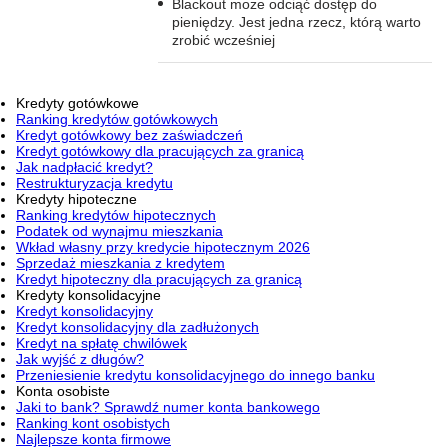
Blackout może odciąć dostęp do
pieniędzy. Jest jedna rzecz, którą warto
zrobić wcześniej
Kredyty gotówkowe
Ranking kredytów gotówkowych
Kredyt gotówkowy bez zaświadczeń
Kredyt gotówkowy dla pracujących za granicą
Jak nadpłacić kredyt?
Restrukturyzacja kredytu
Kredyty hipoteczne
Ranking kredytów hipotecznych
Podatek od wynajmu mieszkania
Wkład własny przy kredycie hipotecznym 2026
Sprzedaż mieszkania z kredytem
Kredyt hipoteczny dla pracujących za granicą
Kredyty konsolidacyjne
Kredyt konsolidacyjny
Kredyt konsolidacyjny dla zadłużonych
Kredyt na spłatę chwilówek
Jak wyjść z długów?
Przeniesienie kredytu konsolidacyjnego do innego banku
Konta osobiste
Jaki to bank? Sprawdź numer konta bankowego
Ranking kont osobistych
Najlepsze konta firmowe