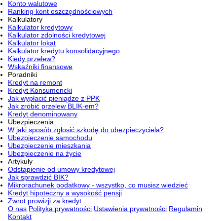
Konto walutowe
Ranking kont oszczędnościowych
Kalkulatory
Kalkulator kredytowy
Kalkulator zdolności kredytowej
Kalkulator lokat
Kalkulator kredytu konsolidacyjnego
Kiedy przelew?
Wskaźniki finansowe
Poradniki
Kredyt na remont
Kredyt Konsumencki
Jak wypłacić pieniądze z PPK
Jak zrobić przelew BLIK-em?
Kredyt denominowany
Ubezpieczenia
W jaki sposób zgłosić szkodę do ubezpieczyciela?
Ubezpieczenie samochodu
Ubezpieczenie mieszkania
Ubezpieczenie na życie
Artykuły
Odstąpienie od umowy kredytowej
Jak sprawdzić BIK?
Mikrorachunek podatkowy - wszystko, co musisz wiedzieć
Kredyt hipoteczny a wysokość pensji
Zwrot prowizji za kredyt
O nas
Polityka prywatności
Ustawienia prywatności
Regulamin
Kontakt