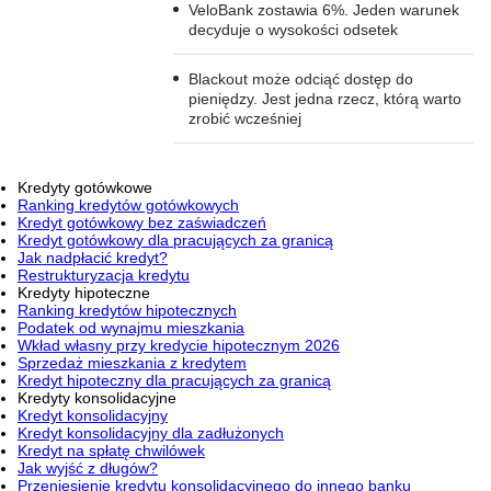
VeloBank zostawia 6%. Jeden warunek
decyduje o wysokości odsetek
Blackout może odciąć dostęp do
pieniędzy. Jest jedna rzecz, którą warto
zrobić wcześniej
Kredyty gotówkowe
Ranking kredytów gotówkowych
Kredyt gotówkowy bez zaświadczeń
Kredyt gotówkowy dla pracujących za granicą
Jak nadpłacić kredyt?
Restrukturyzacja kredytu
Kredyty hipoteczne
Ranking kredytów hipotecznych
Podatek od wynajmu mieszkania
Wkład własny przy kredycie hipotecznym 2026
Sprzedaż mieszkania z kredytem
Kredyt hipoteczny dla pracujących za granicą
Kredyty konsolidacyjne
Kredyt konsolidacyjny
Kredyt konsolidacyjny dla zadłużonych
Kredyt na spłatę chwilówek
Jak wyjść z długów?
Przeniesienie kredytu konsolidacyjnego do innego banku