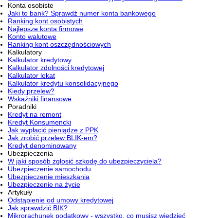
Konta osobiste
Jaki to bank? Sprawdź numer konta bankowego
Ranking kont osobistych
Najlepsze konta firmowe
Konto walutowe
Ranking kont oszczędnościowych
Kalkulatory
Kalkulator kredytowy
Kalkulator zdolności kredytowej
Kalkulator lokat
Kalkulator kredytu konsolidacyjnego
Kiedy przelew?
Wskaźniki finansowe
Poradniki
Kredyt na remont
Kredyt Konsumencki
Jak wypłacić pieniądze z PPK
Jak zrobić przelew BLIK-em?
Kredyt denominowany
Ubezpieczenia
W jaki sposób zgłosić szkodę do ubezpieczyciela?
Ubezpieczenie samochodu
Ubezpieczenie mieszkania
Ubezpieczenie na życie
Artykuły
Odstąpienie od umowy kredytowej
Jak sprawdzić BIK?
Mikrorachunek podatkowy - wszystko, co musisz wiedzieć