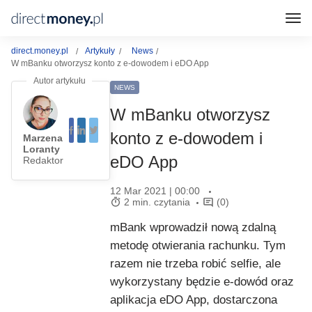
direct.money.pl
Artykuły
News
W mBanku otworzysz konto z e-dowodem i eDO App
NEWS
W mBanku otworzysz
konto z e-dowodem i
Marzena
Loranty
eDO App
Redaktor
12 Mar 2021 | 00:00
2 min. czytania
(0)
mBank wprowadził nową zdalną
metodę otwierania rachunku. Tym
razem nie trzeba robić selfie, ale
wykorzystany będzie e-dowód oraz
aplikacja eDO App, dostarczona