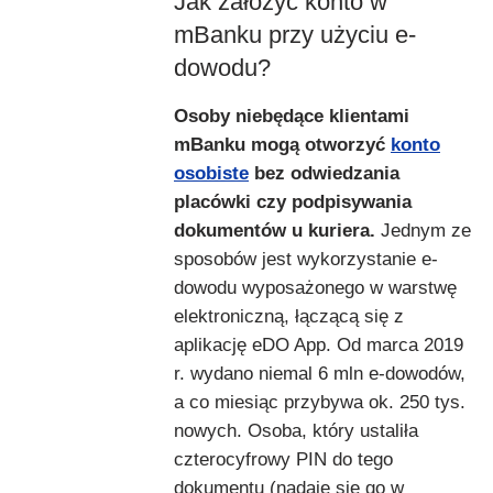
Jak założyć konto w
mBanku przy użyciu e-
dowodu?
Osoby niebędące klientami
mBanku mogą otworzyć
konto
osobiste
bez odwiedzania
placówki czy podpisywania
dokumentów u kuriera.
Jednym ze
sposobów jest wykorzystanie e-
dowodu wyposażonego w warstwę
elektroniczną, łączącą się z
aplikację eDO App. Od marca 2019
r. wydano niemal 6 mln e-dowodów,
a co miesiąc przybywa ok. 250 tys.
nowych. Osoba, który ustaliła
czterocyfrowy PIN do tego
dokumentu (nadaje się go w