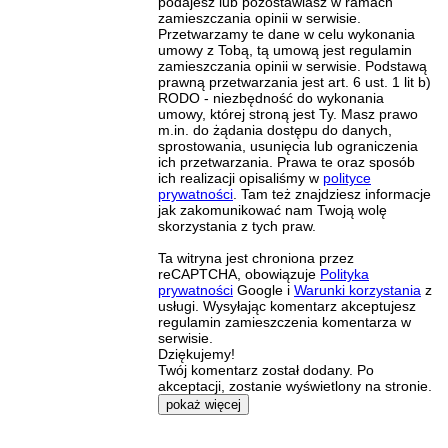
podajesz lub pozostawiasz w ramach
zamieszczania opinii w serwisie.
Przetwarzamy te dane w celu wykonania
umowy z Tobą, tą umową jest regulamin
zamieszczania opinii w serwisie. Podstawą
prawną przetwarzania jest art. 6 ust. 1 lit b)
RODO - niezbędność do wykonania
umowy, której stroną jest Ty. Masz prawo
m.in. do żądania dostępu do danych,
sprostowania, usunięcia lub ograniczenia
ich przetwarzania. Prawa te oraz sposób
ich realizacji opisaliśmy w
polityce
prywatności
. Tam też znajdziesz informacje
jak zakomunikować nam Twoją wolę
skorzystania z tych praw.
Ta witryna jest chroniona przez
reCAPTCHA, obowiązuje
Polityka
prywatności
Google i
Warunki korzystania
z
usługi. Wysyłając komentarz akceptujesz
regulamin zamieszczenia komentarza w
serwisie.
Dziękujemy!
Twój komentarz został dodany. Po
akceptacji, zostanie wyświetlony na stronie.
pokaż więcej