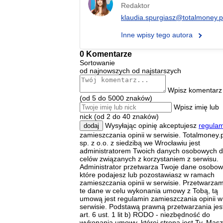
Redaktor
klaudia.spurgiasz@totalmoney.p
Inne wpisy tego autora
0 Komentarze
Sortowanie
od najnowszych
od najstarszych
Wpisz komentarz
(od 5 do 5000 znaków)
Wpisz imię lub
nick (od 2 do 40 znaków)
Wysyłając opinię akceptujesz
regulam
dodaj
zamieszczania opinii w serwisie. Totalmoney.p
sp. z o.o. z siedzibą we Wrocławiu jest
administratorem Twoich danych osobowych d
celów związanych z korzystaniem z serwisu.
Administrator przetwarza Twoje dane osobow
które podajesz lub pozostawiasz w ramach
zamieszczania opinii w serwisie. Przetwarza
te dane w celu wykonania umowy z Tobą, tą
umową jest regulamin zamieszczania opinii w
serwisie. Podstawą prawną przetwarzania jes
art. 6 ust. 1 lit b) RODO - niezbędność do
wykonania umowy, której stroną jest Ty. Masz