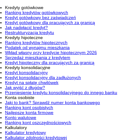
Kredyty gotówkowe
Ranking kredytów gotówkowych
Kredyt gotówkowy bez zaświadczeń
Kredyt gotówkowy dla pracujących za granicą
Jak nadpłacić kredyt?
Restrukturyzacja kredytu
Kredyty hipoteczne
Ranking kredytów hipotecznych
Podatek od wynajmu mieszkania
Wkład własny przy kredycie hipotecznym 2026
Sprzedaż mieszkania z kredytem
Kredyt hipoteczny dla pracujących za granicą
Kredyty konsolidacyjne
Kredyt konsolidacyjny
Kredyt konsolidacyjny dla zadłużonych
Kredyt na spłatę chwilówek
Jak wyjść z długów?
Przeniesienie kredytu konsolidacyjnego do innego banku
Konta osobiste
Jaki to bank? Sprawdź numer konta bankowego
Ranking kont osobistych
Najlepsze konta firmowe
Konto walutowe
Ranking kont oszczędnościowych
Kalkulatory
Kalkulator kredytowy
Kalkulator zdolności kredytowej