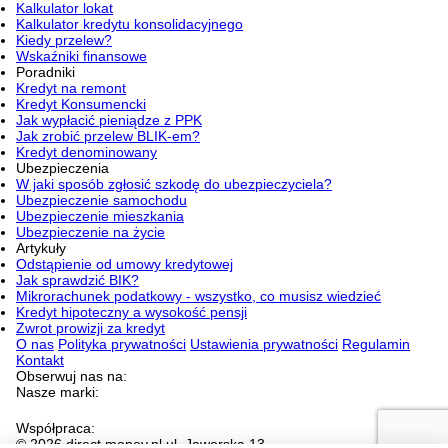
Kalkulator lokat
Kalkulator kredytu konsolidacyjnego
Kiedy przelew?
Wskaźniki finansowe
Poradniki
Kredyt na remont
Kredyt Konsumencki
Jak wypłacić pieniądze z PPK
Jak zrobić przelew BLIK-em?
Kredyt denominowany
Ubezpieczenia
W jaki sposób zgłosić szkodę do ubezpieczyciela?
Ubezpieczenie samochodu
Ubezpieczenie mieszkania
Ubezpieczenie na życie
Artykuły
Odstąpienie od umowy kredytowej
Jak sprawdzić BIK?
Mikrorachunek podatkowy - wszystko, co musisz wiedzieć
Kredyt hipoteczny a wysokość pensji
Zwrot prowizji za kredyt
O nas
Polityka prywatności
Ustawienia prywatności
Regulamin
Kontakt
Obserwuj nas na:
Nasze marki:
Współpraca:
© 2026 direct.money.pl ul. Jaworska 13,