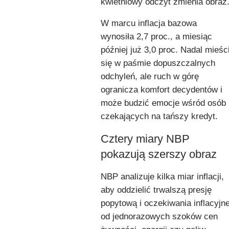
kwietniowy odczyt zmienia obraz
W marcu inflacja bazowa
wynosiła 2,7 proc., a miesiąc
później już 3,0 proc. Nadal mieśc
się w paśmie dopuszczalnych
odchyleń, ale ruch w górę
ogranicza komfort decydentów i
może budzić emocje wśród osób
czekających na tańszy kredyt.
Cztery miary NBP
pokazują szerszy obraz
NBP analizuje kilka miar inflacji,
aby oddzielić trwalszą presję
popytową i oczekiwania inflacyjn
od jednorazowych szoków cen