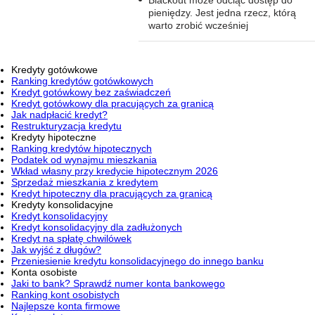
pieniędzy. Jest jedna rzecz, którą
warto zrobić wcześniej
Kredyty gotówkowe
Ranking kredytów gotówkowych
Kredyt gotówkowy bez zaświadczeń
Kredyt gotówkowy dla pracujących za granicą
Jak nadpłacić kredyt?
Restrukturyzacja kredytu
Kredyty hipoteczne
Ranking kredytów hipotecznych
Podatek od wynajmu mieszkania
Wkład własny przy kredycie hipotecznym 2026
Sprzedaż mieszkania z kredytem
Kredyt hipoteczny dla pracujących za granicą
Kredyty konsolidacyjne
Kredyt konsolidacyjny
Kredyt konsolidacyjny dla zadłużonych
Kredyt na spłatę chwilówek
Jak wyjść z długów?
Przeniesienie kredytu konsolidacyjnego do innego banku
Konta osobiste
Jaki to bank? Sprawdź numer konta bankowego
Ranking kont osobistych
Najlepsze konta firmowe