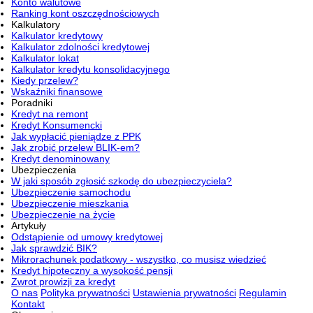
Konto walutowe
Ranking kont oszczędnościowych
Kalkulatory
Kalkulator kredytowy
Kalkulator zdolności kredytowej
Kalkulator lokat
Kalkulator kredytu konsolidacyjnego
Kiedy przelew?
Wskaźniki finansowe
Poradniki
Kredyt na remont
Kredyt Konsumencki
Jak wypłacić pieniądze z PPK
Jak zrobić przelew BLIK-em?
Kredyt denominowany
Ubezpieczenia
W jaki sposób zgłosić szkodę do ubezpieczyciela?
Ubezpieczenie samochodu
Ubezpieczenie mieszkania
Ubezpieczenie na życie
Artykuły
Odstąpienie od umowy kredytowej
Jak sprawdzić BIK?
Mikrorachunek podatkowy - wszystko, co musisz wiedzieć
Kredyt hipoteczny a wysokość pensji
Zwrot prowizji za kredyt
O nas
Polityka prywatności
Ustawienia prywatności
Regulamin
Kontakt