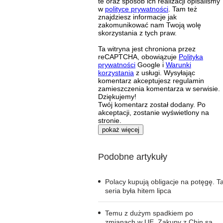
te oraz sposób ich realizacji opisaliśmy
w
polityce prywatności
. Tam też
znajdziesz informacje jak
zakomunikować nam Twoją wolę
skorzystania z tych praw.
Ta witryna jest chroniona przez
reCAPTCHA, obowiązuje
Polityka
prywatności
Google i
Warunki
korzystania
z usługi. Wysyłając
komentarz akceptujesz regulamin
zamieszczenia komentarza w serwisie.
Dziękujemy!
Twój komentarz został dodany. Po
akceptacji, zostanie wyświetlony na
stronie.
pokaż więcej
Podobne artykuły
Polacy kupują obligacje na potęgę. T
seria była hitem lipca
Temu z dużym spadkiem po
zmianach w UE. Zakupy z Chin są