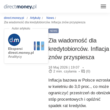
direct.money.pl
Artykuły
News
Zła wiadomość dla kredytobiorców. Inflacja znów przyspiesza
NEWS
Zła wiadomość dla
kredytobiorców. Inflacja
Eksperci
direct.money.pl
znów przyspiesza
Analitycy
18 Maj 2026 | 19:07
2 min. czytania
(0)
Inflacja bazowa w Polsce wzrosł
w kwietniu do 3,0 proc., co może
ograniczyć przestrzeń do obniże
stóp procentowych i opóźnić
spadek rat kredytów.