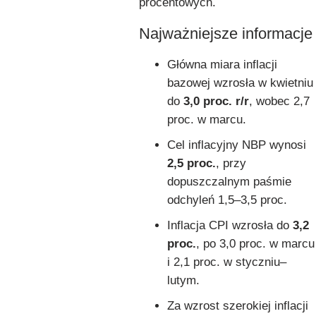
procentowych.
Najważniejsze informacje
Główna miara inflacji
bazowej wzrosła w kwietniu
do
3,0 proc. r/r
, wobec 2,7
proc. w marcu.
Cel inflacyjny NBP wynosi
2,5 proc.
, przy
dopuszczalnym paśmie
odchyleń 1,5–3,5 proc.
Inflacja CPI wzrosła do
3,2
proc.
, po 3,0 proc. w marcu
i 2,1 proc. w styczniu–
lutym.
Za wzrost szerokiej inflacji