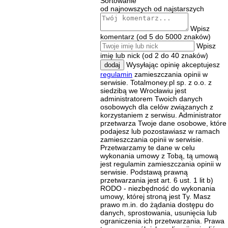
Sortowanie
od najnowszych
od najstarszych
Wpisz
komentarz (od 5 do 5000 znaków)
Wpisz
imię lub nick (od 2 do 40 znaków)
Wysyłając opinię akceptujesz
dodaj
regulamin
zamieszczania opinii w
serwisie. Totalmoney.pl sp. z o.o. z
siedzibą we Wrocławiu jest
administratorem Twoich danych
osobowych dla celów związanych z
korzystaniem z serwisu. Administrator
przetwarza Twoje dane osobowe, które
podajesz lub pozostawiasz w ramach
zamieszczania opinii w serwisie.
Przetwarzamy te dane w celu
wykonania umowy z Tobą, tą umową
jest regulamin zamieszczania opinii w
serwisie. Podstawą prawną
przetwarzania jest art. 6 ust. 1 lit b)
RODO - niezbędność do wykonania
umowy, której stroną jest Ty. Masz
prawo m.in. do żądania dostępu do
danych, sprostowania, usunięcia lub
ograniczenia ich przetwarzania. Prawa