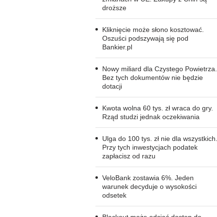
droższe
Kliknięcie może słono kosztować.
Oszuści podszywają się pod
Bankier.pl
Nowy miliard dla Czystego Powietrza.
Bez tych dokumentów nie będzie
dotacji
Kwota wolna 60 tys. zł wraca do gry.
Rząd studzi jednak oczekiwania
Ulga do 100 tys. zł nie dla wszystkich
Przy tych inwestycjach podatek
zapłacisz od razu
VeloBank zostawia 6%. Jeden
warunek decyduje o wysokości
odsetek
Blackout może odciąć dostęp do