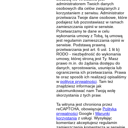
administratorem Twoich danych
osobowych dla celów związanych z
korzystaniem z serwisu. Administrator
przetwarza Twoje dane osobowe, które
podajesz lub pozostawiasz w ramach
zamieszczania opinii w serwisie.
Przetwarzamy te dane w celu
wykonania umowy z Tobą, tą umową
jest regulamin zamieszczania opinii w
serwisie. Podstawą prawną
przetwarzania jest art. 6 ust. 1 lit b)
RODO - niezbędność do wykonania
umowy, której stroną jest Ty. Masz
prawo m.in. do żądania dostępu do
danych, sprostowania, usunięcia lub
ograniczenia ich przetwarzania. Prawa
te oraz sposób ich realizacji opisaliśmy
w
polityce prywatności
. Tam też
znajdziesz informacje jak
zakomunikować nam Twoją wolę
skorzystania z tych praw.
Ta witryna jest chroniona przez
reCAPTCHA, obowiązuje
Polityka
prywatności
Google i
Warunki
korzystania
z usługi. Wysyłając
komentarz akceptujesz regulamin
zamieszczenia komentarza w serwisie.