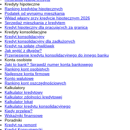
Kredyty hipoteczne
Ranking kredytów hipotecznych
Podatek od wynajmu mieszkania
Wkład własny przy kredycie hipotecznym 2026
Sprzedaż mieszkania z kredytem
Kredyt hipoteczny dla pracujących za granicą
Kredyty konsolidacyjne
Kredyt konsolidacyjny
Kredyt konsolidacyjny dla zadłużonych
Kredyt na spłatę chwilówek
Jak wyjść z długów?
Przeniesienie kredytu konsolidacyjnego do innego banku
Konta osobiste
Jaki to bank? Sprawdź numer konta bankowego
Ranking kont osobistych
Najlepsze konta firmowe
Konto walutowe
Ranking kont oszczędnościowych
Kalkulatory
Kalkulator kredytowy
Kalkulator zdolności kredytowej
Kalkulator lokat
Kalkulator kredytu konsolidacyjnego
Kiedy przelew?
Wskaźniki finansowe
Poradniki
Kredyt na remont
Kredyt Konsumencki