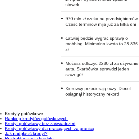
stawek
970 mln zł czeka na przedsiębiorców.
Część terminów mija już za kilka dni
Łatwiej będzie wygrać sprawę o
mobbing. Minimalna kwota to 28 836
zł
Możesz odliczyć 2280 zł za używanie
auta. Skarbówka sprawdzi jeden
szczegół
Kierowcy przecierają oczy. Diesel
osiągnął historyczny rekord
Kredyty gotówkowe
Ranking kredytów gotówkowych
Kredyt gotówkowy bez zaświadczeń
Kredyt gotówkowy dla pracujących za granicą
Jak nadpłacić kredyt?
Restrukturyzacja kredytu