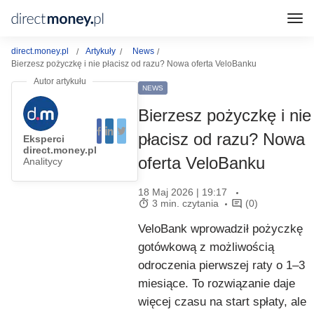
direct.money.pl
Artykuły
News
Bierzesz pożyczkę i nie płacisz od razu? Nowa oferta VeloBanku
NEWS
Bierzesz pożyczkę i nie
płacisz od razu? Nowa
Eksperci
direct.money.pl
oferta VeloBanku
Analitycy
18 Maj 2026 | 19:17
3 min. czytania
(0)
VeloBank wprowadził pożyczkę
gotówkową z możliwością
odroczenia pierwszej raty o 1–3
miesiące. To rozwiązanie daje
więcej czasu na start spłaty, ale