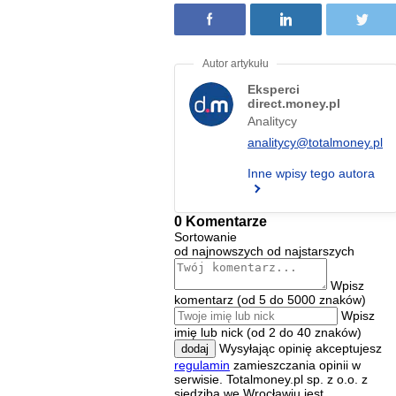
Eksperci
direct.money.pl
Analitycy
analitycy@totalmoney.pl
Inne wpisy tego autora
0 Komentarze
Sortowanie
od najnowszych
od najstarszych
Wpisz
komentarz (od 5 do 5000 znaków)
Wpisz
imię lub nick (od 2 do 40 znaków)
Wysyłając opinię akceptujesz
dodaj
regulamin
zamieszczania opinii w
serwisie. Totalmoney.pl sp. z o.o. z
siedzibą we Wrocławiu jest