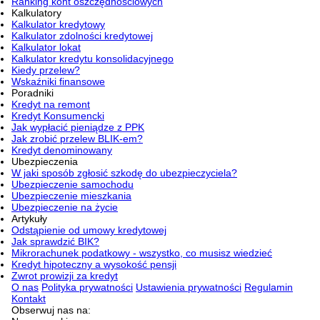
Ranking kont oszczędnościowych
Kalkulatory
Kalkulator kredytowy
Kalkulator zdolności kredytowej
Kalkulator lokat
Kalkulator kredytu konsolidacyjnego
Kiedy przelew?
Wskaźniki finansowe
Poradniki
Kredyt na remont
Kredyt Konsumencki
Jak wypłacić pieniądze z PPK
Jak zrobić przelew BLIK-em?
Kredyt denominowany
Ubezpieczenia
W jaki sposób zgłosić szkodę do ubezpieczyciela?
Ubezpieczenie samochodu
Ubezpieczenie mieszkania
Ubezpieczenie na życie
Artykuły
Odstąpienie od umowy kredytowej
Jak sprawdzić BIK?
Mikrorachunek podatkowy - wszystko, co musisz wiedzieć
Kredyt hipoteczny a wysokość pensji
Zwrot prowizji za kredyt
O nas
Polityka prywatności
Ustawienia prywatności
Regulamin
Kontakt
Obserwuj nas na: