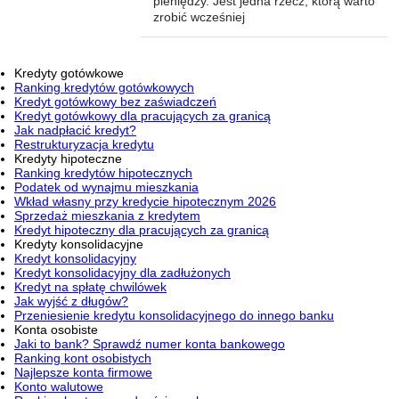
pieniędzy. Jest jedna rzecz, którą warto
zrobić wcześniej
Kredyty gotówkowe
Ranking kredytów gotówkowych
Kredyt gotówkowy bez zaświadczeń
Kredyt gotówkowy dla pracujących za granicą
Jak nadpłacić kredyt?
Restrukturyzacja kredytu
Kredyty hipoteczne
Ranking kredytów hipotecznych
Podatek od wynajmu mieszkania
Wkład własny przy kredycie hipotecznym 2026
Sprzedaż mieszkania z kredytem
Kredyt hipoteczny dla pracujących za granicą
Kredyty konsolidacyjne
Kredyt konsolidacyjny
Kredyt konsolidacyjny dla zadłużonych
Kredyt na spłatę chwilówek
Jak wyjść z długów?
Przeniesienie kredytu konsolidacyjnego do innego banku
Konta osobiste
Jaki to bank? Sprawdź numer konta bankowego
Ranking kont osobistych
Najlepsze konta firmowe
Konto walutowe