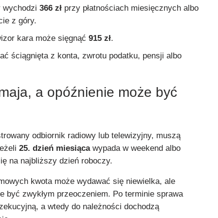
r wychodzi
366 zł
przy płatnościach miesięcznych albo
ie z góry.
wizor kara może sięgnąć
915 zł
.
ć ściągnięta z konta, zwrotu podatku, pensji albo
 maja, a opóźnienie może być
trowany odbiornik radiowy lub telewizyjny, muszą
Jeżeli
25. dzień miesiąca
wypada w weekend albo
ię na najbliższy dzień roboczy.
omowych kwota może wydawać się niewielka, ale
je być zwykłym przeoczeniem. Po terminie sprawa
gzekucyjną, a wtedy do należności dochodzą