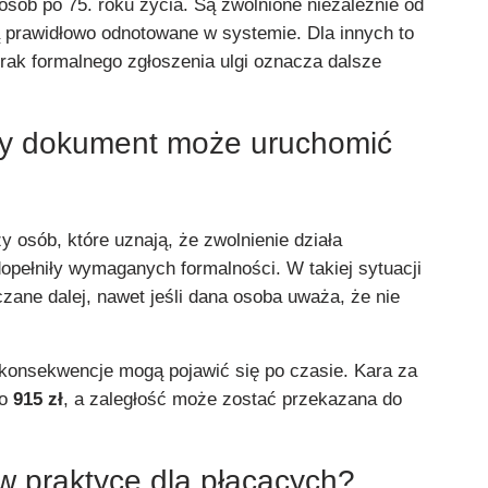
osób po 75. roku życia. Są zwolnione niezależnie od
ą prawidłowo odnotowane w systemie. Dla innych to
 brak formalnego zgłoszenia ulgi oznacza dalsze
cy dokument może uruchomić
 osób, które uznają, że zwolnienie działa
opełniły wymaganych formalności. W takiej sytuacji
zane dalej, nawet jeśli dana osoba uważa, że nie
konsekwencje mogą pojawić się po czasie. Kara za
do
915 zł
, a zaległość może zostać przekazana do
w praktyce dla płacących?