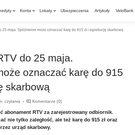
redyty
Konta
Lokaty
Ubezpieczenia
Artykuły
VeloBank
25 maja. Spóźnienie może oznaczać karę do 915 zł i egzekucję skarbową
TV do 25 maja.
może oznaczać karę do 915
ję skarbową
n. czytania
Komentarze
(0)
ić abonament RTV za zarejestrowany odbiornik.
 nie tylko zaległość, ale też karę do 915 zł oraz
rzez urząd skarbowy.