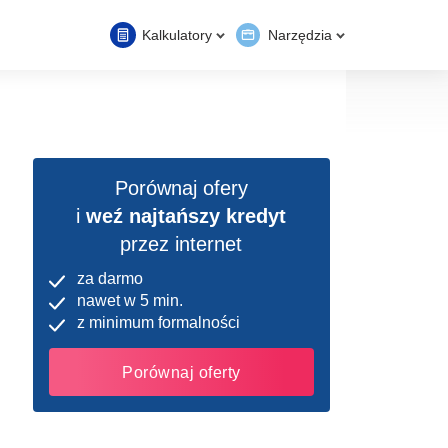
Kalkulatory
Narzędzia
Porównaj ofery
i
weź najtańszy kredyt
przez internet
za darmo
nawet w 5 min.
z minimum formalności
Porównaj oferty