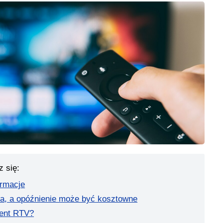
z się:
ormacje
ja, a opóźnienie może być kosztowne
ment RTV?