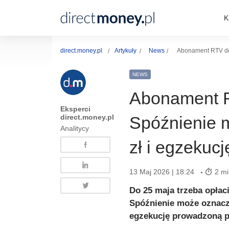
K
direct.money.pl
Artykuły
News
Abonament RTV do 
NEWS
Abonament R
Eksperci
direct.money.pl
Spóźnienie 
Analitycy
zł i egzekuc
13 Maj 2026 | 18:24
2 mi
Do 25 maja trzeba opłac
Spóźnienie może oznaczać
egzekucję prowadzoną p