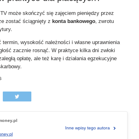
TV może skończyć się zajęciem pieniędzy przez
e zostać ściągnięty z
konta bankowego
, zwrotu
ytury.
ć termin, wysokość należności i własne uprawnienia
głość zacznie rosnąć. W praktyce kilka dni zwłoki
aległą opłatę, ale też karę i działania egzekucyjne
skarbowy.
6
.money.pl
Inne wpisy tego autora
oney.pl