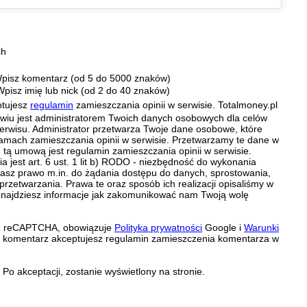
ch
pisz komentarz (od 5 do 5000 znaków)
Wpisz imię lub nick (od 2 do 40 znaków)
ptujesz
regulamin
zamieszczania opinii w serwisie. Totalmoney.pl
ławiu jest administratorem Twoich danych osobowych dla celów
erwisu. Administrator przetwarza Twoje dane osobowe, które
amach zamieszczania opinii w serwisie. Przetwarzamy te dane w
tą umową jest regulamin zamieszczania opinii w serwisie.
 jest art. 6 ust. 1 lit b) RODO - niezbędność do wykonania
 Masz prawo m.in. do żądania dostępu do danych, sprostowania,
 przetwarzania. Prawa te oraz sposób ich realizacji opisaliśmy w
znajdziesz informacje jak zakomunikować nam Twoją wolę
zez reCAPTCHA, obowiązuje
Polityka prywatności
Google i
Warunki
c komentarz akceptujesz regulamin zamieszczenia komentarza w
Po akceptacji, zostanie wyświetlony na stronie.