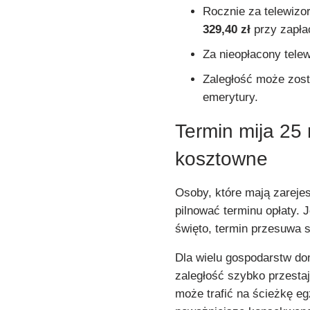
Rocznie za telewizo
329,40 zł
przy zapłac
Za nieopłacony tele
Zaległość może zosta
emerytury.
Termin mija 25
kosztowne
Osoby, które mają zarejes
pilnować terminu opłaty. 
święto, termin przesuwa s
Dla wielu gospodarstw d
zaległość szybko przesta
może trafić na ścieżkę e