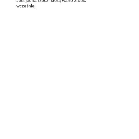
Jest jedna rzecz, którą warto zrobić
wcześniej