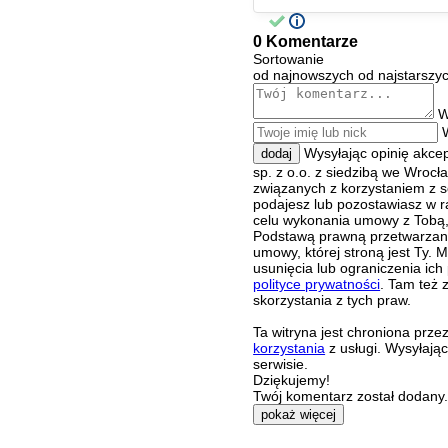
0 Komentarze
Sortowanie
od najnowszych
od najstarszy
W
Wysyłając opinię akce
dodaj
sp. z o.o. z siedzibą we Wroc
związanych z korzystaniem z s
podajesz lub pozostawiasz w r
celu wykonania umowy z Tobą, 
Podstawą prawną przetwarzania
umowy, której stroną jest Ty.
usunięcia lub ograniczenia ich
polityce prywatności
. Tam też 
skorzystania z tych praw.
Ta witryna jest chroniona pr
korzystania
z usługi. Wysyłają
serwisie.
Dziękujemy!
Twój komentarz został dodany. 
pokaż więcej