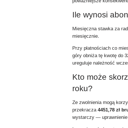
poważniejsze konsekwenc
Ile wynosi ab
Miesięczna stawka za rad
miesięcznie.
Przy płatnościach co mies
góry obniża tę kwotę do 3
ureguluje należność wcześ
Kto może skorz
roku?
Ze zwolnienia mogą korzys
przekracza
4451,78 zł br
wystarczy — uprawnienie 