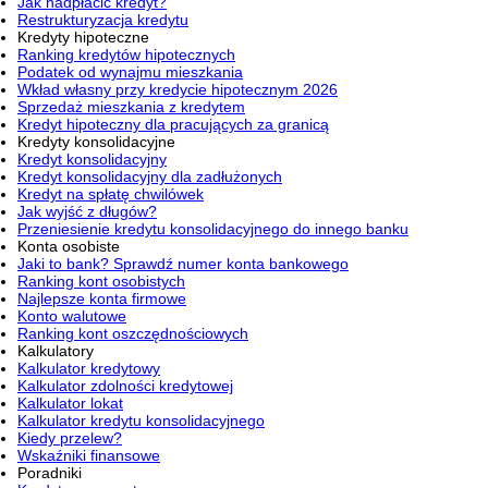
Jak nadpłacić kredyt?
Restrukturyzacja kredytu
Kredyty hipoteczne
Ranking kredytów hipotecznych
Podatek od wynajmu mieszkania
Wkład własny przy kredycie hipotecznym 2026
Sprzedaż mieszkania z kredytem
Kredyt hipoteczny dla pracujących za granicą
Kredyty konsolidacyjne
Kredyt konsolidacyjny
Kredyt konsolidacyjny dla zadłużonych
Kredyt na spłatę chwilówek
Jak wyjść z długów?
Przeniesienie kredytu konsolidacyjnego do innego banku
Konta osobiste
Jaki to bank? Sprawdź numer konta bankowego
Ranking kont osobistych
Najlepsze konta firmowe
Konto walutowe
Ranking kont oszczędnościowych
Kalkulatory
Kalkulator kredytowy
Kalkulator zdolności kredytowej
Kalkulator lokat
Kalkulator kredytu konsolidacyjnego
Kiedy przelew?
Wskaźniki finansowe
Poradniki