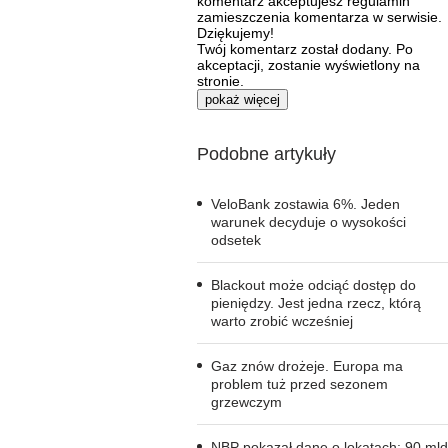
komentarz akceptujesz regulamin
zamieszczenia komentarza w serwisie.
Dziękujemy!
Twój komentarz został dodany. Po
akceptacji, zostanie wyświetlony na
stronie.
pokaż więcej
Podobne artykuły
VeloBank zostawia 6%. Jeden
warunek decyduje o wysokości
odsetek
Blackout może odciąć dostęp do
pieniędzy. Jest jedna rzecz, którą
warto zrobić wcześniej
Gaz znów drożeje. Europa ma
problem tuż przed sezonem
grzewczym
NBP pokazał dane o lokatach: 90 mld