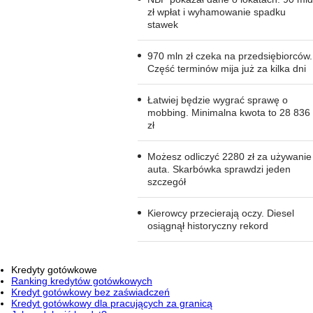
zł wpłat i wyhamowanie spadku
stawek
970 mln zł czeka na przedsiębiorców.
Część terminów mija już za kilka dni
Łatwiej będzie wygrać sprawę o
mobbing. Minimalna kwota to 28 836
zł
Możesz odliczyć 2280 zł za używanie
auta. Skarbówka sprawdzi jeden
szczegół
Kierowcy przecierają oczy. Diesel
osiągnął historyczny rekord
Kredyty gotówkowe
Ranking kredytów gotówkowych
Kredyt gotówkowy bez zaświadczeń
Kredyt gotówkowy dla pracujących za granicą