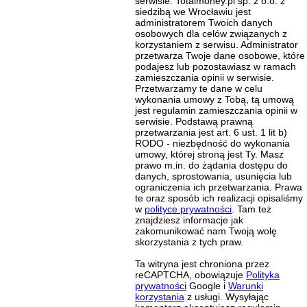
serwisie. Totalmoney.pl sp. z o.o. z
siedzibą we Wrocławiu jest
administratorem Twoich danych
osobowych dla celów związanych z
korzystaniem z serwisu. Administrator
przetwarza Twoje dane osobowe, które
podajesz lub pozostawiasz w ramach
zamieszczania opinii w serwisie.
Przetwarzamy te dane w celu
wykonania umowy z Tobą, tą umową
jest regulamin zamieszczania opinii w
serwisie. Podstawą prawną
przetwarzania jest art. 6 ust. 1 lit b)
RODO - niezbędność do wykonania
umowy, której stroną jest Ty. Masz
prawo m.in. do żądania dostępu do
danych, sprostowania, usunięcia lub
ograniczenia ich przetwarzania. Prawa
te oraz sposób ich realizacji opisaliśmy
w
polityce prywatności
. Tam też
znajdziesz informacje jak
zakomunikować nam Twoją wolę
skorzystania z tych praw.
Ta witryna jest chroniona przez
reCAPTCHA, obowiązuje
Polityka
prywatności
Google i
Warunki
korzystania
z usługi. Wysyłając