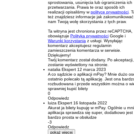
sprostowania, usunięcia lub ograniczenia ich
przetwarzania. Prawa te oraz sposób ich
realizacji opisaliśmy w
polityce prywatności
. 
też znajdziesz informacje jak zakomunikować
nam Twoją wolę skorzystania z tych praw.
Ta witryna jest chroniona przez reCAPTCHA,
obowiązuje
Polityka prywatności
Google i
Warunki korzystania
z usługi. Wysyłając
komentarz akceptujesz regulamin
zamieszczenia komentarza w serwisie.
Dziękujemy!
Twój komentarz został dodany. Po akceptacji,
zostanie wyświetlony na stronie.
natalia
Ekspert
12 marca 2023
A co sądzicie o aplikacji mPay? Mnie dużo os
ostatnio polecało tą aplikację. Jest ona bardz
rozbudowana i przede wszystkim można o wi
sprawniej kupić bilety
0
Odpowiedz
luiza
Ekspert
16 listopada 2022
Akurat ja bilety kupuję w mPay. Ogólnie u mn
aplikacja sprawdza się super, dodatkowo jest
bardzo prosta w obsłudze
-3
Odpowiedz
pokaż więcej