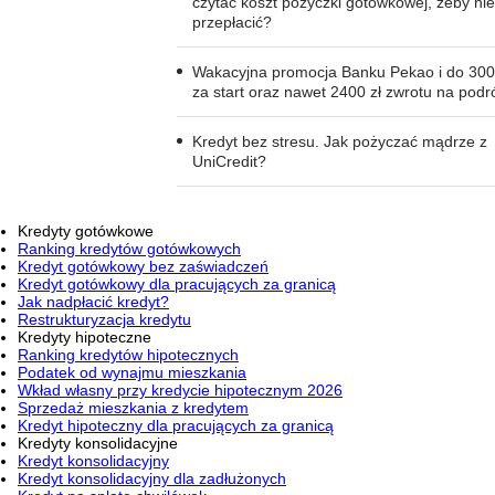
czytać koszt pożyczki gotówkowej, żeby nie
przepłacić?
Wakacyjna promocja Banku Pekao i do 300
za start oraz nawet 2400 zł zwrotu na podr
Kredyt bez stresu. Jak pożyczać mądrze z
UniCredit?
Kredyty gotówkowe
Ranking kredytów gotówkowych
Kredyt gotówkowy bez zaświadczeń
Kredyt gotówkowy dla pracujących za granicą
Jak nadpłacić kredyt?
Restrukturyzacja kredytu
Kredyty hipoteczne
Ranking kredytów hipotecznych
Podatek od wynajmu mieszkania
Wkład własny przy kredycie hipotecznym 2026
Sprzedaż mieszkania z kredytem
Kredyt hipoteczny dla pracujących za granicą
Kredyty konsolidacyjne
Kredyt konsolidacyjny
Kredyt konsolidacyjny dla zadłużonych