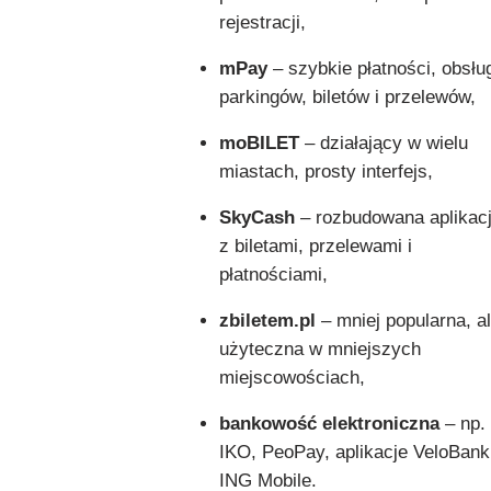
rejestracji,
mPay
– szybkie płatności, obsłu
parkingów, biletów i przelewów,
moBILET
– działający w wielu
miastach, prosty interfejs,
SkyCash
– rozbudowana aplikac
z biletami, przelewami i
płatnościami,
zbiletem.pl
– mniej popularna, a
użyteczna w mniejszych
miejscowościach,
bankowość elektroniczna
– np.
IKO, PeoPay, aplikacje VeloBank
ING Mobile.