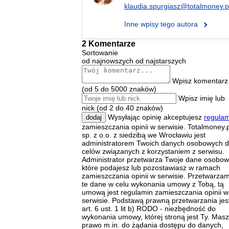
klaudia.spurgiasz@totalmoney.p
Inne wpisy tego autora
2 Komentarze
Sortowanie
od najnowszych
od najstarszych
Wpisz komentarz
(od 5 do 5000 znaków)
Wpisz imię lub
nick (od 2 do 40 znaków)
Wysyłając opinię akceptujesz
regulam
dodaj
zamieszczania opinii w serwisie. Totalmoney.p
sp. z o.o. z siedzibą we Wrocławiu jest
administratorem Twoich danych osobowych d
celów związanych z korzystaniem z serwisu.
Administrator przetwarza Twoje dane osobow
które podajesz lub pozostawiasz w ramach
zamieszczania opinii w serwisie. Przetwarza
te dane w celu wykonania umowy z Tobą, tą
umową jest regulamin zamieszczania opinii w
serwisie. Podstawą prawną przetwarzania jes
art. 6 ust. 1 lit b) RODO - niezbędność do
wykonania umowy, której stroną jest Ty. Masz
prawo m.in. do żądania dostępu do danych,