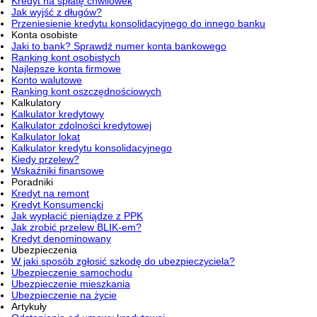
Kredyt na spłatę chwilówek
Jak wyjść z długów?
Przeniesienie kredytu konsolidacyjnego do innego banku
Konta osobiste
Jaki to bank? Sprawdź numer konta bankowego
Ranking kont osobistych
Najlepsze konta firmowe
Konto walutowe
Ranking kont oszczędnościowych
Kalkulatory
Kalkulator kredytowy
Kalkulator zdolności kredytowej
Kalkulator lokat
Kalkulator kredytu konsolidacyjnego
Kiedy przelew?
Wskaźniki finansowe
Poradniki
Kredyt na remont
Kredyt Konsumencki
Jak wypłacić pieniądze z PPK
Jak zrobić przelew BLIK-em?
Kredyt denominowany
Ubezpieczenia
W jaki sposób zgłosić szkodę do ubezpieczyciela?
Ubezpieczenie samochodu
Ubezpieczenie mieszkania
Ubezpieczenie na życie
Artykuły