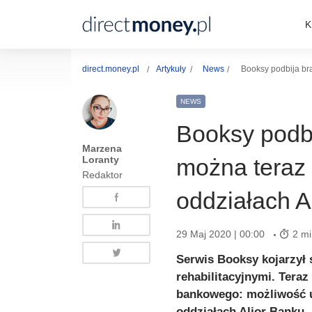
K
direct.money.pl
Artykuły
News
Booksy podbija br
NEWS
Booksy podb
Marzena
Loranty
można teraz
Redaktor
oddziałach A
29 Maj 2020 | 00:00
2 mi
Serwis Booksy kojarzył 
rehabilitacyjnymi. Teraz
bankowego: możliwość u
oddziałach Alior Banku.