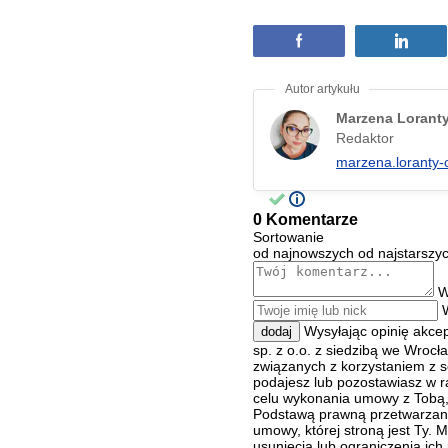
Marzena Lorant
Redaktor
marzena.loranty-
0 Komentarze
Sortowanie
od najnowszych
od najstarszy
W
Wysyłając opinię akce
dodaj
sp. z o.o. z siedzibą we Wroc
związanych z korzystaniem z s
podajesz lub pozostawiasz w r
celu wykonania umowy z Tobą, 
Podstawą prawną przetwarzania
umowy, której stroną jest Ty.
usunięcia lub ograniczenia ich