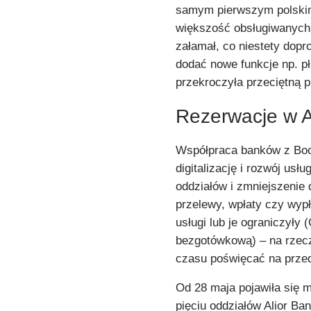
samym pierwszym polskim
większość obsługiwanych p
załamał, co niestety dopr
dodać nowe funkcje np. pł
przekroczyła przeciętną 
Rezerwacje w A
Współpraca banków z Book
digitalizację i rozwój usł
oddziałów i zmniejszenie 
przelewy, wpłaty czy wypł
usługi lub je ograniczyły 
bezgotówkową) – na rzecz
czasu poświęcać na przed
Od 28 maja pojawiła się 
pięciu oddziałów Alior B