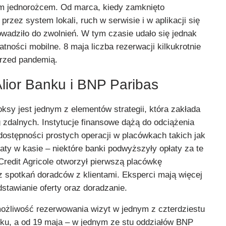
 jednorożcem. Od marca, kiedy zamknięto
rzez system lokali, ruch w serwisie i w aplikacji się
owadziło do zwolnień. W tym czasie udało się jednak
atności mobilne. 8 maja liczba rezerwacji kilkukrotnie
przed pandemią.
lior Banku i BNP Paribas
sy jest jednym z elementów strategii, która zakłada
ug zdalnych. Instytucje finansowe dążą do odciążenia
dostępności prostych operacji w placówkach takich jak
aty w kasie – niektóre banki podwyższyły opłaty za te
(Credit Agricole otworzył pierwszą placówkę
 spotkań doradców z klientami. Eksperci mają więcej
stawianie oferty oraz doradzanie.
możliwość rezerwowania wizyt w jednym z czterdziestu
anku, a od 19 maja – w jednym ze stu oddziałów BNP