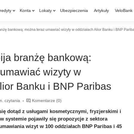
redyty
Konta
Lokaty
Ubezpieczenia
Artykuły
VeloBank
anżę bankową: można teraz umawiać wizyty w oddziałach Alior Banku i BNP Parib
ija branżę bankową:
 umawiać wizyty w
lior Banku i BNP Paribas
n. czytania
Komentarze
(0)
się dotąd z usługami kosmetycznymi, fryzjerskimi i
 w systemie pojawiły się propozycje z sektora
mawiania wizyt w 100 oddziałach BNP Paribas i 45