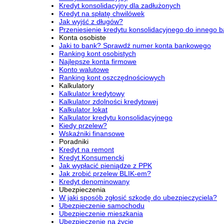
Kredyt konsolidacyjny dla zadłużonych
Kredyt na spłatę chwilówek
Jak wyjść z długów?
Przeniesienie kredytu konsolidacyjnego do innego 
Konta osobiste
Jaki to bank? Sprawdź numer konta bankowego
Ranking kont osobistych
Najlepsze konta firmowe
Konto walutowe
Ranking kont oszczędnościowych
Kalkulatory
Kalkulator kredytowy
Kalkulator zdolności kredytowej
Kalkulator lokat
Kalkulator kredytu konsolidacyjnego
Kiedy przelew?
Wskaźniki finansowe
Poradniki
Kredyt na remont
Kredyt Konsumencki
Jak wypłacić pieniądze z PPK
Jak zrobić przelew BLIK-em?
Kredyt denominowany
Ubezpieczenia
W jaki sposób zgłosić szkodę do ubezpieczyciela?
Ubezpieczenie samochodu
Ubezpieczenie mieszkania
Ubezpieczenie na życie