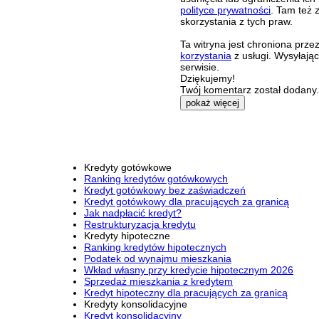
polityce prywatności
. Tam też 
skorzystania z tych praw.
Ta witryna jest chroniona pr
korzystania
z usługi. Wysyłają
serwisie.
Dziękujemy!
Twój komentarz został dodany. 
pokaż więcej
Kredyty gotówkowe
Ranking kredytów gotówkowych
Kredyt gotówkowy bez zaświadczeń
Kredyt gotówkowy dla pracujących za granicą
Jak nadpłacić kredyt?
Restrukturyzacja kredytu
Kredyty hipoteczne
Ranking kredytów hipotecznych
Podatek od wynajmu mieszkania
Wkład własny przy kredycie hipotecznym 2026
Sprzedaż mieszkania z kredytem
Kredyt hipoteczny dla pracujących za granicą
Kredyty konsolidacyjne
Kredyt konsolidacyjny