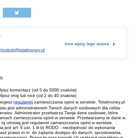
y
Inne wpisy tego autora
chrobok@totalmoney.pl
ch
pisz komentarz (od 5 do 5000 znaków)
Wpisz imię lub nick (od 2 do 40 znaków)
ptujesz
regulamin
zamieszczania opinii w serwisie. Totalmoney.pl
ławiu jest administratorem Twoich danych osobowych dla celów
erwisu. Administrator przetwarza Twoje dane osobowe, które
amach zamieszczania opinii w serwisie. Przetwarzamy te dane w
tą umową jest regulamin zamieszczania opinii w serwisie.
 jest art. 6 ust. 1 lit b) RODO - niezbędność do wykonania
 Masz prawo m.in. do żądania dostępu do danych, sprostowania,
 przetwarzania. Prawa te oraz sposób ich realizacji opisaliśmy w