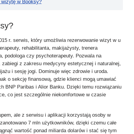
 wizytę w Booksy?
ksy?
015 r. serwis, który umożliwia rezerwowanie wizyt w u
terapeuty, rehabilitanta, makijażysty, trenera
a, podologa czy psychoterapeuty. Pozwala na
, zabiegi z zakresu medycyny estetycznej i naturalnej,
jażu i sesję jogi. Dominuje więc zdrowie i uroda.
nak o sekcję finansową, gdzie klienci mogą umawiać
ch BNP Paribas i Alior Banku. Dzięki temu rozwiązaniu
ce, co jest szczególnie niekomfortowe w czasie
upem, ale z serwisu i aplikacji korzystają osoby w
y zanotowano 7 mln użytkowników, dzięki czemu całe
ągnąć wartość ponad miliarda dolarów i stać się tym