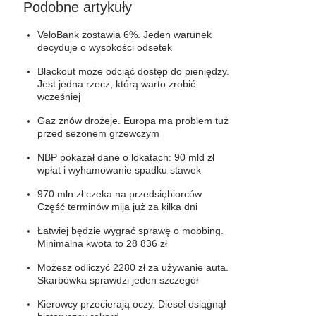
Podobne artykuły
VeloBank zostawia 6%. Jeden warunek
decyduje o wysokości odsetek
Blackout może odciąć dostęp do pieniędzy.
Jest jedna rzecz, którą warto zrobić
wcześniej
Gaz znów drożeje. Europa ma problem tuż
przed sezonem grzewczym
NBP pokazał dane o lokatach: 90 mld zł
wpłat i wyhamowanie spadku stawek
970 mln zł czeka na przedsiębiorców.
Część terminów mija już za kilka dni
Łatwiej będzie wygrać sprawę o mobbing.
Minimalna kwota to 28 836 zł
Możesz odliczyć 2280 zł za używanie auta.
Skarbówka sprawdzi jeden szczegół
Kierowcy przecierają oczy. Diesel osiągnął