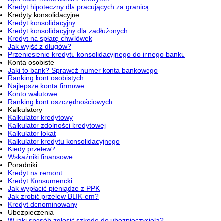
Kredyt hipoteczny dla pracujących za granicą
Kredyty konsolidacyjne
Kredyt konsolidacyjny
Kredyt konsolidacyjny dla zadłużonych
Kredyt na spłatę chwilówek
Jak wyjść z długów?
Przeniesienie kredytu konsolidacyjnego do innego banku
Konta osobiste
Jaki to bank? Sprawdź numer konta bankowego
Ranking kont osobistych
Najlepsze konta firmowe
Konto walutowe
Ranking kont oszczędnościowych
Kalkulatory
Kalkulator kredytowy
Kalkulator zdolności kredytowej
Kalkulator lokat
Kalkulator kredytu konsolidacyjnego
Kiedy przelew?
Wskaźniki finansowe
Poradniki
Kredyt na remont
Kredyt Konsumencki
Jak wypłacić pieniądze z PPK
Jak zrobić przelew BLIK-em?
Kredyt denominowany
Ubezpieczenia
W jaki sposób zgłosić szkodę do ubezpieczyciela?