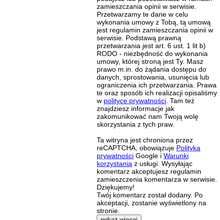
zamieszczania opinii w serwisie.
Przetwarzamy te dane w celu
wykonania umowy z Tobą, tą umową
jest regulamin zamieszczania opinii w
serwisie. Podstawą prawną
przetwarzania jest art. 6 ust. 1 lit b)
RODO - niezbędność do wykonania
umowy, której stroną jest Ty. Masz
prawo m.in. do żądania dostępu do
danych, sprostowania, usunięcia lub
ograniczenia ich przetwarzania. Prawa
te oraz sposób ich realizacji opisaliśmy
w
polityce prywatności
. Tam też
znajdziesz informacje jak
zakomunikować nam Twoją wolę
skorzystania z tych praw.
Ta witryna jest chroniona przez
reCAPTCHA, obowiązuje
Polityka
prywatności
Google i
Warunki
korzystania
z usługi. Wysyłając
komentarz akceptujesz regulamin
zamieszczenia komentarza w serwisie.
Dziękujemy!
Twój komentarz został dodany. Po
akceptacji, zostanie wyświetlony na
stronie.
pokaż więcej