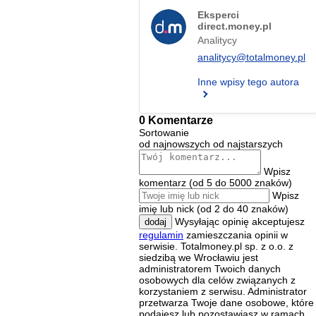
Eksperci
direct.money.pl
Analitycy
analitycy@totalmoney.pl
Inne wpisy tego autora
0 Komentarze
Sortowanie
od najnowszych
od najstarszych
Wpisz
komentarz (od 5 do 5000 znaków)
Wpisz
imię lub nick (od 2 do 40 znaków)
Wysyłając opinię akceptujesz
dodaj
regulamin
zamieszczania opinii w
serwisie. Totalmoney.pl sp. z o.o. z
siedzibą we Wrocławiu jest
administratorem Twoich danych
osobowych dla celów związanych z
korzystaniem z serwisu. Administrator
przetwarza Twoje dane osobowe, które
podajesz lub pozostawiasz w ramach