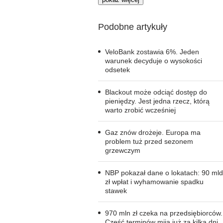
Podobne artykuły
VeloBank zostawia 6%. Jeden
warunek decyduje o wysokości
odsetek
Blackout może odciąć dostęp do
pieniędzy. Jest jedna rzecz, którą
warto zrobić wcześniej
Gaz znów drożeje. Europa ma
problem tuż przed sezonem
grzewczym
NBP pokazał dane o lokatach: 90 mld
zł wpłat i wyhamowanie spadku
stawek
970 mln zł czeka na przedsiębiorców.
Część terminów mija już za kilka dni