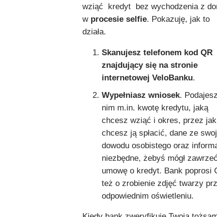
wziąć kredyt bez wychodzenia z d
w
procesie selfie
. Pokazuję, jak to
działa.
Skanujesz telefonem kod QR
znajdujący się na stronie
internetowej VeloBanku
.
Wypełniasz wniosek
. Podajes
nim m.in. kwotę kredytu, jaką
chcesz wziąć i okres, przez jak
chcesz ją spłacić, dane ze swo
dowodu osobistego oraz inform
niezbędne, żebyś mógł zawrze
umowę o kredyt. Bank poprosi 
też o zrobienie zdjęć twarzy pr
odpowiednim oświetleniu.
Kiedy bank zweryfikuje Twoją tożsa