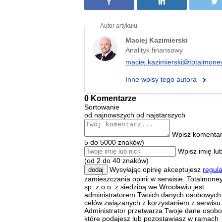
Maciej Kazimierski
Analityk finansowy
maciej.kazimierski@totalmoney
Inne wpisy tego autora
0 Komentarze
Sortowanie
od najnowszych
od najstarszych
Wpisz komentar
5 do 5000 znaków)
Wpisz imię lub
(od 2 do 40 znaków)
Wysyłając opinię akceptujesz
regul
dodaj
zamieszczania opinii w serwisie. Totalmoney
sp. z o.o. z siedzibą we Wrocławiu jest
administratorem Twoich danych osobowych
celów związanych z korzystaniem z serwisu
Administrator przetwarza Twoje dane osob
które podajesz lub pozostawiasz w ramach