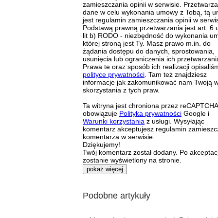
zamieszczania opinii w serwisie. Przetwarz
dane w celu wykonania umowy z Tobą, tą 
jest regulamin zamieszczania opinii w serwis
Podstawą prawną przetwarzania jest art. 6 u
lit b) RODO - niezbędność do wykonania u
której stroną jest Ty. Masz prawo m.in. do
żądania dostępu do danych, sprostowania,
usunięcia lub ograniczenia ich przetwarzani
Prawa te oraz sposób ich realizacji opisaliś
polityce prywatności
. Tam też znajdziesz
informacje jak zakomunikować nam Twoją 
skorzystania z tych praw.
Ta witryna jest chroniona przez reCAPTCHA
obowiązuje
Polityka prywatności
Google i
Warunki korzystania
z usługi. Wysyłając
komentarz akceptujesz regulamin zamieszc
komentarza w serwisie.
Dziękujemy!
Twój komentarz został dodany. Po akceptacj
zostanie wyświetlony na stronie.
pokaż więcej
Podobne artykuły