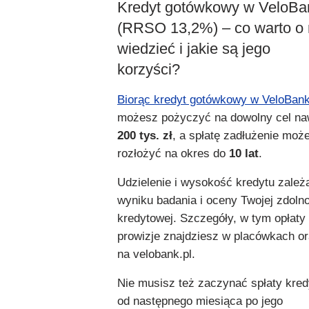
Kredyt gotówkowy w VeloBa
(RRSO 13,2%) – co warto o
wiedzieć i jakie są jego
korzyści?
Biorąc kredyt gotówkowy w VeloBan
możesz pożyczyć na dowolny cel na
200 tys. zł
, a spłatę zadłużenie moż
rozłożyć na okres do
10 lat
.
Udzielenie i wysokość kredytu zależ
wyniku badania i oceny Twojej zdoln
kredytowej. Szczegóły, w tym opłaty 
prowizje znajdziesz w placówkach o
na velobank.pl.
Nie musisz też zaczynać spłaty kred
od następnego miesiąca po jego