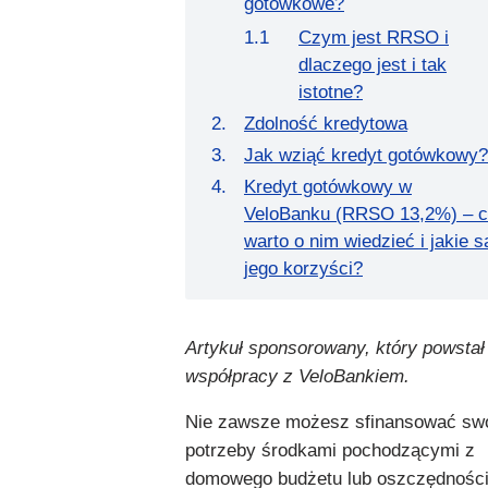
gotówkowe?
Czym jest RRSO i
dlaczego jest i tak
istotne?
Zdolność kredytowa
Jak wziąć kredyt gotówkowy?
Kredyt gotówkowy w
VeloBanku (RRSO 13,2%) – 
warto o nim wiedzieć i jakie s
jego korzyści?
Artykuł sponsorowany, który powstał
współpracy z VeloBankiem.
Nie zawsze możesz sfinansować sw
potrzeby środkami pochodzącymi z
domowego budżetu lub oszczędności