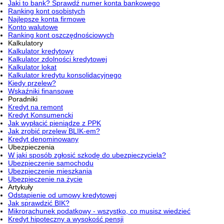
Jaki to bank? Sprawdź numer konta bankowego
Ranking kont osobistych
Najlepsze konta firmowe
Konto walutowe
Ranking kont oszczędnościowych
Kalkulatory
Kalkulator kredytowy
Kalkulator zdolności kredytowej
Kalkulator lokat
Kalkulator kredytu konsolidacyjnego
Kiedy przelew?
Wskaźniki finansowe
Poradniki
Kredyt na remont
Kredyt Konsumencki
Jak wypłacić pieniądze z PPK
Jak zrobić przelew BLIK-em?
Kredyt denominowany
Ubezpieczenia
W jaki sposób zgłosić szkodę do ubezpieczyciela?
Ubezpieczenie samochodu
Ubezpieczenie mieszkania
Ubezpieczenie na życie
Artykuły
Odstąpienie od umowy kredytowej
Jak sprawdzić BIK?
Mikrorachunek podatkowy - wszystko, co musisz wiedzieć
Kredyt hipoteczny a wysokość pensji