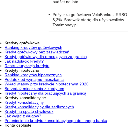
budżet na lato
Pożyczka gotówkowa VeloBanku z RRSO
8,2%. Sprawdź ofertę dla użytkowników
Totalmoney.pl
Kredyty gotówkowe
Ranking kredytów gotówkowych
Kredyt gotówkowy bez zaświadczeń
Kredyt gotówkowy dla pracujących za granicą
Jak nadpłacić kredyt?
Restrukturyzacja kredytu
Kredyty hipoteczne
Ranking kredytów hipotecznych
Podatek od wynajmu mieszkania
Wkład własny przy kredycie hipotecznym 2026
Sprzedaż mieszkania z kredytem
Kredyt hipoteczny dla pracujących za granicą
Kredyty konsolidacyjne
Kredyt konsolidacyjny
Kredyt konsolidacyjny dla zadłużonych
Kredyt na spłatę chwilówek
Jak wyjść z długów?
Przeniesienie kredytu konsolidacyjnego do innego banku
Konta osobiste