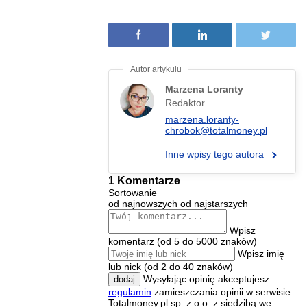
Marzena Loranty
Redaktor
marzena.loranty-
chrobok@totalmoney.pl
Inne wpisy tego autora
1 Komentarze
Sortowanie
od najnowszych
od najstarszych
Wpisz
komentarz (od 5 do 5000 znaków)
Wpisz imię
lub nick (od 2 do 40 znaków)
Wysyłając opinię akceptujesz
dodaj
regulamin
zamieszczania opinii w serwisie.
Totalmoney.pl sp. z o.o. z siedzibą we