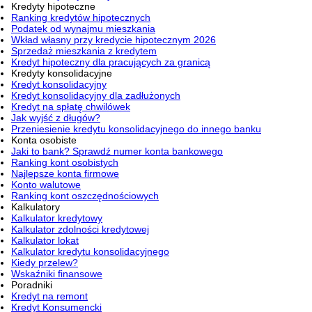
Kredyty hipoteczne
Ranking kredytów hipotecznych
Podatek od wynajmu mieszkania
Wkład własny przy kredycie hipotecznym 2026
Sprzedaż mieszkania z kredytem
Kredyt hipoteczny dla pracujących za granicą
Kredyty konsolidacyjne
Kredyt konsolidacyjny
Kredyt konsolidacyjny dla zadłużonych
Kredyt na spłatę chwilówek
Jak wyjść z długów?
Przeniesienie kredytu konsolidacyjnego do innego banku
Konta osobiste
Jaki to bank? Sprawdź numer konta bankowego
Ranking kont osobistych
Najlepsze konta firmowe
Konto walutowe
Ranking kont oszczędnościowych
Kalkulatory
Kalkulator kredytowy
Kalkulator zdolności kredytowej
Kalkulator lokat
Kalkulator kredytu konsolidacyjnego
Kiedy przelew?
Wskaźniki finansowe
Poradniki
Kredyt na remont
Kredyt Konsumencki