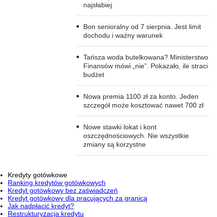
najsłabiej
Bon senioralny od 7 sierpnia. Jest limit
dochodu i ważny warunek
Tańsza woda butelkowana? Ministerstwo
Finansów mówi „nie”. Pokazało, ile straci
budżet
Nowa premia 1100 zł za konto. Jeden
szczegół może kosztować nawet 700 zł
Nowe stawki lokat i kont
oszczędnościowych. Nie wszystkie
zmiany są korzystne
Kredyty gotówkowe
Ranking kredytów gotówkowych
Kredyt gotówkowy bez zaświadczeń
Kredyt gotówkowy dla pracujących za granicą
Jak nadpłacić kredyt?
Restrukturyzacja kredytu