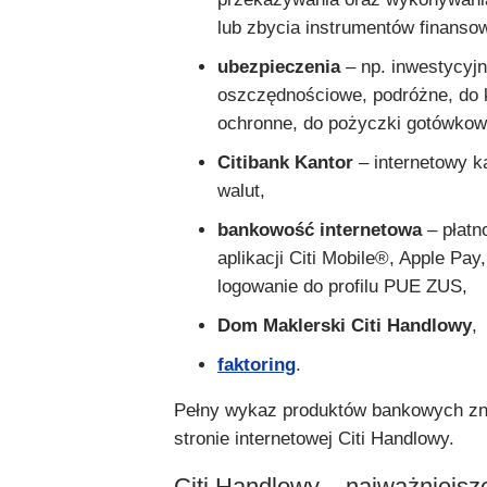
lub zbycia instrumentów finanso
ubezpieczenia
– np. inwestycyjn
oszczędnościowe, podróżne, do k
ochronne, do pożyczki gotówkow
Citibank Kantor
– internetowy 
walut,
bankowość internetowa
– płatn
aplikacji Citi Mobile®, Apple Pay
logowanie do profilu PUE ZUS,
Dom Maklerski Citi Handlowy
,
faktoring
.
Pełny wykaz produktów bankowych z
stronie internetowej Citi Handlowy.
Citi Handlowy – najważniejsz