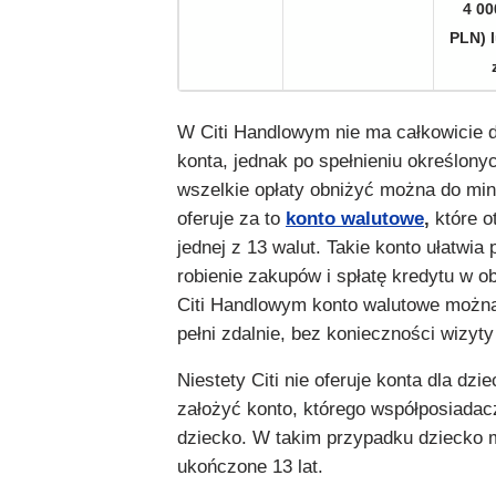
4 00
PLN) 
W Citi Handlowym nie ma całkowicie
konta, jednak po spełnieniu określon
wszelkie opłaty obniżyć można do mi
oferuje za to
konto walutowe
,
które o
jednej z 13 walut. Takie konto ułatwia
robienie zakupów i spłatę kredytu w o
Citi Handlowym konto walutowe możn
pełni zdalnie, bez konieczności wizyty
Niestety Citi nie oferuje konta dla dzi
założyć konto, którego współposiada
dziecko. W takim przypadku dziecko 
ukończone 13 lat.