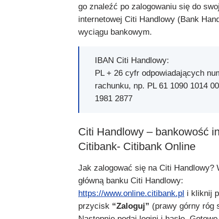
go znaleźć po zalogowaniu się do swo
internetowej Citi Handlowy (Bank Hand
wyciągu bankowym.
IBAN Citi Handlowy:
PL + 26 cyfr odpowiadających nu
rachunku, np. PL 61 1090 1014 0
1981 2877
Citi Handlowy – bankowość i
Citibank- Citibank Online
Jak zalogować się na Citi Handlowy? 
główną banku Citi Handlowy:
https://www.online.citibank.pl
i kliknij
przycisk
“Zaloguj”
(prawy górny róg s
Następnie podaj logini i hasło. Gotowe