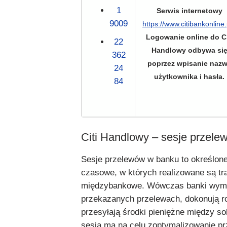
1
Serwis internetowy
9009
https://www.citibankonline.
Logowanie online do Ci
22
Handlowy odbywa si
362
poprzez wpisanie naz
24
użytkownika i hasła.
84
Citi Handlowy – sesje przele
Sesje przelewów w banku to określone
czasowe, w których realizowane są tr
międzybankowe. Wówczas banki wymi
przekazanych przelewach, dokonują ro
przesyłają środki pieniężne między s
sesja ma na celu zoptymalizowanie p