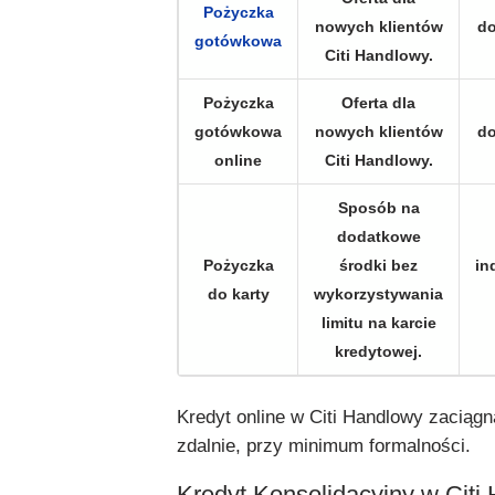
Pożyczka
nowych klientów
do
gotówkowa
Citi Handlowy.
Pożyczka
Oferta dla
gotówkowa
nowych klientów
do
online
Citi Handlowy.
Sposób na
dodatkowe
Pożyczka
środki bez
in
do karty
wykorzystywania
limitu na karcie
kredytowej.
Kredyt online w Citi Handlowy zaciąg
zdalnie, przy minimum formalności.
Kredyt Konsolidacyjny w Cit