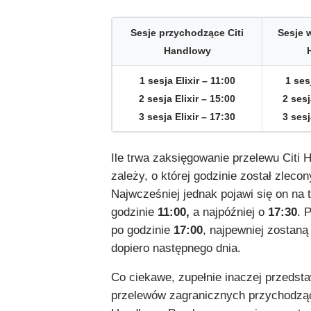
Sesje przychodzące Citi
Sesje 
Handlowy
1 sesja Elixir – 11:00
1 sesj
2 sesja Elixir – 15:00
2 sesj
3 sesja Elixir – 17:30
3 sesj
Ile trwa zaksięgowanie przelewu Citi 
zależy, o której godzinie został zlecon
Najwcześniej jednak pojawi się on na 
godzinie
11:00,
a najpóźniej o
17:30
. 
po godzinie
17:00
, najpewniej zostan
dopiero następnego dnia.
Co ciekawe, zupełnie inaczej przedsta
przelewów zagranicznych przychodząc