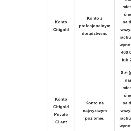
mie
śre
Konto z
Konto
sal
profesjonalnym
Citigold
wszy
doradztwem.
rach
wynos
400 0
lub 
0 zł 
da
mie
śre
Konto
Konto na
sal
Citigold
najwyższym
wszy
Private
poziomie.
rach
Client
wynos