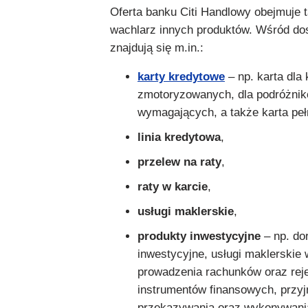
Oferta banku Citi Handlowy obejmuje 
wachlarz innych produktów. Wśród do
znajdują się m.in.:
karty kredytowe
– np. karta dla
zmotoryzowanych, dla podróżnik
wymagających, a także karta peł
linia kredytowa
,
przelew na raty
,
raty w karcie
,
usługi maklerskie
,
produkty inwestycyjne
– np. do
inwestycyjne, usługi maklerskie 
prowadzenia rachunków oraz rej
instrumentów finansowych, przyj
przekazywania oraz wykonywania