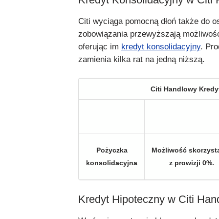
Citi wyciąga pomocną dłoń także do o
zobowiązania przewyższają możliwośc
oferując im
kredyt konsolidacyjny
. Pro
zamienia kilka rat na jedną niższą.
Citi Handlowy Kredy
Pożyczka
Możliwość skorzyst
konsolidacyjna
z prowizji 0%.
Kredyt Hipoteczny w Citi Ha