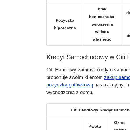
brak
d
konieczności
Pożyczka
wnoszenia
hipoteczna
wkładu
ni
własnego
Kredyt Samochodowy w Citi
Citi Handlowy zamiast kredytu samo
proponuje swoim klientom
zakup samo
pożyczką gotówkową
na atrakcyjnych
wychodzenia z domu.
Citi Handlowy Kredyt samoc
Okres
Kwota