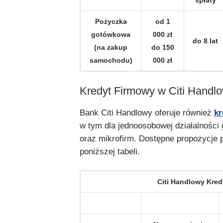
spłaty
Pożyczka
od 1
gotówkowa
000 zł
do 8 lat
(na zakup
do 150
samochodu)
000 zł
Kredyt Firmowy w Citi Hand
Bank Citi Handlowy oferuje również
kr
w tym dla jednoosobowej działalności
oraz mikrofirm. Dostępne propozycje 
poniższej tabeli.
Citi Handlowy Kred