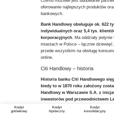
czemu możliwe jest budowanie partners
oferowanie najlepszych produktów ora
bankowych.
Bank Handlowy obsługuje ok. 622 tys
indywidualnych oraz 5,4 tys. klient
ó
korporacyjnych.
Ma oddziały jedynie
miastach w Polsce – łącznie dziewięć
przede wszystkim na obsługę konsume
online.
Citi Handlowy – historia
Historia banku Citi Handlowego się
kiedy to w 1870 roku założony zosta
Handlowy w Warszawie S.A. z inicj
inwestor
ó
w pod przewodnictwem L
Kronenberga.
Jest to zatem najstars
Kredyt
Kredyt
Kredyt
gotówkowy
hipoteczny
konsolidacyjny
komercyjny w Polsce i jeden z najstar