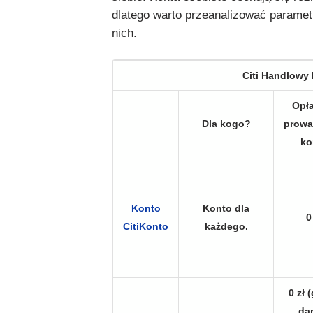
dlatego warto przeanalizować paramet
nich.
Citi Handlowy
Opła
Dla kogo?
prowa
ko
Konto
Konto dla
0
CitiKonto
każdego.
0 zł 
da