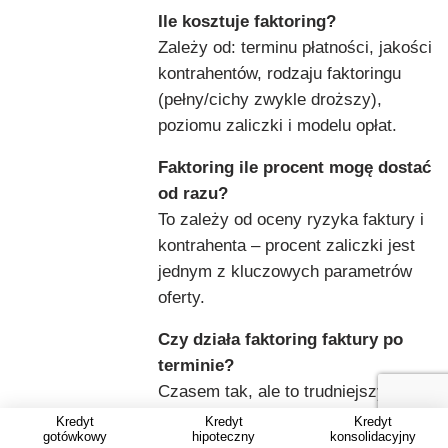
Ile kosztuje faktoring?
Zależy od: terminu płatności, jakości
kontrahentów, rodzaju faktoringu
(pełny/cichy zwykle droższy),
poziomu zaliczki i modelu opłat.
Faktoring ile procent mogę dostać
od razu?
To zależy od oceny ryzyka faktury i
kontrahenta – procent zaliczki jest
jednym z kluczowych parametrów
oferty.
Czy działa faktoring faktury po
terminie?
Czasem tak, ale to trudniejszy
produkt i często bliżej mu do obsługi
Kredyt
Kredyt
Kredyt
gotówkowy
hipoteczny
konsolidacyjny
zaległych należności niż do