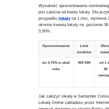
Wysokość oprocentowania nominalnego
jest zależna od kwoty lokaty. Dla przy
przypadku
lokaty
na 1 msc. wyniesie 
okresie trwania lokaty na poziomie 36
3,50%.
Oprocentowanie
Limit
Okre
środków
lokat
do 4,70% w skali
400 000
od 1 
roku
36
miesi
Jak założyć lokatę w Santander Cons
Lokatę Online zakładasz przez Interne
wniosek dostępny na stronie Banku.