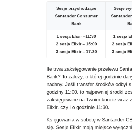
Sesje przychodzące
Sesje w
Santander Consumer
Santande
Bank
B
1 sesja Elixir –11:30
1 sesja El
2 sesja Elixir – 15:00
2 sesja El
3 sesja Elixir – 17:30
3 sesja El
Ile trwa zaksięgowanie przelewu San
Bank? To zależy, o której godzinie dan
nadany. Jeśli transfer środków odbył s
godziny 11:00, to najpewniej środki zo
zaksięgowane na Twoim koncie wraz z
Elixir, czyli o godzinie 11:30.
Księgowania w sobotę w Santander CB
się. Sesje Elixir mają miejsce wyłączn