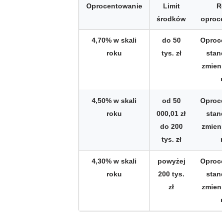
Oprocentowanie
Limit
R
środków
oproc
4,70% w skali
do 50
Oproc
roku
tys. zł
sta
zmien
4,50% w skali
od 50
Oproc
roku
000,01 zł
sta
do 200
zmien
tys. zł
4,30% w skali
powyżej
Oproc
roku
200 tys.
sta
zł
zmien