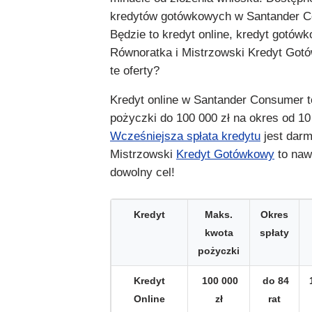
kredytów gotówkowych w Santander 
Będzie to kredyt online, kredyt gotów
Równoratka i Mistrzowski Kredyt Got
te oferty?
Kredyt online w Santander Consumer 
pożyczki do 100 000 zł na okres od 10 
Wcześniejsza spłata kredytu
jest darm
Mistrzowski
Kredyt Gotówkowy
to nawe
dowolny cel!
Kredyt
Maks.
Okres
kwota
spłaty
pożyczki
Kredyt
100 000
do 84
Online
zł
rat