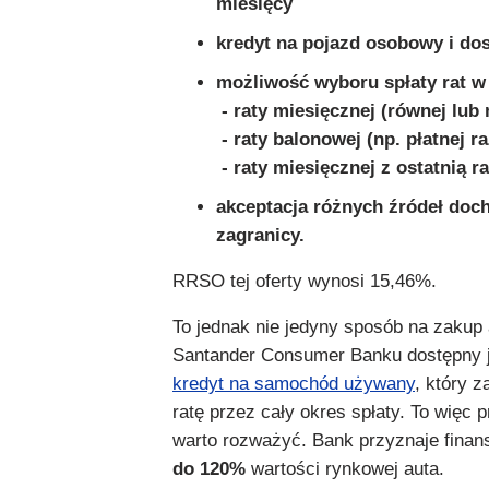
miesięcy
kredyt na pojazd osobowy i do
możliwość wyboru spłaty rat w
- raty miesięcznej (równej lub 
- raty balonowej (np. płatnej r
- raty miesięcznej z ostatnią r
akceptacja różnych źródeł doc
zagranicy.
RRSO tej oferty wynosi 15,46%.
To jednak nie jedyny sposób na zakup
Santander Consumer Banku dostępny j
kredyt na samochód używany
, który z
ratę przez cały okres spłaty. To więc 
warto rozważyć. Bank przyznaje fina
do 120%
wartości rynkowej auta.