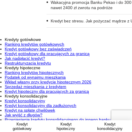
Wakacyjna promocja Banku Pekao i do 300 z
nawet 2400 zł zwrotu na podróże
Kredyt bez stresu. Jak pożyczać mądrze z 
Kredyty gotówkowe
Ranking kredytów gotówkowych
Kredyt gotówkowy bez zaświadczeń
Kredyt gotówkowy dla pracujących za granicą
Jak nadpłacić kredyt?
Restrukturyzacja kredytu
Kredyty hipoteczne
Ranking kredytów hipotecznych
Podatek od wynajmu mieszkania
Wkład własny przy kredycie hipotecznym 2026
Sprzedaż mieszkania z kredytem
Kredyt hipoteczny dla pracujących za granicą
Kredyty konsolidacyjne
Kredyt konsolidacyjny
Kredyt konsolidacyjny dla zadłużonych
Kredyt na spłatę chwilówek
Jak wyjść z długów?
Przeniesienie kredytu konsolidacyjnego do innego banku
Kredyt
Kredyt
Kredyt
Konta osobiste
gotówkowy
hipoteczny
konsolidacyjny
Jaki to bank? Sprawdź numer konta bankowego