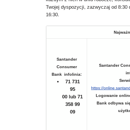
Twojej dyspozycji, zazwyczaj od 8:30 
16:30.
Najważn
Santander
Santander Con
Consumer
in
Bank infolinia:
Serwi
71 731
https://online.santan
95
Logowanie onlin
00 lub 71
Bank odbywa się
358 99
użytk
09