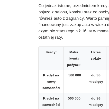
Co jednak istotne, przedmiotem kredy
pojazd z salonu, komisu oraz od osoby
również auto z zagranicy. Warto pamię
finansowany jest zakup auta w wieku do
czym nie starszego niż 16 lat w mome
ostatniej raty.
Kredyt
Maks.
Okres
kwota
spłaty
pożyczki
Kredyt na
500 000
do 96
nowy
miesięcy
samochód
Kredyt na
500 000
do 96
samochód
miesięcy