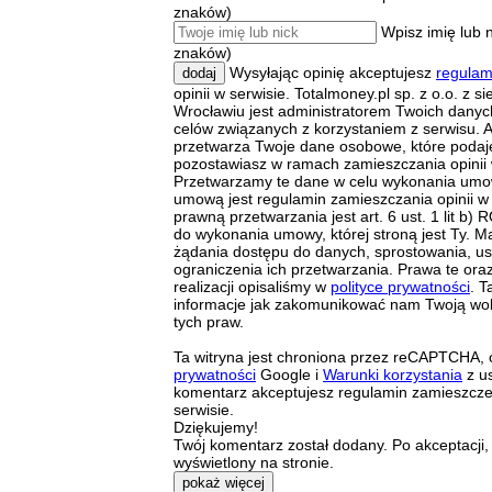
znaków)
Wpisz imię lub 
znaków)
Wysyłając opinię akceptujesz
regulam
dodaj
opinii w serwisie. Totalmoney.pl sp. z o.o. z s
Wrocławiu jest administratorem Twoich dany
celów związanych z korzystaniem z serwisu. A
przetwarza Twoje dane osobowe, które podaj
pozostawiasz w ramach zamieszczania opinii 
Przetwarzamy te dane w celu wykonania umow
umową jest regulamin zamieszczania opinii w
prawną przetwarzania jest art. 6 ust. 1 lit b
do wykonania umowy, której stroną jest Ty. M
żądania dostępu do danych, sprostowania, us
ograniczenia ich przetwarzania. Prawa te ora
realizacji opisaliśmy w
polityce prywatności
. T
informacje jak zakomunikować nam Twoją wol
tych praw.
Ta witryna jest chroniona przez reCAPTCHA,
prywatności
Google i
Warunki korzystania
z us
komentarz akceptujesz regulamin zamieszcz
serwisie.
Dziękujemy!
Twój komentarz został dodany. Po akceptacji,
wyświetlony na stronie.
pokaż więcej