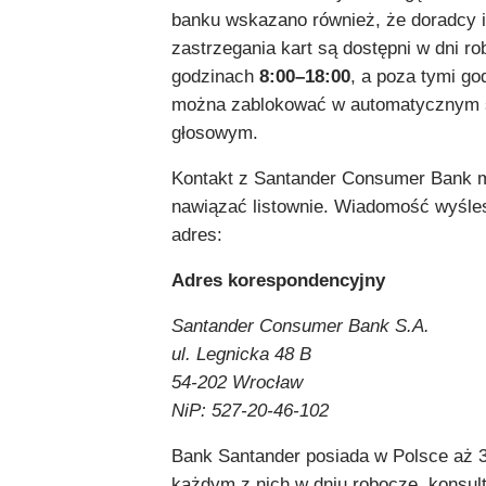
banku wskazano również, że doradcy in
zastrzegania kart są dostępni w dni r
godzinach
8:00–18:00
, a poza tymi go
można zablokować w automatycznym 
głosowym.
Kontakt z Santander Consumer Bank 
nawiązać listownie. Wiadomość wyśle
adres:
Adres korespondencyjny
Santander Consumer Bank S.A.
ul. Legnicka 48 B
54-202 Wrocław
NiP: 527-20-46-102
Bank Santander posiada w Polsce aż 
każdym z nich w dniu robocze, konsult