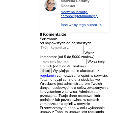
Marzena Loranty
Redaktor
marzena.loranty-
chrobok@totalmoney.pl
Inne wpisy tego autora
0 Komentarze
Sortowanie
od najnowszych
od najstarszych
Wpisz
komentarz (od 5 do 5000 znaków)
Wpisz imię
lub nick (od 2 do 40 znaków)
Wysyłając opinię akceptujesz
dodaj
regulamin
zamieszczania opinii w serwisie.
Totalmoney.pl sp. z o.o. z siedzibą we
Wrocławiu jest administratorem Twoich
danych osobowych dla celów związanych z
korzystaniem z serwisu. Administrator
przetwarza Twoje dane osobowe, które
podajesz lub pozostawiasz w ramach
zamieszczania opinii w serwisie.
Przetwarzamy te dane w celu wykonania
umowy z Tobą, tą umową jest regulamin