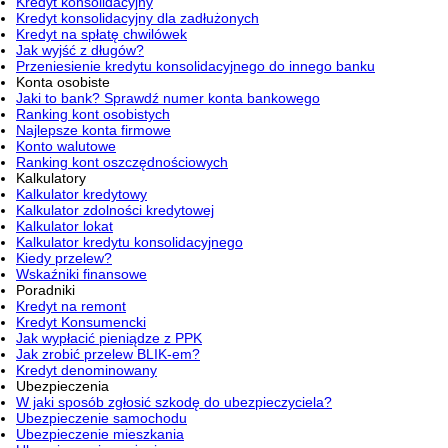
Kredyt konsolidacyjny
Kredyt konsolidacyjny dla zadłużonych
Kredyt na spłatę chwilówek
Jak wyjść z długów?
Przeniesienie kredytu konsolidacyjnego do innego banku
Konta osobiste
Jaki to bank? Sprawdź numer konta bankowego
Ranking kont osobistych
Najlepsze konta firmowe
Konto walutowe
Ranking kont oszczędnościowych
Kalkulatory
Kalkulator kredytowy
Kalkulator zdolności kredytowej
Kalkulator lokat
Kalkulator kredytu konsolidacyjnego
Kiedy przelew?
Wskaźniki finansowe
Poradniki
Kredyt na remont
Kredyt Konsumencki
Jak wypłacić pieniądze z PPK
Jak zrobić przelew BLIK-em?
Kredyt denominowany
Ubezpieczenia
W jaki sposób zgłosić szkodę do ubezpieczyciela?
Ubezpieczenie samochodu
Ubezpieczenie mieszkania