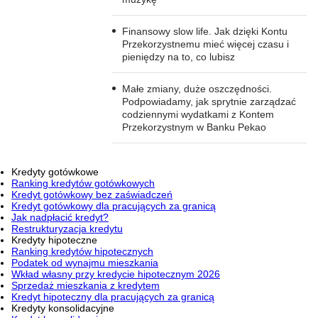
Finansowy slow life. Jak dzięki Kontu
Przekorzystnemu mieć więcej czasu i
pieniędzy na to, co lubisz
Małe zmiany, duże oszczędności.
Podpowiadamy, jak sprytnie zarządzać
codziennymi wydatkami z Kontem
Przekorzystnym w Banku Pekao
Kredyty gotówkowe
Ranking kredytów gotówkowych
Kredyt gotówkowy bez zaświadczeń
Kredyt gotówkowy dla pracujących za granicą
Jak nadpłacić kredyt?
Restrukturyzacja kredytu
Kredyty hipoteczne
Ranking kredytów hipotecznych
Podatek od wynajmu mieszkania
Wkład własny przy kredycie hipotecznym 2026
Sprzedaż mieszkania z kredytem
Kredyt hipoteczny dla pracujących za granicą
Kredyty konsolidacyjne