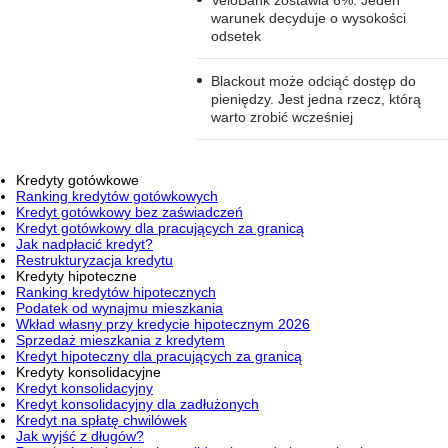
warunek decyduje o wysokości
odsetek
Blackout może odciąć dostęp do
pieniędzy. Jest jedna rzecz, którą
warto zrobić wcześniej
Kredyty gotówkowe
Ranking kredytów gotówkowych
Kredyt gotówkowy bez zaświadczeń
Kredyt gotówkowy dla pracujących za granicą
Jak nadpłacić kredyt?
Restrukturyzacja kredytu
Kredyty hipoteczne
Ranking kredytów hipotecznych
Podatek od wynajmu mieszkania
Wkład własny przy kredycie hipotecznym 2026
Sprzedaż mieszkania z kredytem
Kredyt hipoteczny dla pracujących za granicą
Kredyty konsolidacyjne
Kredyt konsolidacyjny
Kredyt konsolidacyjny dla zadłużonych
Kredyt na spłatę chwilówek
Jak wyjść z długów?