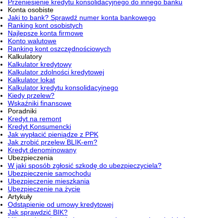
Przeniesienie kredytu konsolidacyjnego do innego banku
Konta osobiste
Jaki to bank? Sprawdź numer konta bankowego
Ranking kont osobistych
Najlepsze konta firmowe
Konto walutowe
Ranking kont oszczędnościowych
Kalkulatory
Kalkulator kredytowy
Kalkulator zdolności kredytowej
Kalkulator lokat
Kalkulator kredytu konsolidacyjnego
Kiedy przelew?
Wskaźniki finansowe
Poradniki
Kredyt na remont
Kredyt Konsumencki
Jak wypłacić pieniądze z PPK
Jak zrobić przelew BLIK-em?
Kredyt denominowany
Ubezpieczenia
W jaki sposób zgłosić szkodę do ubezpieczyciela?
Ubezpieczenie samochodu
Ubezpieczenie mieszkania
Ubezpieczenie na życie
Artykuły
Odstąpienie od umowy kredytowej
Jak sprawdzić BIK?