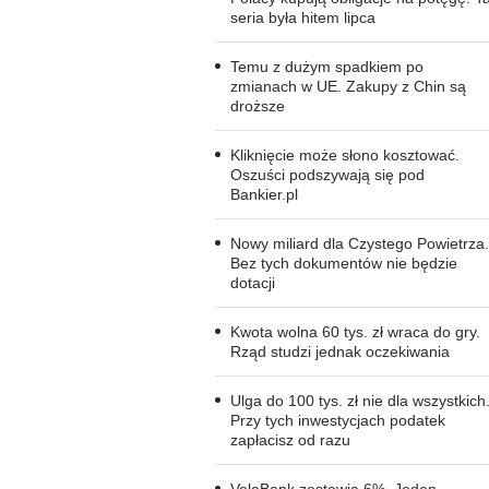
seria była hitem lipca
Temu z dużym spadkiem po
zmianach w UE. Zakupy z Chin są
droższe
Kliknięcie może słono kosztować.
Oszuści podszywają się pod
Bankier.pl
Nowy miliard dla Czystego Powietrza.
Bez tych dokumentów nie będzie
dotacji
Kwota wolna 60 tys. zł wraca do gry.
Rząd studzi jednak oczekiwania
Ulga do 100 tys. zł nie dla wszystkich
Przy tych inwestycjach podatek
zapłacisz od razu
VeloBank zostawia 6%. Jeden