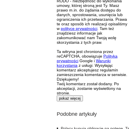
RODO - niezbędność do wykonania
umowy, której stroną jest Ty. Masz
prawo m.in. do żądania dostępu do
danych, sprostowania, usunięcia lub
ograniczenia ich przetwarzania. Prawa
te oraz sposób ich realizacji opisaliśmy
w
polityce prywatności
. Tam też
znajdziesz informacje jak
zakomunikować nam Twoją wolę
skorzystania z tych praw.
Ta witryna jest chroniona przez
reCAPTCHA, obowiązuje
Polityka
prywatności
Google i
Warunki
korzystania
z usługi. Wysyłając
komentarz akceptujesz regulamin
zamieszczenia komentarza w serwisie.
Dziękujemy!
Twój komentarz został dodany. Po
akceptacji, zostanie wyświetlony na
stronie.
pokaż więcej
Podobne artykuły
Polacy kupują obligacje na potęgę. T