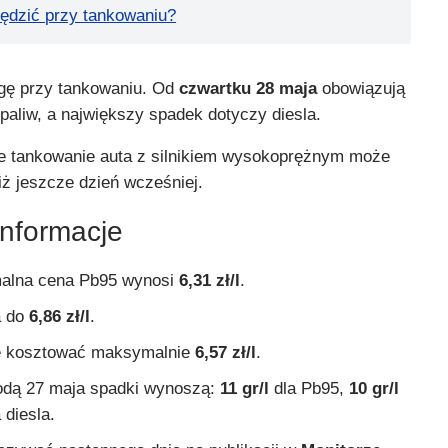
ędzić przy tankowaniu?
gę przy tankowaniu. Od
czwartku 28 maja
obowiązują
aliw, a największy spadek dotyczy diesla.
że tankowanie auta z silnikiem wysokoprężnym może
iż jeszcze dzień wcześniej.
informacje
lna cena Pb95 wynosi
6,31 zł/l
.
a do
6,86 zł/l
.
e kosztować maksymalnie
6,57 zł/l
.
odą 27 maja spadki wynoszą:
11 gr/l
dla Pb95,
10 gr/l
 diesla.