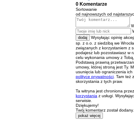
0 Komentarze
Sortowanie
od najnowszych
od najstarszy
W
Wysyłając opinię akce
dodaj
sp. z o.o. z siedzibą we Wroc
związanych z korzystaniem z s
podajesz lub pozostawiasz w r
celu wykonania umowy z Tobą, 
Podstawą prawną przetwarzania
umowy, której stroną jest Ty.
usunięcia lub ograniczenia ich
polityce prywatności
. Tam też 
skorzystania z tych praw.
Ta witryna jest chroniona pr
korzystania
z usługi. Wysyłają
serwisie.
Dziękujemy!
Twój komentarz został dodany. 
pokaż więcej