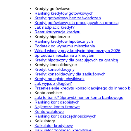
Kredyty gotówkowe
Ranking kredytów gotówkowych
Kredyt gotówkowy bez zaświadczeń
Kredyt gotówkowy dla pracujących za granicą
Jak nadpłacić kredyt?
Restrukturyzacja kredytu
Kredyty hipoteczne
Ranking kredytów hipotecznych
Podatek od wynajmu mieszkania
Wkład własny przy kredycie hipotecznym 2026
Sprzedaż mieszkania z kredytem
Kredyt hipoteczny dla pracujących za granicą
Kredyty konsolidacyjne
Kredyt konsolidacyjny
Kredyt konsolidacyjny dla zadłużonych
Kredyt na spłatę chwilówek
Jak wyjść z długów?
Przeniesienie kredytu konsolidacyjnego do innego 
Konta osobiste
Jaki to bank? Sprawdź numer konta bankowego
Ranking kont osobistych
Najlepsze konta firmowe
Konto walutowe
Ranking kont oszczędnościowych
Kalkulatory
Kalkulator kredytowy
Kalkulator zdolności kredytowej