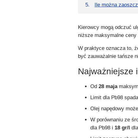
Ile można zaoszcz
Kierowcy mogą odczuć ul
niższe maksymalne ceny p
W praktyce oznacza to, 
być zauważalnie tańsze n
Najważniejsze 
Od
28 maja
maksyma
Limit dla Pb98 spad
Olej napędowy moż
W porównaniu ze śr
dla Pb98 i
18 gr/l
dla