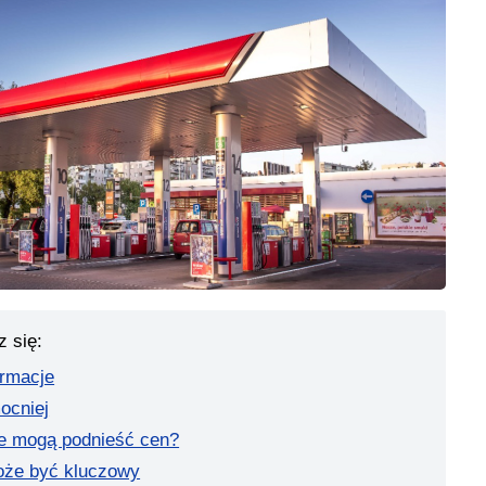
z się:
ormacje
mocniej
ie mogą podnieść cen?
oże być kluczowy