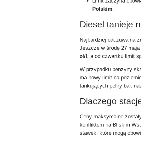
Limit zaczyna obowi
Polskim
.
Diesel tanieje 
Najbardziej odczuwalna z
Jeszcze w środę 27 maja
zł/l
, a od czwartku limit s
W przypadku benzyny skal
ma nowy limit na poziomi
tankujących pełny bak na
Dlaczego stacj
Ceny maksymalne zostały
konfliktem na Bliskim W
stawek, które mogą obowi