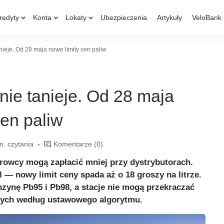
redyty
Konta
Lokaty
Ubezpieczenia
Artykuły
VeloBank
nieje. Od 28 maja nowe limity cen paliw
nie tanieje. Od 28 maja
cen paliw
n. czytania
Komentarze
(0)
rowcy mogą zapłacić mniej przy dystrybutorach.
l — nowy limit ceny spada aż o 18 groszy na litrze.
zynę Pb95 i Pb98, a stacje nie mogą przekraczać
nych według ustawowego algorytmu.