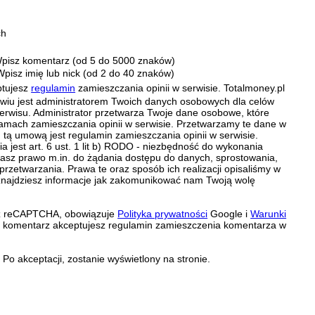
ch
pisz komentarz (od 5 do 5000 znaków)
Wpisz imię lub nick (od 2 do 40 znaków)
ptujesz
regulamin
zamieszczania opinii w serwisie. Totalmoney.pl
ławiu jest administratorem Twoich danych osobowych dla celów
erwisu. Administrator przetwarza Twoje dane osobowe, które
amach zamieszczania opinii w serwisie. Przetwarzamy te dane w
tą umową jest regulamin zamieszczania opinii w serwisie.
 jest art. 6 ust. 1 lit b) RODO - niezbędność do wykonania
 Masz prawo m.in. do żądania dostępu do danych, sprostowania,
 przetwarzania. Prawa te oraz sposób ich realizacji opisaliśmy w
znajdziesz informacje jak zakomunikować nam Twoją wolę
zez reCAPTCHA, obowiązuje
Polityka prywatności
Google i
Warunki
c komentarz akceptujesz regulamin zamieszczenia komentarza w
Po akceptacji, zostanie wyświetlony na stronie.