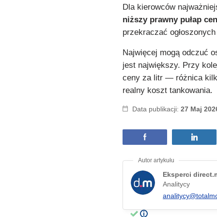
Dla kierowców najważniej
niższy prawny pułap ce
przekraczać ogłoszonych l
Najwięcej mogą odczuć os
jest największy. Przy kol
ceny za litr — różnica ki
realny koszt tankowania.
Data publikacji:
27 Maj 202
Eksperci direct
Analitycy
analitycy@totalm