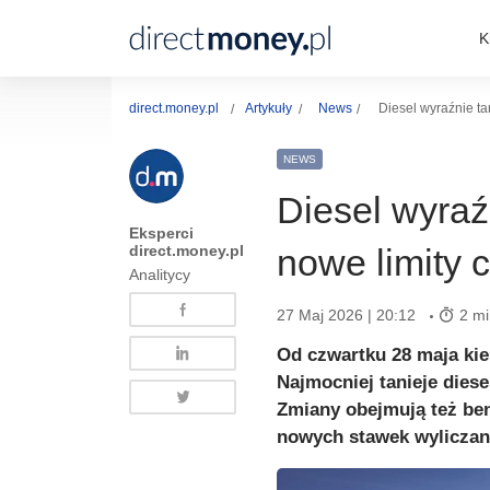
K
direct.money.pl
Artykuły
News
Diesel wyraźnie ta
NEWS
Diesel wyraź
Eksperci
direct.money.pl
nowe limity 
Analitycy
27 Maj 2026 | 20:12
2 mi
Od czwartku 28 maja kie
Najmocniej tanieje diese
Zmiany obejmują też ben
nowych stawek wylicza