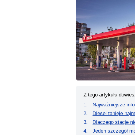
Z tego artykułu dowies
Najważniejsze inf
Diesel tanieje naj
Dlaczego stacje n
Jeden szczegół m