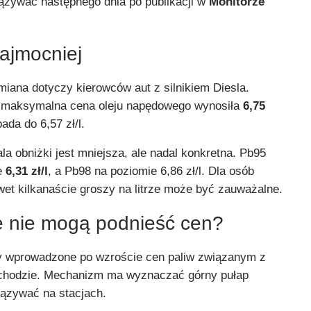
ązywać następnego dnia po publikacji w
Monitorze
najmocniej
miana dotyczy kierowców aut z silnikiem Diesla.
 maksymalna cena oleju napędowego wynosiła
6,75
pada do 6,57 zł/l.
a obniżki jest mniejsza, ale nadal konkretna. Pb95
e
6,31 zł/l
, a Pb98 na poziomie 6,86 zł/l. Dla osób
wet kilkanaście groszy na litrze może być zauważalne.
e nie mogą podnieść cen?
 wprowadzone po wzroście cen paliw związanym z
schodzie. Mechanizm ma wyznaczać górny pułap
ązywać na stacjach.