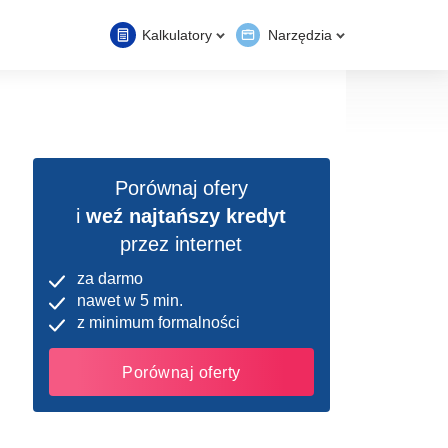
Kalkulatory
Narzędzia
Porównaj ofery
i
weź najtańszy kredyt
przez internet
za darmo
nawet w 5 min.
z minimum formalności
Porównaj oferty