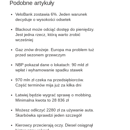
Podobne artykuły
VeloBank zostawia 6%. Jeden warunek
decyduje o wysokości odsetek
Blackout może odciąć dostęp do pieniędzy.
Jest jedna rzecz, którą warto zrobić
wcześniej
Gaz znów drożeje. Europa ma problem tuż
przed sezonem grzewczym
NBP pokazał dane o lokatach: 90 mld zł
wpłat i wyhamowanie spadku stawek
970 mln zł czeka na przedsiębiorców.
Część terminów mija już za kilka dni
Łatwiej będzie wygrać sprawę o mobbing.
Minimalna kwota to 28 836 zł
Możesz odliczyć 2280 zł za używanie auta.
Skarbówka sprawdzi jeden szczegół
Kierowcy przecierają oczy. Diesel osiągnął