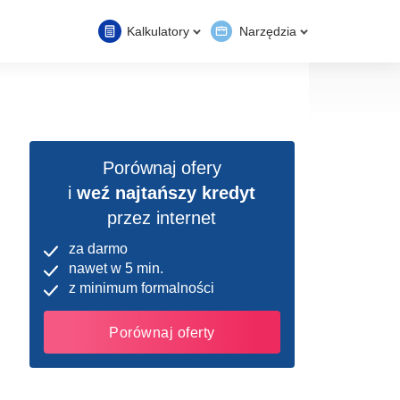
Kalkulatory
Narzędzia
Porównaj ofery
i
weź najtańszy kredyt
przez internet
za darmo
nawet w 5 min.
z minimum formalności
Porównaj oferty