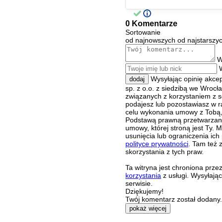
0 Komentarze
Sortowanie
od najnowszych
od najstarszy
W
Wysyłając opinię akce
dodaj
sp. z o.o. z siedzibą we Wroc
związanych z korzystaniem z s
podajesz lub pozostawiasz w r
celu wykonania umowy z Tobą, 
Podstawą prawną przetwarzania
umowy, której stroną jest Ty.
usunięcia lub ograniczenia ich
polityce prywatności
. Tam też 
skorzystania z tych praw.
Ta witryna jest chroniona pr
korzystania
z usługi. Wysyłają
serwisie.
Dziękujemy!
Twój komentarz został dodany. 
pokaż więcej