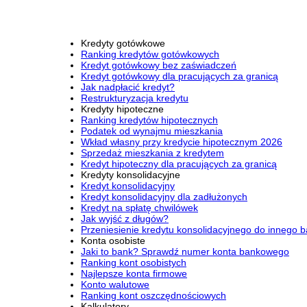
Kredyty gotówkowe
Ranking kredytów gotówkowych
Kredyt gotówkowy bez zaświadczeń
Kredyt gotówkowy dla pracujących za granicą
Jak nadpłacić kredyt?
Restrukturyzacja kredytu
Kredyty hipoteczne
Ranking kredytów hipotecznych
Podatek od wynajmu mieszkania
Wkład własny przy kredycie hipotecznym 2026
Sprzedaż mieszkania z kredytem
Kredyt hipoteczny dla pracujących za granicą
Kredyty konsolidacyjne
Kredyt konsolidacyjny
Kredyt konsolidacyjny dla zadłużonych
Kredyt na spłatę chwilówek
Jak wyjść z długów?
Przeniesienie kredytu konsolidacyjnego do innego 
Konta osobiste
Jaki to bank? Sprawdź numer konta bankowego
Ranking kont osobistych
Najlepsze konta firmowe
Konto walutowe
Ranking kont oszczędnościowych
Kalkulatory