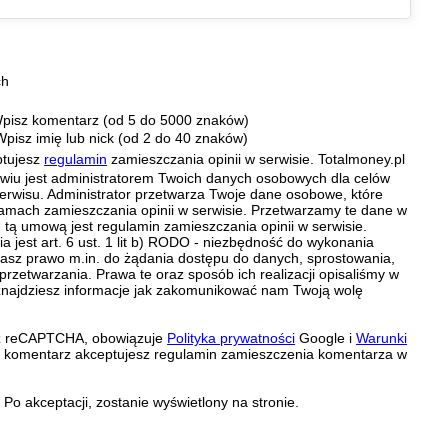
ch
pisz komentarz (od 5 do 5000 znaków)
Wpisz imię lub nick (od 2 do 40 znaków)
ptujesz
regulamin
zamieszczania opinii w serwisie. Totalmoney.pl
ławiu jest administratorem Twoich danych osobowych dla celów
erwisu. Administrator przetwarza Twoje dane osobowe, które
amach zamieszczania opinii w serwisie. Przetwarzamy te dane w
tą umową jest regulamin zamieszczania opinii w serwisie.
 jest art. 6 ust. 1 lit b) RODO - niezbędność do wykonania
 Masz prawo m.in. do żądania dostępu do danych, sprostowania,
 przetwarzania. Prawa te oraz sposób ich realizacji opisaliśmy w
znajdziesz informacje jak zakomunikować nam Twoją wolę
zez reCAPTCHA, obowiązuje
Polityka prywatności
Google i
Warunki
c komentarz akceptujesz regulamin zamieszczenia komentarza w
Po akceptacji, zostanie wyświetlony na stronie.