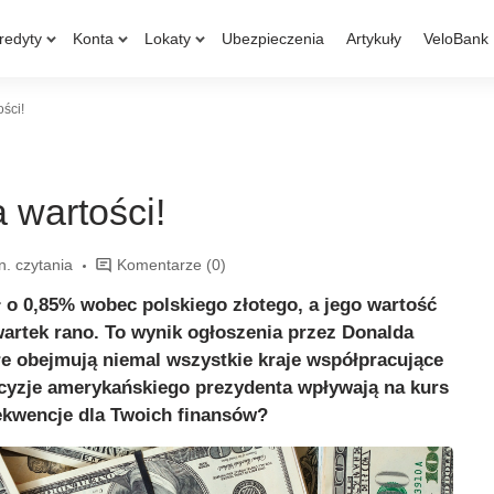
redyty
Konta
Lokaty
Ubezpieczenia
Artykuły
VeloBank
ości!
a wartości!
n. czytania
Komentarze
(0)
 o 0,85% wobec polskiego złotego, a jego wartość
artek rano. To wynik ogłoszenia przez Donalda
e obejmują niemal wszystkie kraje współpracujące
cyzje amerykańskiego prezydenta wpływają na kurs
sekwencje dla Twoich finansów?