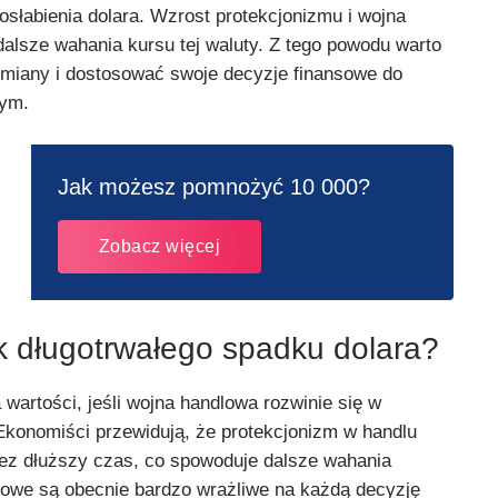
słabienia dolara. Wzrost protekcjonizmu i wojna
lsze wahania kursu tej waluty. Z tego powodu warto
miany i dostosować swoje decyzje finansowe do
wym.
Jak możesz pomnożyć 10 000?
Zobacz więcej
k długotrwałego spadku dolara?
 wartości, jeśli wojna handlowa rozwinie się w
Ekonomiści przewidują, że protekcjonizm w handlu
ez dłuższy czas, co spowoduje dalsze wahania
towe są obecnie bardzo wrażliwe na każdą decyzję