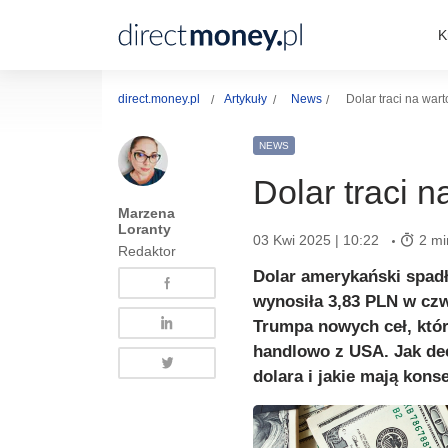
K
direct.money.pl
Artykuły
News
Dolar traci na wart
NEWS
Dolar traci n
Marzena
Loranty
03 Kwi 2025 | 10:22
2 mi
Redaktor
Dolar amerykański spadł
wynosiła 3,83 PLN w czw
Trumpa nowych ceł, któr
handlowo z USA. Jak de
dolara i jakie mają kon