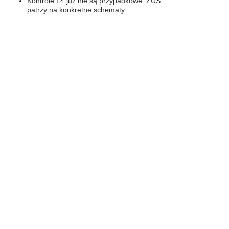
Kontrole L4 już nie są przypadkowe. ZUS
patrzy na konkretne schematy