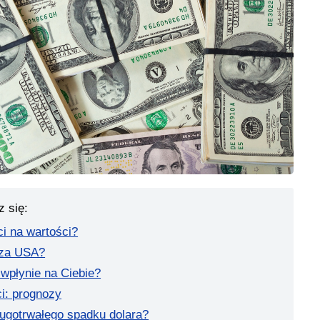
z się:
ci na wartości?
dza USA?
 wpłynie na Ciebie?
ci: prognozy
ługotrwałego spadku dolara?