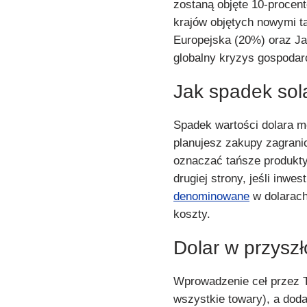
zostaną objęte 10-proce
krajów objętych nowymi ta
Europejska (20%) oraz Ja
globalny kryzys gospodar
Jak spadek sol
Spadek wartości dolara m
planujesz zakupy zagrani
oznaczać tańsze produkty
drugiej strony, jeśli inw
denominowane
w dolarach
koszty.
Dolar w przyszł
Wprowadzenie ceł przez T
wszystkie towary), a dod