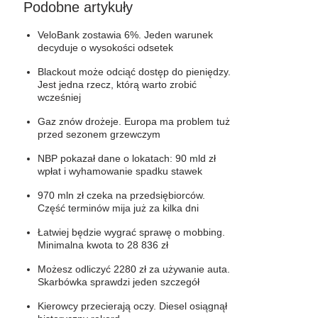
Podobne artykuły
VeloBank zostawia 6%. Jeden warunek
decyduje o wysokości odsetek
Blackout może odciąć dostęp do pieniędzy.
Jest jedna rzecz, którą warto zrobić
wcześniej
Gaz znów drożeje. Europa ma problem tuż
przed sezonem grzewczym
NBP pokazał dane o lokatach: 90 mld zł
wpłat i wyhamowanie spadku stawek
970 mln zł czeka na przedsiębiorców.
Część terminów mija już za kilka dni
Łatwiej będzie wygrać sprawę o mobbing.
Minimalna kwota to 28 836 zł
Możesz odliczyć 2280 zł za używanie auta.
Skarbówka sprawdzi jeden szczegół
Kierowcy przecierają oczy. Diesel osiągnął