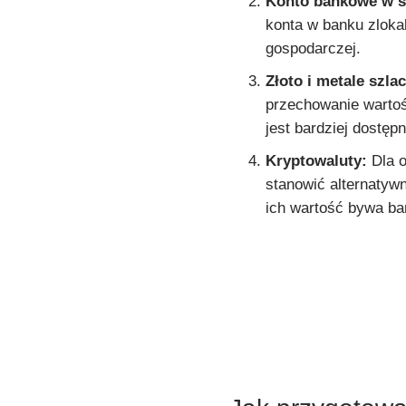
Konto bankowe w st
konta w banku zlokal
gospodarczej.
Złoto i metale szla
przechowanie wartoś
jest bardziej dostęp
Kryptowaluty:
Dla o
stanowić alternatyw
ich wartość bywa ba