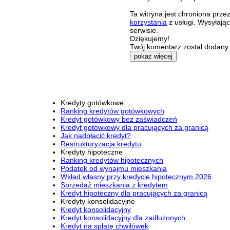
Ta witryna jest chroniona pr
korzystania
z usługi. Wysyłają
serwisie.
Dziękujemy!
Twój komentarz został dodany. 
pokaż więcej
Kredyty gotówkowe
Ranking kredytów gotówkowych
Kredyt gotówkowy bez zaświadczeń
Kredyt gotówkowy dla pracujących za granicą
Jak nadpłacić kredyt?
Restrukturyzacja kredytu
Kredyty hipoteczne
Ranking kredytów hipotecznych
Podatek od wynajmu mieszkania
Wkład własny przy kredycie hipotecznym 2026
Sprzedaż mieszkania z kredytem
Kredyt hipoteczny dla pracujących za granicą
Kredyty konsolidacyjne
Kredyt konsolidacyjny
Kredyt konsolidacyjny dla zadłużonych
Kredyt na spłatę chwilówek