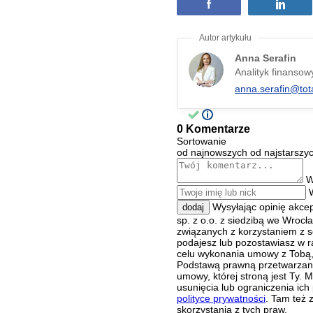
Anna Serafin
Analityk finansow
anna.serafin@tot
0 Komentarze
Sortowanie
od najnowszych
od najstarszy
W
Wysyłając opinię akce
dodaj
sp. z o.o. z siedzibą we Wroc
związanych z korzystaniem z s
podajesz lub pozostawiasz w r
celu wykonania umowy z Tobą, 
Podstawą prawną przetwarzania
umowy, której stroną jest Ty.
usunięcia lub ograniczenia ich
polityce prywatności
. Tam też 
skorzystania z tych praw.