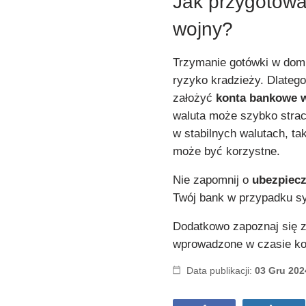
Jak przygotowa
wojny?
Trzymanie gotówki w domu 
ryzyko kradzieży. Dlateg
założyć
konta bankowe w
waluta może szybko strac
w stabilnych walutach, ta
może być korzystne.
Nie zapomnij o
ubezpiec
Twój bank w przypadku sy
Dodatkowo zapoznaj się 
wprowadzone w czasie konf
Data publikacji:
03 Gru 202