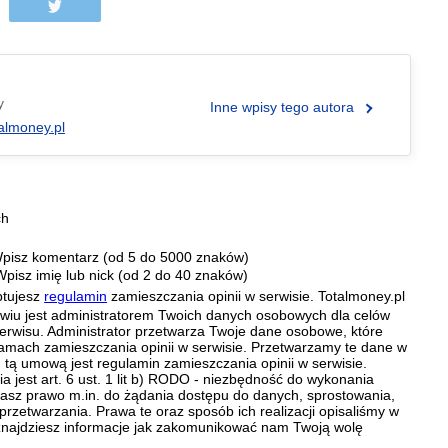
y
Inne wpisy tego autora
almoney.pl
ch
pisz komentarz (od 5 do 5000 znaków)
Wpisz imię lub nick (od 2 do 40 znaków)
ptujesz
regulamin
zamieszczania opinii w serwisie. Totalmoney.pl
ławiu jest administratorem Twoich danych osobowych dla celów
erwisu. Administrator przetwarza Twoje dane osobowe, które
amach zamieszczania opinii w serwisie. Przetwarzamy te dane w
tą umową jest regulamin zamieszczania opinii w serwisie.
 jest art. 6 ust. 1 lit b) RODO - niezbędność do wykonania
 Masz prawo m.in. do żądania dostępu do danych, sprostowania,
 przetwarzania. Prawa te oraz sposób ich realizacji opisaliśmy w
znajdziesz informacje jak zakomunikować nam Twoją wolę