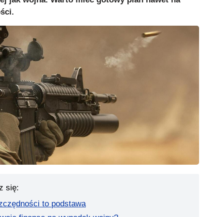
ści.
z się:
zczędności to podstawa