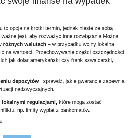
ć swoje finanse na wypadek
to opcja na krótki termin, jednak niesie ze sobą
o ważne jest, aby rozważyć inne rozwiązania Można
 różnych walutach –
w przypadku wojny lokalna
ić na wartości. Przechowywanie części oszczędności
kich jak dolar amerykański czy frank szwajcarski,
zeniu depozytów
i sprawdź, jakie gwarancje zapewnia
tuacji nadzwyczajnych.
z
lokalnymi regulacjami,
które mogą zostać
liktu, np. limity wypłat z bankomatów.
4