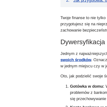
Jak przygotować s
Twoje finanse to nie tylko 
przygotujesz się na niep
zachowanie bezpieczeństw
Dywersyfikacja
Jednym z najważniejszych
swoich środków
.
Oznacza
w jednym miejscu czy w j
Oto, jak podzielić swoje ś
Gotówka w domu:
W
problemów z bankom
się przechowywanie j