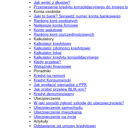
Jak wyjść z długów?
Przeniesienie kredytu konsolidacyjnego do innego 
Konta osobiste
Jaki to bank? Sprawdź numer konta bankowego
Ranking kont osobistych
Najlepsze konta firmowe
Konto walutowe
Ranking kont oszczędnościowych
Kalkulatory
Kalkulator kredytowy
Kalkulator zdolności kredytowej
Kalkulator lokat
Kalkulator kredytu konsolidacyjnego
Kiedy przelew?
Wskaźniki finansowe
Poradniki
Kredyt na remont
Kredyt Konsumencki
Jak wypłacić pieniądze z PPK
Jak zrobić przelew BLIK-em?
Kredyt denominowany
Ubezpieczenia
W jaki sposób zgłosić szkodę do ubezpieczyciela?
Ubezpieczenie samochodu
Ubezpieczenie mieszkania
Ubezpieczenie na życie
Artykuły
Odstąpienie od umowy kredytowej