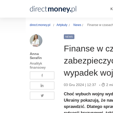
K
direct.money.pl
Artykuły
News
Finanse w czasach
NEWS
Finanse w cz
Anna
Serafin
zabezpieczy
Analityk
finansowy
wypadek wo
03 Gru 2024 | 12:37
2 mi
Choć wybuch wojny wyda
Ukrainy pokazują, że na
sprawdzić. Dlatego spra
sytuacji kryzysowej, tak