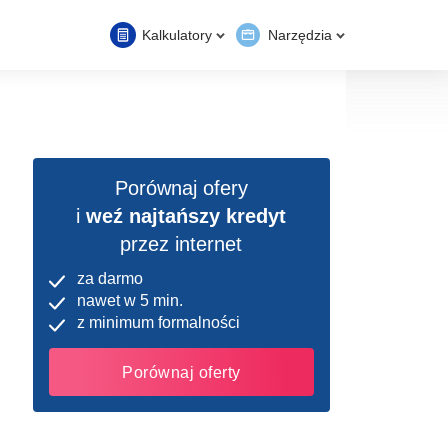
Kalkulatory
Narzędzia
Porównaj ofery
i
weź najtańszy kredyt
przez internet
za darmo
nawet w 5 min.
z minimum formalności
Porównaj oferty