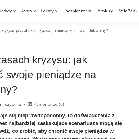
redyty
Konta
Lokaty
Ubezpieczenia
Artykuły
VeloBank
 kryzysu: jak zabezpieczyć swoje pieniądze na wypadek wojny?
asach kryzysu: jak
ć swoje pieniądze na
jny?
n. czytania
Komentarze
(0)
je się nieprawdopodobny, to doświadczenia z
wet najbardziej zaskakujące scenariusze mogą się
wdź, co zrobić, aby chronić swoje pieniądze w
iej jak wojna. Warto mieć gotowy plan nawet na