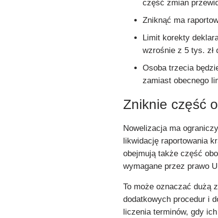
część zmian przewid
Zniknąć ma raporto
Limit korekty dekla
wzrośnie z 5 tys. zł
Osoba trzecia będzi
zamiast obecnego lim
Zniknie część 
Nowelizacja ma ogranicz
likwidację raportowania
obejmują także część ob
wymagane przez prawo Uni
To może oznaczać dużą zm
dodatkowych procedur i 
liczenia terminów, gdy ic