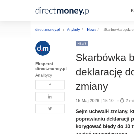
K
direct.money.pl
Artykuły
News
Skarbówka będzie m
NEWS
Skarbówka b
Eksperci
direct.money.pl
deklarację do
Analitycy
zmiany
15 Maj 2026 | 15:10
2 mi
Sejm uchwalił zmiany, k
poprawianiu deklaracji 
korygować błędy do 10 t
zostać przyspieszona.