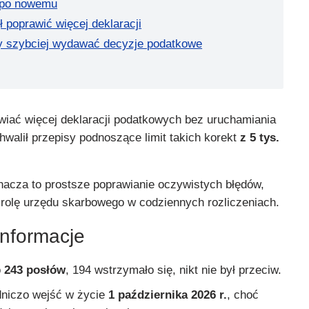
i po nowemu
 poprawić więcej deklaracji
y szybciej wydawać decyzje podatkowe
wiać więcej deklaracji podatkowych bez uruchamiania
hwalił przepisy podnoszące limit takich korekt
z 5 tys.
nacza to prostsze poprawianie oczywistych błędów,
 rolę urzędu skarbowego w codziennych rozliczeniach.
informacje
o
243 posłów
, 194 wstrzymało się, nikt nie był przeciw.
dniczo wejść w życie
1 października 2026 r.
, choć