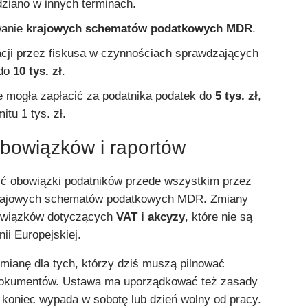
ziano w innych terminach.
wanie
krajowych schematów podatkowych MDR
.
racji przez fiskusa w czynnościach sprawdzających
 do
10 tys. zł
.
e mogła zapłacić za podatnika podatek do
5 tys. zł
,
itu 1 tys. zł.
obowiązków i raportów
yć obowiązki podatników przede wszystkim przez
 krajowych schematów podatkowych MDR. Zmiany
owiązków dotyczących
VAT i akcyzy
, które nie są
i Europejskiej.
ianę dla tych, którzy dziś muszą pilnować
dokumentów. Ustawa ma uporządkować też zasady
h koniec wypada w sobotę lub dzień wolny od pracy.