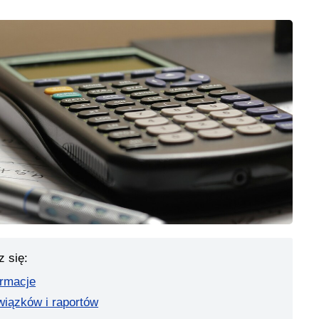
z się:
ormacje
wiązków i raportów