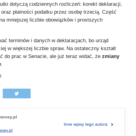
utki dotyczą codziennych rozliczeń: korekt deklaracji,
 oraz płatności podatku przez osobę trzecią. Część
a mniejszej liczbie obowiązków i prostszych
wać terminów i danych w deklaracjach, bo urząd
iej w większej liczbie spraw. Na ostateczny kształt
ć do prac w Senacie, ale już teraz widać, że
zmiany
w
.
6
.money.pl
Inne wpisy tego autora
oney.pl