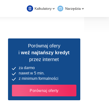
Kalkulatory
Narzędzia
Porównaj ofery
i
weź najtańszy kredyt
przez internet
za darmo
nawet w 5 min.
z minimum formalności
Porównaj oferty