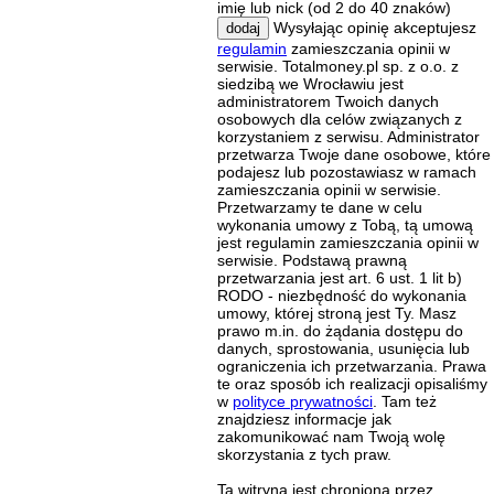
imię lub nick (od 2 do 40 znaków)
Wysyłając opinię akceptujesz
dodaj
regulamin
zamieszczania opinii w
serwisie. Totalmoney.pl sp. z o.o. z
siedzibą we Wrocławiu jest
administratorem Twoich danych
osobowych dla celów związanych z
korzystaniem z serwisu. Administrator
przetwarza Twoje dane osobowe, które
podajesz lub pozostawiasz w ramach
zamieszczania opinii w serwisie.
Przetwarzamy te dane w celu
wykonania umowy z Tobą, tą umową
jest regulamin zamieszczania opinii w
serwisie. Podstawą prawną
przetwarzania jest art. 6 ust. 1 lit b)
RODO - niezbędność do wykonania
umowy, której stroną jest Ty. Masz
prawo m.in. do żądania dostępu do
danych, sprostowania, usunięcia lub
ograniczenia ich przetwarzania. Prawa
te oraz sposób ich realizacji opisaliśmy
w
polityce prywatności
. Tam też
znajdziesz informacje jak
zakomunikować nam Twoją wolę
skorzystania z tych praw.
Ta witryna jest chroniona przez