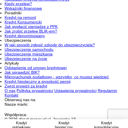
Kiedy przelew?
Wskaźniki finansowe
Poradniki
Kredyt na remont
Kredyt Konsumencki
Jak wypłacić pieniądze z PPK
Jak zrobić przelew BLIK-em?
Kredyt denominowany
Ubezpieczenia
W jaki sposób zgłosić szkodę do ubezpieczyciela?
Ubezpieczenie samochodu
Ubezpieczenie mieszkania
Ubezpieczenie na życie
Artykuły
Odstąpienie od umowy kredytowej
Jak sprawdzić BIK?
Mikrorachunek podatkowy - wszystko, co musisz wiedzieć
Kredyt hipoteczny a wysokość pensji
Zwrot prowizji za kredyt
O nas
Polityka prywatności
Ustawienia prywatności
Regulamin
Kontakt
Obserwuj nas na:
Nasze marki:
Współpraca:
© 2026 direct.money.pl ul. Jaworska 13,
Kredyt
Kredyt
Kredyt
53-612 Wrocław NIP 897-16-52-608
Jesteśmy częścią WP
gotówkowy
hipoteczny
konsolidacyjny