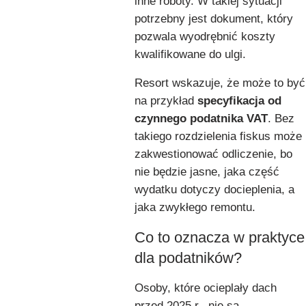
inne roboty. W takiej sytuacji
potrzebny jest dokument, który
pozwala wyodrębnić koszty
kwalifikowane do ulgi.
Resort wskazuje, że może to być
na przykład
specyfikacja od
czynnego podatnika VAT
. Bez
takiego rozdzielenia fiskus może
zakwestionować odliczenie, bo
nie będzie jasne, jaka część
wydatku dotyczy docieplenia, a
jaka zwykłego remontu.
Co to oznacza w praktyce
dla podatników?
Osoby, które ocieplały dach
przed 2025 r., nie są