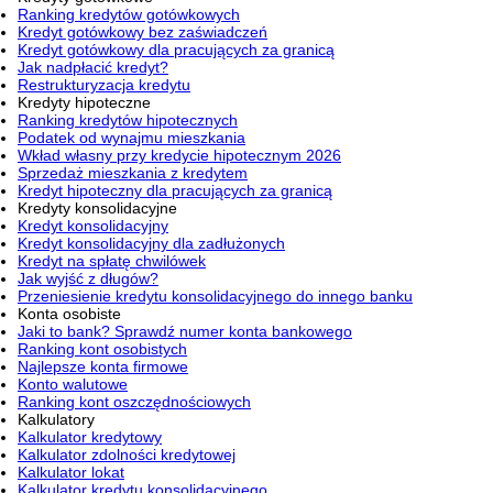
Ranking kredytów gotówkowych
Kredyt gotówkowy bez zaświadczeń
Kredyt gotówkowy dla pracujących za granicą
Jak nadpłacić kredyt?
Restrukturyzacja kredytu
Kredyty hipoteczne
Ranking kredytów hipotecznych
Podatek od wynajmu mieszkania
Wkład własny przy kredycie hipotecznym 2026
Sprzedaż mieszkania z kredytem
Kredyt hipoteczny dla pracujących za granicą
Kredyty konsolidacyjne
Kredyt konsolidacyjny
Kredyt konsolidacyjny dla zadłużonych
Kredyt na spłatę chwilówek
Jak wyjść z długów?
Przeniesienie kredytu konsolidacyjnego do innego banku
Konta osobiste
Jaki to bank? Sprawdź numer konta bankowego
Ranking kont osobistych
Najlepsze konta firmowe
Konto walutowe
Ranking kont oszczędnościowych
Kalkulatory
Kalkulator kredytowy
Kalkulator zdolności kredytowej
Kalkulator lokat
Kalkulator kredytu konsolidacyjnego