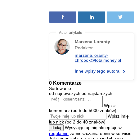
Marzena Loranty
Redaktor
marzena.loranty-
chrobok@totalmoney.pl
Inne wpisy tego autora
0 Komentarze
Sortowanie
od najnowszych
od najstarszych
Wpisz
komentarz (od 5 do 5000 znaków)
Wpisz imię
lub nick (od 2 do 40 znaków)
Wysyłając opinię akceptujesz
dodaj
regulamin
zamieszczania opinii w serwisie.
Totalmoney.pl sp. z o.o. z siedzibą we