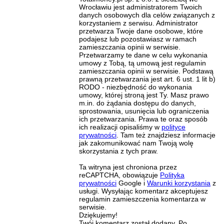
Wrocławiu jest administratorem Twoich
danych osobowych dla celów związanych z
korzystaniem z serwisu. Administrator
przetwarza Twoje dane osobowe, które
podajesz lub pozostawiasz w ramach
zamieszczania opinii w serwisie.
Przetwarzamy te dane w celu wykonania
umowy z Tobą, tą umową jest regulamin
zamieszczania opinii w serwisie. Podstawą
prawną przetwarzania jest art. 6 ust. 1 lit b)
RODO - niezbędność do wykonania
umowy, której stroną jest Ty. Masz prawo
m.in. do żądania dostępu do danych,
sprostowania, usunięcia lub ograniczenia
ich przetwarzania. Prawa te oraz sposób
ich realizacji opisaliśmy w
polityce
prywatności
. Tam też znajdziesz informacje
jak zakomunikować nam Twoją wolę
skorzystania z tych praw.
Ta witryna jest chroniona przez
reCAPTCHA, obowiązuje
Polityka
prywatności
Google i
Warunki korzystania
z
usługi. Wysyłając komentarz akceptujesz
regulamin zamieszczenia komentarza w
serwisie.
Dziękujemy!
Twój komentarz został dodany. Po