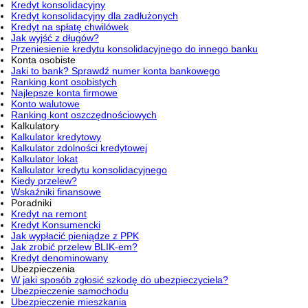
Kredyt konsolidacyjny
Kredyt konsolidacyjny dla zadłużonych
Kredyt na spłatę chwilówek
Jak wyjść z długów?
Przeniesienie kredytu konsolidacyjnego do innego banku
Konta osobiste
Jaki to bank? Sprawdź numer konta bankowego
Ranking kont osobistych
Najlepsze konta firmowe
Konto walutowe
Ranking kont oszczędnościowych
Kalkulatory
Kalkulator kredytowy
Kalkulator zdolności kredytowej
Kalkulator lokat
Kalkulator kredytu konsolidacyjnego
Kiedy przelew?
Wskaźniki finansowe
Poradniki
Kredyt na remont
Kredyt Konsumencki
Jak wypłacić pieniądze z PPK
Jak zrobić przelew BLIK-em?
Kredyt denominowany
Ubezpieczenia
W jaki sposób zgłosić szkodę do ubezpieczyciela?
Ubezpieczenie samochodu
Ubezpieczenie mieszkania