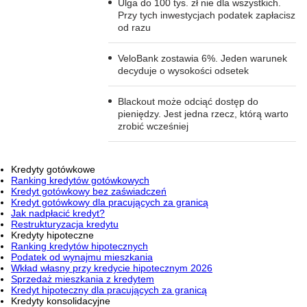
Ulga do 100 tys. zł nie dla wszystkich.
Przy tych inwestycjach podatek zapłacisz
od razu
VeloBank zostawia 6%. Jeden warunek
decyduje o wysokości odsetek
Blackout może odciąć dostęp do
pieniędzy. Jest jedna rzecz, którą warto
zrobić wcześniej
Kredyty gotówkowe
Ranking kredytów gotówkowych
Kredyt gotówkowy bez zaświadczeń
Kredyt gotówkowy dla pracujących za granicą
Jak nadpłacić kredyt?
Restrukturyzacja kredytu
Kredyty hipoteczne
Ranking kredytów hipotecznych
Podatek od wynajmu mieszkania
Wkład własny przy kredycie hipotecznym 2026
Sprzedaż mieszkania z kredytem
Kredyt hipoteczny dla pracujących za granicą
Kredyty konsolidacyjne