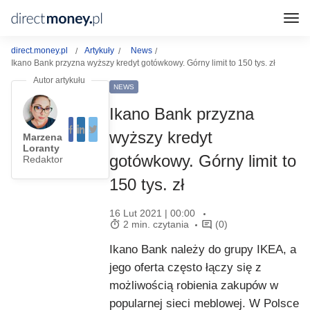
direct.money.pl
Artykuły
News
Ikano Bank przyzna wyższy kredyt gotówkowy. Górny limit to 150 tys. zł
NEWS
Ikano Bank przyzna
wyższy kredyt
Marzena
Loranty
gotówkowy. Górny limit to
Redaktor
150 tys. zł
16 Lut 2021 | 00:00
2 min. czytania
(0)
Ikano Bank należy do grupy IKEA, a
jego oferta często łączy się z
możliwością robienia zakupów w
popularnej sieci meblowej. W Polsce