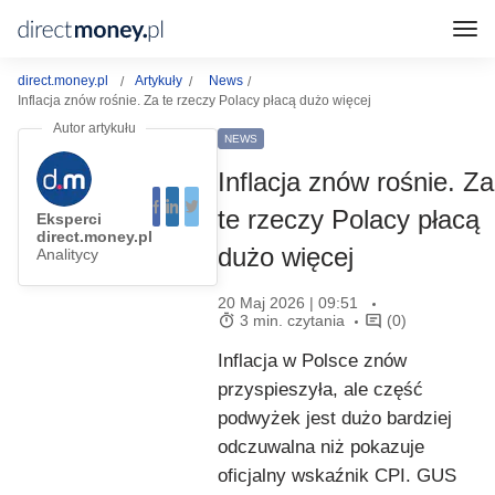
direct.money.pl
Artykuły
News
Inflacja znów rośnie. Za te rzeczy Polacy płacą dużo więcej
NEWS
Inflacja znów rośnie. Za
te rzeczy Polacy płacą
Eksperci
direct.money.pl
dużo więcej
Analitycy
20 Maj 2026 | 09:51
3 min. czytania
(0)
Inflacja w Polsce znów
przyspieszyła, ale część
podwyżek jest dużo bardziej
odczuwalna niż pokazuje
oficjalny wskaźnik CPI. GUS