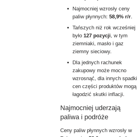
Najmocniej wzrosły ceny
paliw płynnych:
58,9% r/r
.
Tańszych niż rok wcześniej
było
127 pozycji
, w tym
ziemniaki, masło i gaz
ziemny sieciowy.
Dla jednych rachunek
zakupowy może mocno
wzrosnąć, dla innych spadk
cen części produktów mogą
łagodzić skutki inflacji.
Najmocniej uderzają
paliwa i podróże
Ceny paliw płynnych wzrosły w