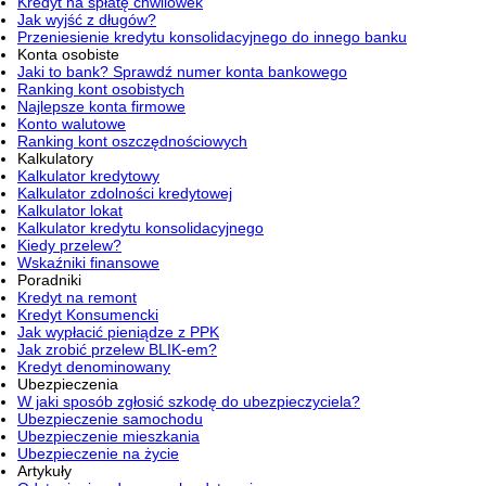
Kredyt na spłatę chwilówek
Jak wyjść z długów?
Przeniesienie kredytu konsolidacyjnego do innego banku
Konta osobiste
Jaki to bank? Sprawdź numer konta bankowego
Ranking kont osobistych
Najlepsze konta firmowe
Konto walutowe
Ranking kont oszczędnościowych
Kalkulatory
Kalkulator kredytowy
Kalkulator zdolności kredytowej
Kalkulator lokat
Kalkulator kredytu konsolidacyjnego
Kiedy przelew?
Wskaźniki finansowe
Poradniki
Kredyt na remont
Kredyt Konsumencki
Jak wypłacić pieniądze z PPK
Jak zrobić przelew BLIK-em?
Kredyt denominowany
Ubezpieczenia
W jaki sposób zgłosić szkodę do ubezpieczyciela?
Ubezpieczenie samochodu
Ubezpieczenie mieszkania
Ubezpieczenie na życie
Artykuły