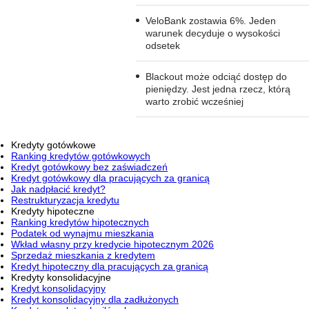
VeloBank zostawia 6%. Jeden
warunek decyduje o wysokości
odsetek
Blackout może odciąć dostęp do
pieniędzy. Jest jedna rzecz, którą
warto zrobić wcześniej
Kredyty gotówkowe
Ranking kredytów gotówkowych
Kredyt gotówkowy bez zaświadczeń
Kredyt gotówkowy dla pracujących za granicą
Jak nadpłacić kredyt?
Restrukturyzacja kredytu
Kredyty hipoteczne
Ranking kredytów hipotecznych
Podatek od wynajmu mieszkania
Wkład własny przy kredycie hipotecznym 2026
Sprzedaż mieszkania z kredytem
Kredyt hipoteczny dla pracujących za granicą
Kredyty konsolidacyjne
Kredyt konsolidacyjny
Kredyt konsolidacyjny dla zadłużonych