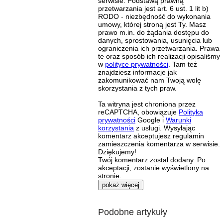
serwisie. Podstawą prawną
przetwarzania jest art. 6 ust. 1 lit b)
RODO - niezbędność do wykonania
umowy, której stroną jest Ty. Masz
prawo m.in. do żądania dostępu do
danych, sprostowania, usunięcia lub
ograniczenia ich przetwarzania. Prawa
te oraz sposób ich realizacji opisaliśmy
w
polityce prywatności
. Tam też
znajdziesz informacje jak
zakomunikować nam Twoją wolę
skorzystania z tych praw.
Ta witryna jest chroniona przez
reCAPTCHA, obowiązuje
Polityka
prywatności
Google i
Warunki
korzystania
z usługi. Wysyłając
komentarz akceptujesz regulamin
zamieszczenia komentarza w serwisie.
Dziękujemy!
Twój komentarz został dodany. Po
akceptacji, zostanie wyświetlony na
stronie.
pokaż więcej
Podobne artykuły