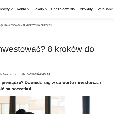
redyty
Konta
Lokaty
Ubezpieczenia
Artykuły
VeloBank
ząć inwestować? 8 kroków do sukcesu
inwestować? 8 kroków do
n. czytania
Komentarze
(2)
pieniądze? Dowiedz się, w co warto inwestować i
nić na początku!