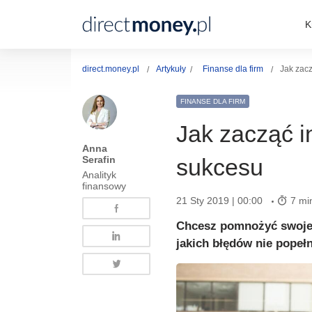
K
direct.money.pl
Artykuły
Finanse dla firm
Jak zac
FINANSE DLA FIRM
Jak zacząć 
Anna
Serafin
sukcesu
Analityk
finansowy
21 Sty 2019 | 00:00
7 mi
Chcesz pomnożyć swoje 
jakich błędów nie popeł