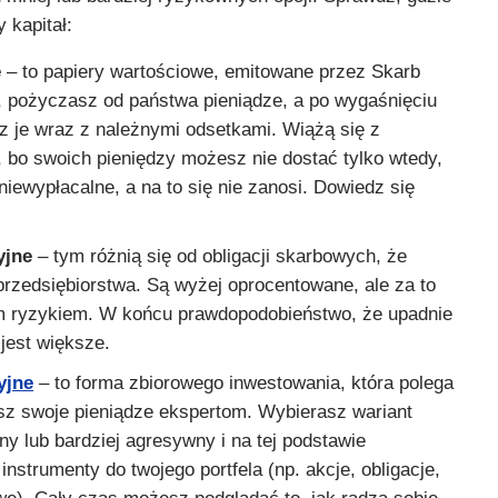
 kapitał:
e
– to papiery wartościowe, emitowane przez Skarb
, pożyczasz od państwa pieniądze, a po wygaśnięciu
sz je wraz z należnymi odsetkami. Wiążą się z
, bo swoich pieniędzy możesz nie dostać tylko wtedy,
iewypłacalne, a na to się nie zanosi. Dowiedz się
.
yjne
– tym różnią się od obligacji skarbowych, że
przedsiębiorstwa. Są wyżej oprocentowane, ale za to
m ryzykiem. W końcu prawdopodobieństwo, że upadnie
 jest większe.
yjne
– to forma zbiorowego inwestowania, która polega
sz swoje pieniądze ekspertom. Wybierasz wariant
y lub bardziej agresywny i na tej podstawie
 instrumenty do twojego portfela (np. akcje, obligacje,