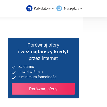
Kalkulatory
Narzędzia
Porównaj ofery
i
weź najtańszy kredyt
przez internet
za darmo
nawet w 5 min.
z minimum formalności
Porównaj oferty