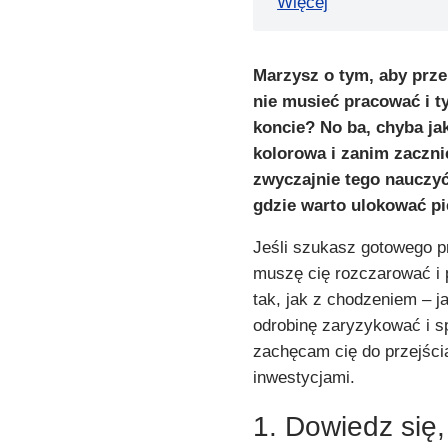
Więcej
Marzysz o tym, aby prze
nie musieć pracować i t
koncie? No ba, chyba jak
kolorowa i zanim zaczni
zwyczajnie tego nauczy
gdzie warto ulokować pi
Jeśli szukasz gotowego prz
muszę cię rozczarować i p
tak, jak z chodzeniem – j
odrobinę zaryzykować i s
zachęcam cię do przejśc
inwestycjami.
1. Dowiedz się,