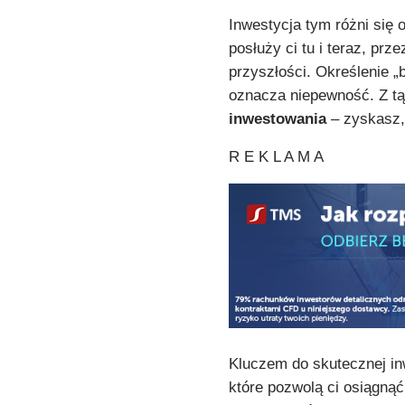
Inwestycja tym różni się 
posłuży ci tu i teraz, prz
przyszłości. Określenie „
oznacza niepewność. Z tą
inwestowania
– zyskasz, 
R E K L A M A
Kluczem do skutecznej inw
które pozwolą ci osiągną