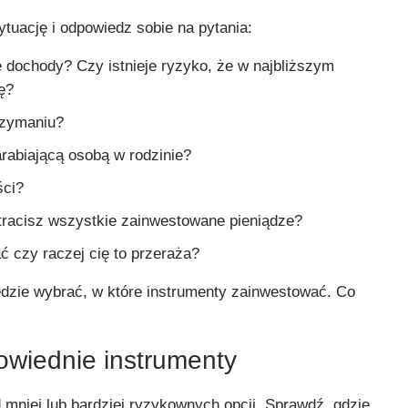
ytuację i odpowiedz sobie na pytania:
e dochody? Czy istnieje ryzyko, że w najbliższym
ę?
rzymaniu?
arabiającą osobą w rodzinie?
ści?
 stracisz wszystkie zainwestowane pieniądze?
ć czy raczej cię to przeraża?
będzie wybrać, w które instrumenty zainwestować. Co
owiednie instrumenty
mniej lub bardziej ryzykownych opcji. Sprawdź, gdzie