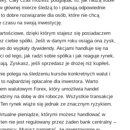
we). Cały czas możesz podglądać to, jak radzą sobie
 w głównej mierze śledzą to i planują odpowiednie
 to dobre rozwiązanie dla osób, które nie chcą
e czasu na swoją inwestycję.
artościowe, dzięki którym stajesz się posiadaczem
z ciebie spółki. Jeśli w danym roku osiąga ona zysk,
wo do wypłaty dywidendy. Akcjami handluje się na
i od tego, jak radzi sobie spółka i jak reaguje rynek,
ają. Zyskasz, jeśli sprzedasz je drożej niż kupiłeś.
ie polega na śledzeniu kursów konkretnych walut i
 to najbardziej opłacalne dla inwestora. Warto
iem walutowym Forex, który umożliwia handel
odziny na dobę w dni robocze. Wszystkie transakcje
. Ten rynek wiąże się jednak ze znacznym ryzykiem.
irtualne pieniądze, którymi możesz handlować w
ten nie jest regulowany przez żaden bank centralny –
kownicy. Musisz pamiętać, że inwestowanie w