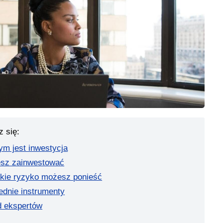
z się:
ym jest inwestycja
żesz zainwestować
jakie ryzyko możesz ponieść
ednie instrumenty
d ekspertów