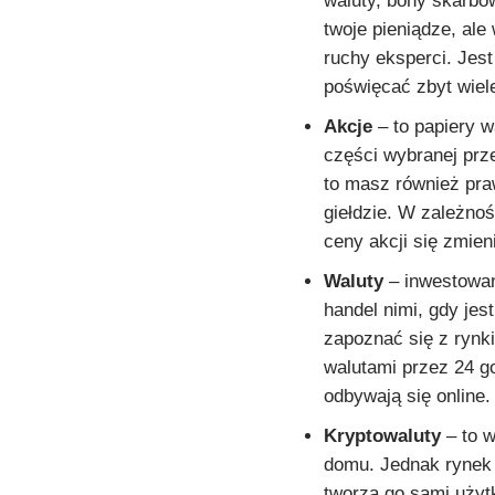
waluty, bony skarbo
twoje pieniądze, ale
ruchy eksperci. Jest
poświęcać zbyt wiel
Akcje
– to papiery w
części wybranej prze
to masz również pra
giełdzie. W zależnośc
ceny akcji się zmieni
Waluty
– inwestowan
handel nimi, gdy jest
zapoznać się z rynk
walutami przez 24 g
odbywają się online
Kryptowaluty
– to w
domu. Jednak rynek 
tworzą go sami użyt