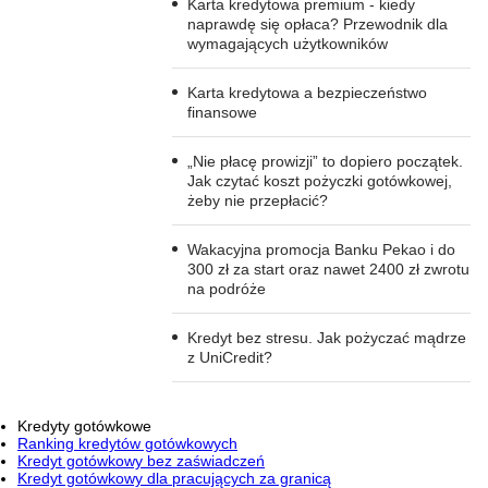
Karta kredytowa premium - kiedy
naprawdę się opłaca? Przewodnik dla
wymagających użytkowników
Karta kredytowa a bezpieczeństwo
finansowe
„Nie płacę prowizji” to dopiero początek.
Jak czytać koszt pożyczki gotówkowej,
żeby nie przepłacić?
Wakacyjna promocja Banku Pekao i do
300 zł za start oraz nawet 2400 zł zwrotu
na podróże
Kredyt bez stresu. Jak pożyczać mądrze
z UniCredit?
Kredyty gotówkowe
Ranking kredytów gotówkowych
Kredyt gotówkowy bez zaświadczeń
Kredyt gotówkowy dla pracujących za granicą