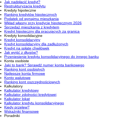
Jak nadpłacić kredyt?
Restrukturyzacja kredytu
Kredyty hipoteczne
Ranking kredytów hipotecznych
Podatek od wynajmu mieszkania
Wkład własny przy kredycie hipotecznym 2026
Sprzedaż mieszkania z kredytem
Kredyt hipoteczny dla pracujących za granicą
Kredyty konsolidacyjne
Kredyt konsolidacyjny
Kredyt konsolidacyjny dla zadłużonych
Kredyt na spłatę chwilówek
Jak wyjść z długów?
Przeniesienie kredytu konsolidacyjnego do innego banku
Konta osobiste
Jaki to bank? Sprawdź numer konta bankowego
Ranking kont osobistych
Najlepsze konta firmowe
Konto walutowe
Ranking kont oszczędnościowych
Kalkulatory
Kalkulator kredytowy
Kalkulator zdolności kredytowej
Kalkulator lokat
Kalkulator kredytu konsolidacyjnego
Kiedy przelew?
Wskaźniki finansowe
Poradniki