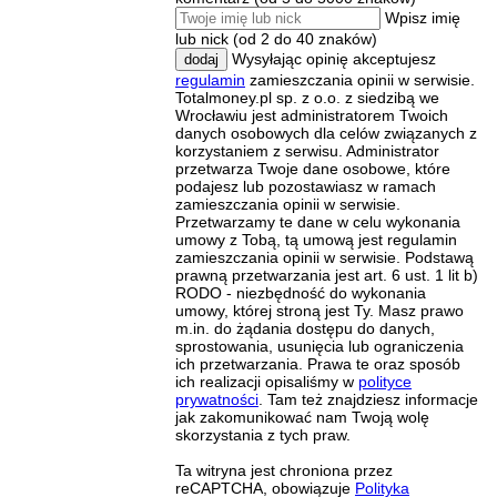
Wpisz imię
lub nick (od 2 do 40 znaków)
Wysyłając opinię akceptujesz
dodaj
regulamin
zamieszczania opinii w serwisie.
Totalmoney.pl sp. z o.o. z siedzibą we
Wrocławiu jest administratorem Twoich
danych osobowych dla celów związanych z
korzystaniem z serwisu. Administrator
przetwarza Twoje dane osobowe, które
podajesz lub pozostawiasz w ramach
zamieszczania opinii w serwisie.
Przetwarzamy te dane w celu wykonania
umowy z Tobą, tą umową jest regulamin
zamieszczania opinii w serwisie. Podstawą
prawną przetwarzania jest art. 6 ust. 1 lit b)
RODO - niezbędność do wykonania
umowy, której stroną jest Ty. Masz prawo
m.in. do żądania dostępu do danych,
sprostowania, usunięcia lub ograniczenia
ich przetwarzania. Prawa te oraz sposób
ich realizacji opisaliśmy w
polityce
prywatności
. Tam też znajdziesz informacje
jak zakomunikować nam Twoją wolę
skorzystania z tych praw.
Ta witryna jest chroniona przez
reCAPTCHA, obowiązuje
Polityka