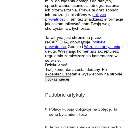
m.in. do żądania dostępu do danych,
sprostowania, usunięcia lub ograniczenia
ich przetwarzania. Prawa te oraz sposób
ich realizacji opisaliśmy w
polityce
prywatności
. Tam też znajdziesz informacje
jak zakomunikować nam Twoją wolę
skorzystania z tych praw.
Ta witryna jest chroniona przez
reCAPTCHA, obowiązuje
Polityka
prywatności
Google i
Warunki korzystania
z
usługi. Wysyłając komentarz akceptujesz
regulamin zamieszczenia komentarza w
serwisie.
Dziękujemy!
Twój komentarz został dodany. Po
akceptacji, zostanie wyświetlony na stronie.
pokaż więcej
Podobne artykuły
Polacy kupują obligacje na potęgę. Ta
seria była hitem lipca
Temu z dużym spadkiem po zmianach w