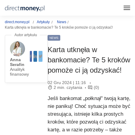
direct.money.pl
Artykuły
News
Karta utknęła w bankomacie? Te 5 kroków pomoże ci ją odzyskać!
NEWS
Karta utknęła w
bankomacie? Te 5 kroków
Anna
Serafin
pomoże ci ją odzyskać!
Analityk
finansowy
02 Gru 2024 | 11:16
2 min. czytania
(0)
Jeśli bankomat „połknął” twoją kartę,
nie panikuj! Choć sytuacja może być
stresująca, istnieje kilka prostych
kroków, które pozwolą ci odzyskać
kartę, a w razie potrzeby – także