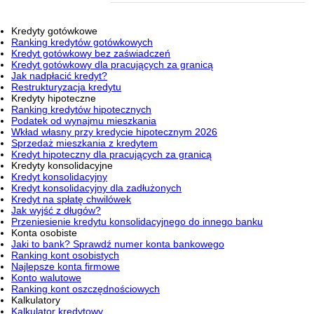
Kredyty gotówkowe
Ranking kredytów gotówkowych
Kredyt gotówkowy bez zaświadczeń
Kredyt gotówkowy dla pracujących za granicą
Jak nadpłacić kredyt?
Restrukturyzacja kredytu
Kredyty hipoteczne
Ranking kredytów hipotecznych
Podatek od wynajmu mieszkania
Wkład własny przy kredycie hipotecznym 2026
Sprzedaż mieszkania z kredytem
Kredyt hipoteczny dla pracujących za granicą
Kredyty konsolidacyjne
Kredyt konsolidacyjny
Kredyt konsolidacyjny dla zadłużonych
Kredyt na spłatę chwilówek
Jak wyjść z długów?
Przeniesienie kredytu konsolidacyjnego do innego banku
Konta osobiste
Jaki to bank? Sprawdź numer konta bankowego
Ranking kont osobistych
Najlepsze konta firmowe
Konto walutowe
Ranking kont oszczędnościowych
Kalkulatory
Kalkulator kredytowy