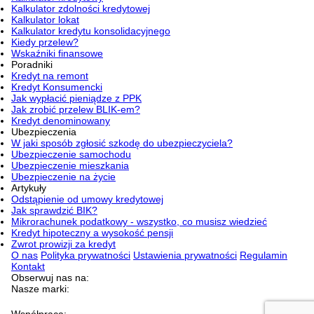
Kalkulator zdolności kredytowej
Kalkulator lokat
Kalkulator kredytu konsolidacyjnego
Kiedy przelew?
Wskaźniki finansowe
Poradniki
Kredyt na remont
Kredyt Konsumencki
Jak wypłacić pieniądze z PPK
Jak zrobić przelew BLIK-em?
Kredyt denominowany
Ubezpieczenia
W jaki sposób zgłosić szkodę do ubezpieczyciela?
Ubezpieczenie samochodu
Ubezpieczenie mieszkania
Ubezpieczenie na życie
Artykuły
Odstąpienie od umowy kredytowej
Jak sprawdzić BIK?
Mikrorachunek podatkowy - wszystko, co musisz wiedzieć
Kredyt hipoteczny a wysokość pensji
Zwrot prowizji za kredyt
O nas
Polityka prywatności
Ustawienia prywatności
Regulamin
Kontakt
Obserwuj nas na:
Nasze marki: