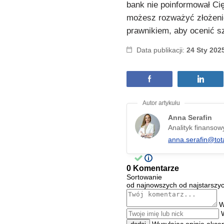
bank nie poinformował C
możesz rozważyć złożenie
prawnikiem, aby ocenić s
Data publikacji:
24 Sty 202
Anna Serafin
Analityk finansow
anna.serafin@tot
0 Komentarze
Sortowanie
od najnowszych
od najstarszy
W
Wysyłając opinię akce