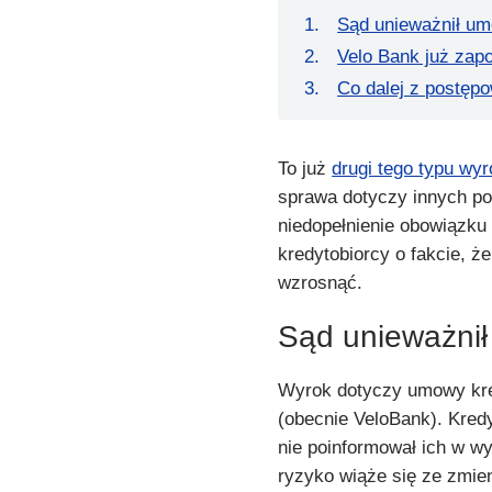
Sąd unieważnił u
Velo Bank już zapo
Co dalej z postęp
To już
drugi tego typu wy
sprawa dotyczy innych p
niedopełnienie obowiązku
kredytobiorcy o fakcie, 
wzrosnąć.
Sąd unieważni
Wyrok dotyczy umowy kre
(obecnie VeloBank). Kred
nie poinformował ich w wy
ryzyko wiąże się ze zmien