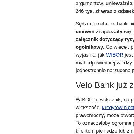
argumentów,
unieważniaj
246 tys. zł wraz z odset
Sędzia uznała, że bank n
umowie znajdowały się 
załącznik dotyczący ryz
ogólnikowy
. Co więcej, 
wyjaśnić, jak
WIBOR
jest
miał odpowiedniej wiedzy,
jednostronnie narzucona p
Velo Bank już 
WIBOR to wskaźnik, na po
większości
kredytów hipo
prawomocny, może otworz
To oznaczałoby ogromne p
klientom pieniądze lub z