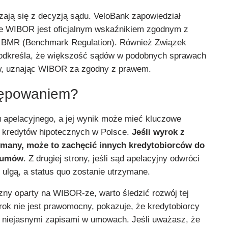
ają się z decyzją sądu. VeloBank zapowiedział
że WIBOR jest oficjalnym wskaźnikiem zgodnym z
 BMR (Benchmark Regulation). Również Związek
odkreśla, że większość sądów w podobnych sprawach
ów, uznając WIBOR za zgodny z prawem.
stępowaniem?
u apelacyjnego, a jej wynik może mieć kluczowe
i kredytów hipotecznych w Polsce.
Jeśli wyrok z
ymany, może to zachęcić innych kredytobiorców do
 umów
. Z drugiej strony, jeśli sąd apelacyjny odwróci
 ulgą, a status quo zostanie utrzymane.
zny oparty na WIBOR-ze, warto śledzić rozwój tej
rok nie jest prawomocny, pokazuje, że kredytobiorcy
z niejasnymi zapisami w umowach. Jeśli uważasz, że