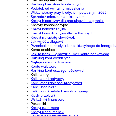
Ranking kredytów hipotecznych
Podatek od wynajmu mieszkania
Wkład własny przy kredycie hipotecznym 2026
Sprzedaż mieszkania z kredytem
Kredyt hipoteczny dla pracujących za granicą
Kredyty konsolidacyjne
Kredyt konsolidacyjny
Kredyt konsolidacyjny dla zadłużonych
Kredyt na spłatę chwilówek
Jak wyjść z długów?
Przeniesienie kredytu konsolidacyjnego do innego 
Konta osobiste
Jaki to bank? Sprawdź numer konta bankowego
Ranking kont osobistych
Najlepsze konta firmowe
Konto walutowe
Ranking kont oszczędnościowych
Kalkulatory
Kalkulator kredytowy
Kalkulator zdolności kredytowej
Kalkulator lokat
Kalkulator kredytu konsolidacyjnego
Kiedy przelew?
Wskaźniki finansowe
Poradniki
Kredyt na remont
Kredyt Konsumencki
Jak wypłacić pieniądze z PPK