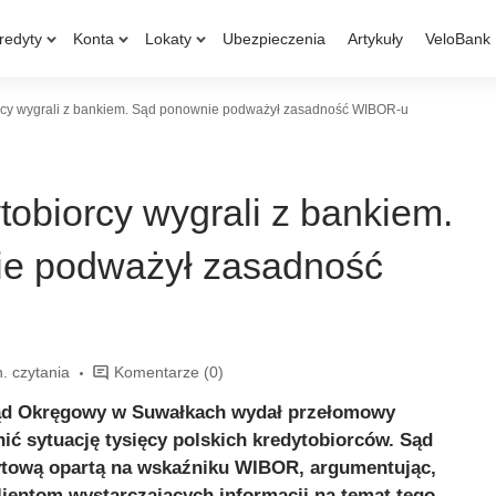
redyty
Konta
Lokaty
Ubezpieczenia
Artykuły
VeloBank
orcy wygrali z bankiem. Sąd ponownie podważył zasadność WIBOR-u
ytobiorcy wygrali z bankiem.
e podważył zasadność
. czytania
Komentarze
(0)
Sąd Okręgowy w Suwałkach wydał przełomowy
ić sytuację tysięcy polskich kredytobiorców. Sąd
tową opartą na wskaźniku WIBOR, argumentując,
klientom wystarczających informacji na temat tego,