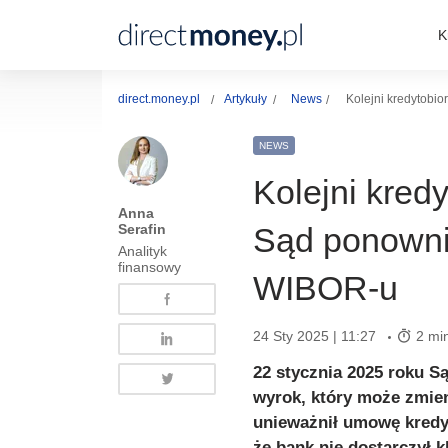
K
direct.money.pl
Artykuły
News
Kolejni kredytobi
NEWS
Kolejni kred
Anna
Serafin
Sąd ponowni
Analityk
finansowy
WIBOR-u
24 Sty 2025 | 11:27
2 min
22 stycznia 2025 roku 
wyrok, który może zmien
unieważnił umowę kredy
że bank nie dostarczył 