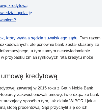
mowę kredytową
wiedział apelację
owaniem?
rok, który wydała sędzia suwalskiego sądu
. Tym razem
oszkodowanych, ale ponownie bank został skazany za
 informacyjnego, a tym samym nieuświadomienie
że w przypadku zmian rynkowych rata kredytu może
ł umowę kredytową
dytowej zawartej w 2015 roku z Getin Noble Bank
ytobiorcy zakwestionowali umowę, twierdząc, że bank
starczający sposób o tym, jak działa WIBOR i jakie
ną stopą procentową. Sąd przychylił się do ich