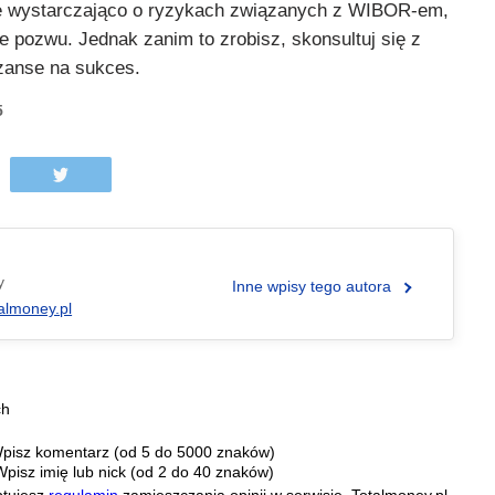
ię wystarczająco o ryzykach związanych z WIBOR-em,
 pozwu. Jednak zanim to zrobisz, skonsultuj się z
zanse na sukces.
5
y
Inne wpisy tego autora
almoney.pl
ch
pisz komentarz (od 5 do 5000 znaków)
Wpisz imię lub nick (od 2 do 40 znaków)
ptujesz
regulamin
zamieszczania opinii w serwisie. Totalmoney.pl