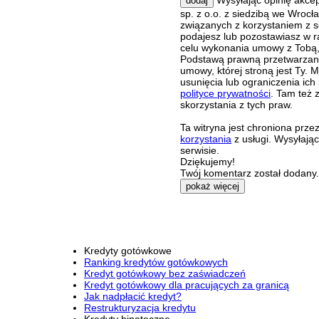
dodaj
sp. z o.o. z siedzibą we Wroc
związanych z korzystaniem z s
podajesz lub pozostawiasz w r
celu wykonania umowy z Tobą, 
Podstawą prawną przetwarzania
umowy, której stroną jest Ty.
usunięcia lub ograniczenia ich
polityce prywatności
. Tam też 
skorzystania z tych praw.
Ta witryna jest chroniona pr
korzystania
z usługi. Wysyłają
serwisie.
Dziękujemy!
Twój komentarz został dodany. 
pokaż więcej
Kredyty gotówkowe
Ranking kredytów gotówkowych
Kredyt gotówkowy bez zaświadczeń
Kredyt gotówkowy dla pracujących za granicą
Jak nadpłacić kredyt?
Restrukturyzacja kredytu
Kredyty hipoteczne