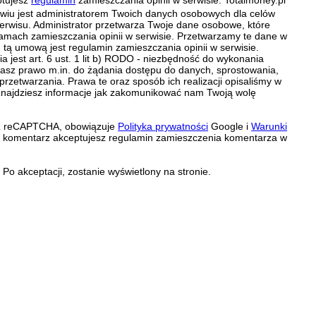
ławiu jest administratorem Twoich danych osobowych dla celów
erwisu. Administrator przetwarza Twoje dane osobowe, które
amach zamieszczania opinii w serwisie. Przetwarzamy te dane w
tą umową jest regulamin zamieszczania opinii w serwisie.
 jest art. 6 ust. 1 lit b) RODO - niezbędność do wykonania
 Masz prawo m.in. do żądania dostępu do danych, sprostowania,
 przetwarzania. Prawa te oraz sposób ich realizacji opisaliśmy w
znajdziesz informacje jak zakomunikować nam Twoją wolę
zez reCAPTCHA, obowiązuje
Polityka prywatności
Google i
Warunki
c komentarz akceptujesz regulamin zamieszczenia komentarza w
Po akceptacji, zostanie wyświetlony na stronie.