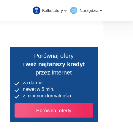
Kalkulatory
Narzędzia
Porównaj ofery
i
weź najtańszy kredyt
przez internet
za darmo
nawet w 5 min.
z minimum formalności
Porównaj oferty