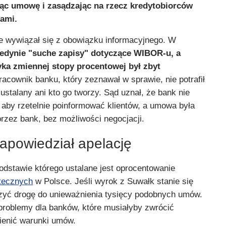
ąc umowę i zasądzając na rzecz kredytobiorców
kami.
ie wywiązał się z obowiązku informacyjnego. W
jedynie "suche zapisy" dotyczące WIBOR-u, a
yka zmiennej stopy procentowej był zbyt
pracownik banku, który zeznawał w sprawie, nie potrafił
 ustalany ani kto go tworzy. Sąd uznał, że bank nie
 aby rzetelnie poinformować klientów, a umowa była
rzez bank, bez możliwości negocjacji.
zapowiedział apelację
dstawie którego ustalane jest oprocentowanie
tecznych
w Polsce. Jeśli wyrok z Suwałk stanie się
yć drogę do unieważnienia tysięcy podobnych umów.
roblemy dla banków, które musiałyby zwrócić
mienić warunki umów.