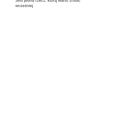
Jest jedna rzecz, którą warto zrobić
wcześniej