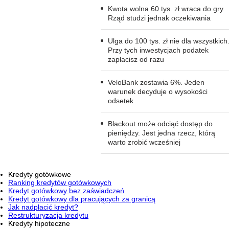
Kwota wolna 60 tys. zł wraca do gry.
Rząd studzi jednak oczekiwania
Ulga do 100 tys. zł nie dla wszystkich
Przy tych inwestycjach podatek
zapłacisz od razu
VeloBank zostawia 6%. Jeden
warunek decyduje o wysokości
odsetek
Blackout może odciąć dostęp do
pieniędzy. Jest jedna rzecz, którą
warto zrobić wcześniej
Kredyty gotówkowe
Ranking kredytów gotówkowych
Kredyt gotówkowy bez zaświadczeń
Kredyt gotówkowy dla pracujących za granicą
Jak nadpłacić kredyt?
Restrukturyzacja kredytu
Kredyty hipoteczne