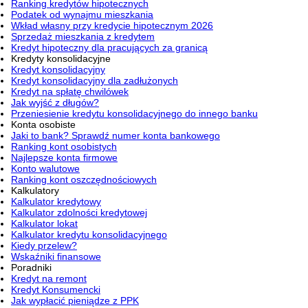
Ranking kredytów hipotecznych
Podatek od wynajmu mieszkania
Wkład własny przy kredycie hipotecznym 2026
Sprzedaż mieszkania z kredytem
Kredyt hipoteczny dla pracujących za granicą
Kredyty konsolidacyjne
Kredyt konsolidacyjny
Kredyt konsolidacyjny dla zadłużonych
Kredyt na spłatę chwilówek
Jak wyjść z długów?
Przeniesienie kredytu konsolidacyjnego do innego banku
Konta osobiste
Jaki to bank? Sprawdź numer konta bankowego
Ranking kont osobistych
Najlepsze konta firmowe
Konto walutowe
Ranking kont oszczędnościowych
Kalkulatory
Kalkulator kredytowy
Kalkulator zdolności kredytowej
Kalkulator lokat
Kalkulator kredytu konsolidacyjnego
Kiedy przelew?
Wskaźniki finansowe
Poradniki
Kredyt na remont
Kredyt Konsumencki
Jak wypłacić pieniądze z PPK