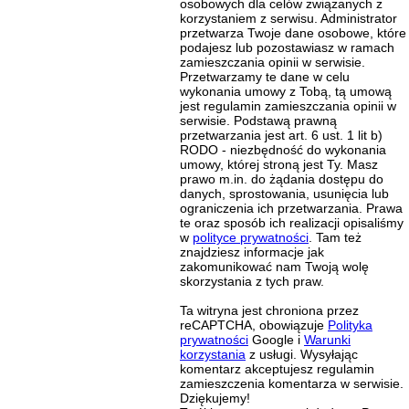
osobowych dla celów związanych z
korzystaniem z serwisu. Administrator
przetwarza Twoje dane osobowe, które
podajesz lub pozostawiasz w ramach
zamieszczania opinii w serwisie.
Przetwarzamy te dane w celu
wykonania umowy z Tobą, tą umową
jest regulamin zamieszczania opinii w
serwisie. Podstawą prawną
przetwarzania jest art. 6 ust. 1 lit b)
RODO - niezbędność do wykonania
umowy, której stroną jest Ty. Masz
prawo m.in. do żądania dostępu do
danych, sprostowania, usunięcia lub
ograniczenia ich przetwarzania. Prawa
te oraz sposób ich realizacji opisaliśmy
w
polityce prywatności
. Tam też
znajdziesz informacje jak
zakomunikować nam Twoją wolę
skorzystania z tych praw.
Ta witryna jest chroniona przez
reCAPTCHA, obowiązuje
Polityka
prywatności
Google i
Warunki
korzystania
z usługi. Wysyłając
komentarz akceptujesz regulamin
zamieszczenia komentarza w serwisie.
Dziękujemy!