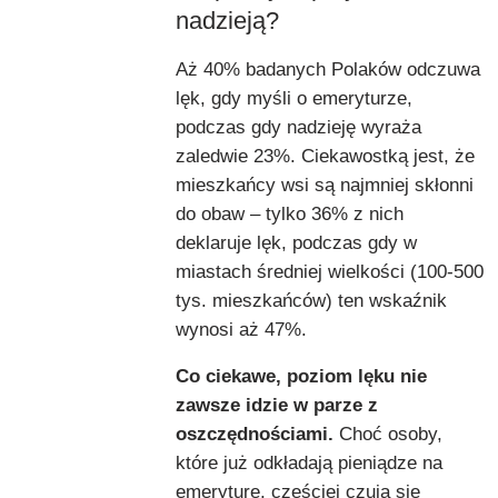
nadzieją?
Aż 40% badanych Polaków odczuwa
lęk, gdy myśli o emeryturze,
podczas gdy nadzieję wyraża
zaledwie 23%. Ciekawostką jest, że
mieszkańcy wsi są najmniej skłonni
do obaw – tylko 36% z nich
deklaruje lęk, podczas gdy w
miastach średniej wielkości (100-500
tys. mieszkańców) ten wskaźnik
wynosi aż 47%.
Co ciekawe, poziom lęku nie
zawsze idzie w parze z
oszczędnościami.
Choć osoby,
które już odkładają pieniądze na
emeryturę, częściej czują się