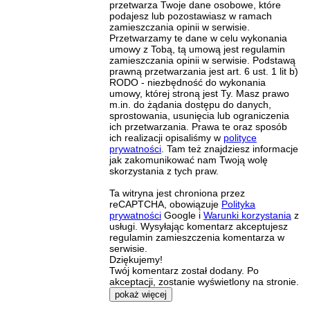
przetwarza Twoje dane osobowe, które
podajesz lub pozostawiasz w ramach
zamieszczania opinii w serwisie.
Przetwarzamy te dane w celu wykonania
umowy z Tobą, tą umową jest regulamin
zamieszczania opinii w serwisie. Podstawą
prawną przetwarzania jest art. 6 ust. 1 lit b)
RODO - niezbędność do wykonania
umowy, której stroną jest Ty. Masz prawo
m.in. do żądania dostępu do danych,
sprostowania, usunięcia lub ograniczenia
ich przetwarzania. Prawa te oraz sposób
ich realizacji opisaliśmy w
polityce
prywatności
. Tam też znajdziesz informacje
jak zakomunikować nam Twoją wolę
skorzystania z tych praw.
Ta witryna jest chroniona przez
reCAPTCHA, obowiązuje
Polityka
prywatności
Google i
Warunki korzystania
z
usługi. Wysyłając komentarz akceptujesz
regulamin zamieszczenia komentarza w
serwisie.
Dziękujemy!
Twój komentarz został dodany. Po
akceptacji, zostanie wyświetlony na stronie.
pokaż więcej