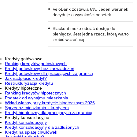
VeloBank zostawia 6%. Jeden warunek
decyduje o wysokości odsetek
Blackout może odciąć dostęp do
pieniędzy. Jest jedna rzecz, którą warto
zrobić wcześniej
Kredyty gotówkowe
Ranking kredytów gotówkowych
Kredyt gotówkowy bez zaświadczeń
Kredyt gotówkowy dla pracujących za granicą
Jak nadpłacić kredyt?
Restrukturyzacja kredytu
Kredyty hipoteczne
Ranking kredytów hipotecznych
Podatek od wynajmu mieszkania
Wkład własny przy kredycie hipotecznym 2026
Sprzedaż mieszkania z kredytem
Kredyt hipoteczny dla pracujących za granicą
Kredyty konsolidacyjne
Kredyt konsolidacyjny
Kredyt konsolidacyjny dla zadłużonych
Kredyt na spłatę chwilówek