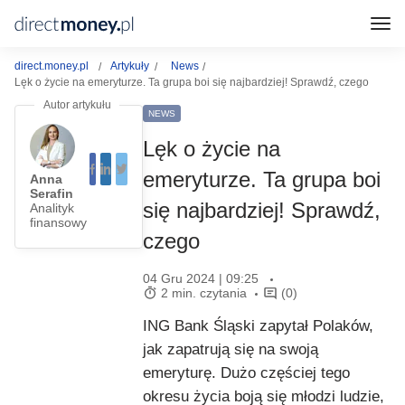
direct.money.pl
Artykuły
News
Lęk o życie na emeryturze. Ta grupa boi się najbardziej! Sprawdź, czego
NEWS
Lęk o życie na
emeryturze. Ta grupa boi
Anna
Serafin
się najbardziej! Sprawdź,
Analityk
finansowy
czego
04 Gru 2024 | 09:25
2 min. czytania
(0)
ING Bank Śląski zapytał Polaków,
jak zapatrują się na swoją
emeryturę. Dużo częściej tego
okresu życia boją się młodzi ludzie,