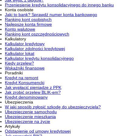
Jak wyjść z długów?
Przeniesienie kredytu konsolidacyjnego do innego banku
Konta osobiste
Jaki to bank? Sprawdź numer konta bankowego
Ranking kont osobistych
Najlepsze konta firmowe
Konto walutowe
Ranking kont oszczędnościowych
Kalkulatory
Kalkulator kredytowy
Kalkulator zdolności kredytowej
Kalkulator lokat
Kalkulator kredytu konsolidacyjnego
Kiedy przelew?
Wskaźniki finansowe
Poradniki
Kredyt na remont
Kredyt Konsumencki
Jak wypłacić pieniądze z PPK
Jak zrobić przelew BLIK-em?
Kredyt denominowany
Ubezpieczenia
W jaki sposób zgłosić szkodę do ubezpieczyciela?
Ubezpieczenie samochodu
Ubezpieczenie mieszkania
Ubezpieczenie na życie
Artykuły
Odstąpienie od umowy kredytowej