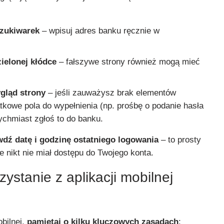
szukiwarek
– wpisuj adres banku ręcznie w
zielonej kłódce
– fałszywe strony również mogą mieć
gląd strony
– jeśli zauważysz brak elementów
tkowe pola do wypełnienia (np. prośbę o podanie hasła
ychmiast zgłoś to do banku.
dź datę i godzinę ostatniego logowania
– to prosty
e nikt nie miał dostępu do Twojego konta.
ystanie z aplikacji mobilnej
obilnej,
pamiętaj o kilku kluczowych zasadach
: