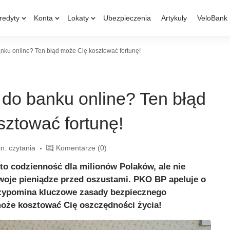
redyty
Konta
Lokaty
Ubezpieczenia
Artykuły
VeloBank
anku online? Ten błąd może Cię kosztować fortunę!
 do banku online? Ten błąd
ztować fortunę!
n. czytania
Komentarze
(0)
o codzienność dla milionów Polaków, ale nie
swoje pieniądze przed oszustami. PKO BP apeluje o
rzypomina kluczowe zasady bezpiecznego
może kosztować Cię oszczędności życia!