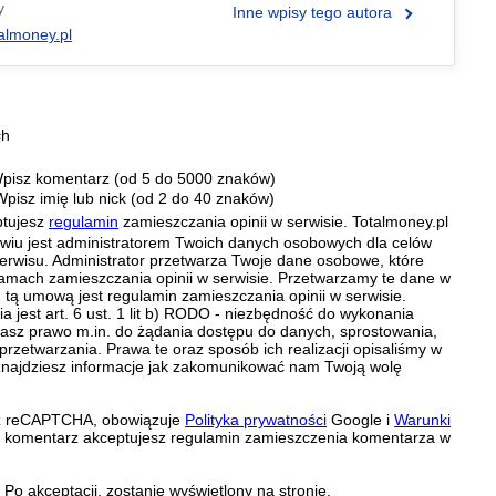
y
Inne wpisy tego autora
almoney.pl
ch
pisz komentarz (od 5 do 5000 znaków)
Wpisz imię lub nick (od 2 do 40 znaków)
ptujesz
regulamin
zamieszczania opinii w serwisie. Totalmoney.pl
ławiu jest administratorem Twoich danych osobowych dla celów
erwisu. Administrator przetwarza Twoje dane osobowe, które
amach zamieszczania opinii w serwisie. Przetwarzamy te dane w
tą umową jest regulamin zamieszczania opinii w serwisie.
 jest art. 6 ust. 1 lit b) RODO - niezbędność do wykonania
 Masz prawo m.in. do żądania dostępu do danych, sprostowania,
 przetwarzania. Prawa te oraz sposób ich realizacji opisaliśmy w
znajdziesz informacje jak zakomunikować nam Twoją wolę
zez reCAPTCHA, obowiązuje
Polityka prywatności
Google i
Warunki
c komentarz akceptujesz regulamin zamieszczenia komentarza w
Po akceptacji, zostanie wyświetlony na stronie.