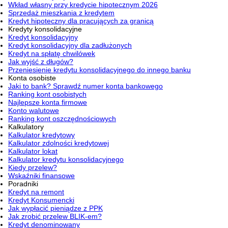
Wkład własny przy kredycie hipotecznym 2026
Sprzedaż mieszkania z kredytem
Kredyt hipoteczny dla pracujących za granicą
Kredyty konsolidacyjne
Kredyt konsolidacyjny
Kredyt konsolidacyjny dla zadłużonych
Kredyt na spłatę chwilówek
Jak wyjść z długów?
Przeniesienie kredytu konsolidacyjnego do innego banku
Konta osobiste
Jaki to bank? Sprawdź numer konta bankowego
Ranking kont osobistych
Najlepsze konta firmowe
Konto walutowe
Ranking kont oszczędnościowych
Kalkulatory
Kalkulator kredytowy
Kalkulator zdolności kredytowej
Kalkulator lokat
Kalkulator kredytu konsolidacyjnego
Kiedy przelew?
Wskaźniki finansowe
Poradniki
Kredyt na remont
Kredyt Konsumencki
Jak wypłacić pieniądze z PPK
Jak zrobić przelew BLIK-em?
Kredyt denominowany