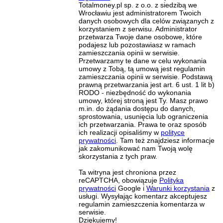
Totalmoney.pl sp. z o.o. z siedzibą we
Wrocławiu jest administratorem Twoich
danych osobowych dla celów związanych z
korzystaniem z serwisu. Administrator
przetwarza Twoje dane osobowe, które
podajesz lub pozostawiasz w ramach
zamieszczania opinii w serwisie.
Przetwarzamy te dane w celu wykonania
umowy z Tobą, tą umową jest regulamin
zamieszczania opinii w serwisie. Podstawą
prawną przetwarzania jest art. 6 ust. 1 lit b)
RODO - niezbędność do wykonania
umowy, której stroną jest Ty. Masz prawo
m.in. do żądania dostępu do danych,
sprostowania, usunięcia lub ograniczenia
ich przetwarzania. Prawa te oraz sposób
ich realizacji opisaliśmy w
polityce
prywatności
. Tam też znajdziesz informacje
jak zakomunikować nam Twoją wolę
skorzystania z tych praw.
Ta witryna jest chroniona przez
reCAPTCHA, obowiązuje
Polityka
prywatności
Google i
Warunki korzystania
z
usługi. Wysyłając komentarz akceptujesz
regulamin zamieszczenia komentarza w
serwisie.
Dziękujemy!