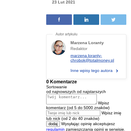
23 Lut 2021
Marzena Loranty
Redaktor
marzena.loranty-
chrobok@totalmoney.pl
Inne wpisy tego autora
0 Komentarze
Sortowanie
od najnowszych
od najstarszych
Wpisz
komentarz (od 5 do 5000 znaków)
Wpisz imię
lub nick (od 2 do 40 znaków)
Wysyłając opinię akceptujesz
dodaj
regulamin
zamieszczania opinii w serwisie.