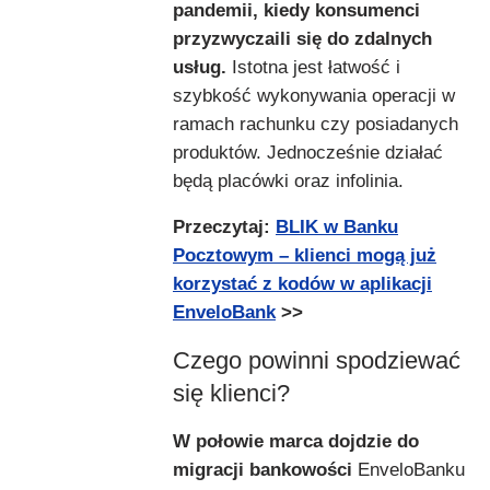
pandemii, kiedy konsumenci
przyzwyczaili się do zdalnych
usług.
Istotna jest łatwość i
szybkość wykonywania operacji w
ramach rachunku czy posiadanych
produktów. Jednocześnie działać
będą placówki oraz infolinia.
Przeczytaj:
BLIK w Banku
Pocztowym – klienci mogą już
korzystać z kodów w aplikacji
EnveloBank
>>
Czego powinni spodziewać
się klienci?
W połowie marca dojdzie do
migracji bankowości
EnveloBanku