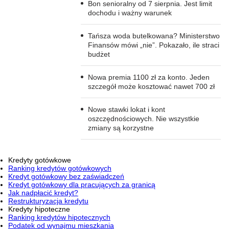
Bon senioralny od 7 sierpnia. Jest limit
dochodu i ważny warunek
Tańsza woda butelkowana? Ministerstwo
Finansów mówi „nie”. Pokazało, ile straci
budżet
Nowa premia 1100 zł za konto. Jeden
szczegół może kosztować nawet 700 zł
Nowe stawki lokat i kont
oszczędnościowych. Nie wszystkie
zmiany są korzystne
Kredyty gotówkowe
Ranking kredytów gotówkowych
Kredyt gotówkowy bez zaświadczeń
Kredyt gotówkowy dla pracujących za granicą
Jak nadpłacić kredyt?
Restrukturyzacja kredytu
Kredyty hipoteczne
Ranking kredytów hipotecznych
Podatek od wynajmu mieszkania