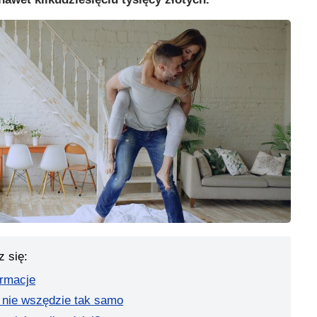
z się:
ormacje
 nie wszędzie tak samo