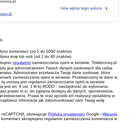
.money.pl
Inne wpisy tego autora
oney.pl
ch
pisz komentarz (od 5 do 5000 znaków)
Wpisz imię lub nick (od 2 do 40 znaków)
ptujesz
regulamin
zamieszczania opinii w serwisie. Totalmoney.pl
ławiu jest administratorem Twoich danych osobowych dla celów
erwisu. Administrator przetwarza Twoje dane osobowe, które
amach zamieszczania opinii w serwisie. Przetwarzamy te dane w
tą umową jest regulamin zamieszczania opinii w serwisie.
 jest art. 6 ust. 1 lit b) RODO - niezbędność do wykonania
 Masz prawo m.in. do żądania dostępu do danych, sprostowania,
 przetwarzania. Prawa te oraz sposób ich realizacji opisaliśmy w
znajdziesz informacje jak zakomunikować nam Twoją wolę
zez reCAPTCHA, obowiązuje
Polityka prywatności
Google i
Warunki
c komentarz akceptujesz regulamin zamieszczenia komentarza w