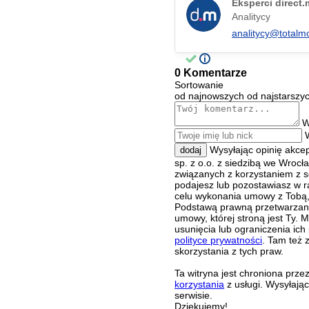
Eksperci direct
Analitycy
analitycy@totalm
0 Komentarze
Sortowanie
od najnowszych
od najstarszy
W
Wysyłając opinię akce
dodaj
sp. z o.o. z siedzibą we Wroc
związanych z korzystaniem z s
podajesz lub pozostawiasz w r
celu wykonania umowy z Tobą, 
Podstawą prawną przetwarzania
umowy, której stroną jest Ty.
usunięcia lub ograniczenia ich
polityce prywatności
. Tam też 
skorzystania z tych praw.
Ta witryna jest chroniona pr
korzystania
z usługi. Wysyłają
serwisie.
Dziękujemy!