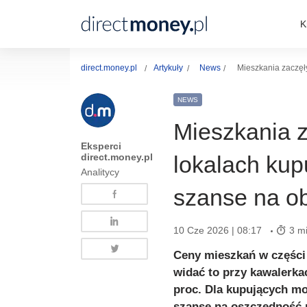
K
direct.money.pl
Artykuły
News
Mieszkania zaczęł
NEWS
Mieszkania z
Eksperci
direct.money.pl
lokalach kup
Analitycy
szanse na o
10 Cze 2026 | 08:17
3 mi
Ceny mieszkań w części
widać to przy kawalerkac
proc. Dla kupujących mo
szansę na oszczędność n