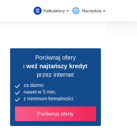
Kalkulatory
Narzędzia
Porównaj ofery
i
weź najtańszy kredyt
przez internet
za darmo
nawet w 5 min.
z minimum formalności
Porównaj oferty