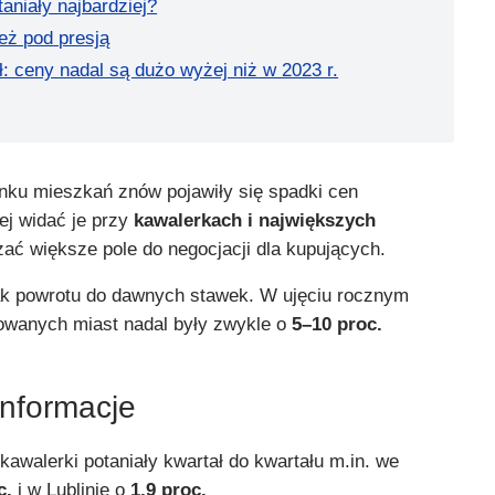
aniały najbardziej?
eż pod presją
: ceny nadal są dużo wyżej niż w 2023 r.
ynku mieszkań znów pojawiły się spadki cen
ej widać je przy
kawalerkach i największych
ać większe pole do negocjacji dla kupujących.
ak powrotu do dawnych stawek. W ujęciu rocznym
owanych miast nadal były zwykle o
5–10 proc.
informacje
 kawalerki potaniały kwartał do kwartału m.in. we
c.
i w Lublinie o
1,9 proc.