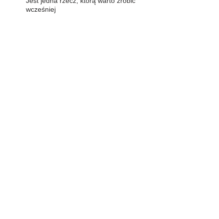
Jest jedna rzecz, którą warto zrobić
wcześniej