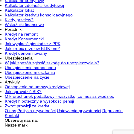
Kalkulator kredytowy
Kalkulator zdolności kredytowej
Kalkulator lokat
Kalkulator kredytu konsolidacyjnego
Kiedy przelew?
Wskaźniki finansowe
Poradniki
Kredyt na remont
Kredyt Konsumencki
Jak wypłacić pieniądze z PPK
Jak zrobić przelew BLIK-em?
Kredyt denominowany
Ubezpieczenia
W jaki sposób zgłosić szkodę do ubezpieczyciela?
Ubezpieczenie samochodu
Ubezpieczenie mieszkania
Ubezpieczenie na życie
Artykuły
Odstąpienie od umowy kredytowej
Jak sprawdzić BIK?
Mikrorachunek podatkowy - wszystko, co musisz wiedzieć
Kredyt hipoteczny a wysokość pensji
Zwrot prowizji za kredyt
O nas
Polityka prywatności
Ustawienia prywatności
Regulamin
Kontakt
Obserwuj nas na:
Nasze marki: