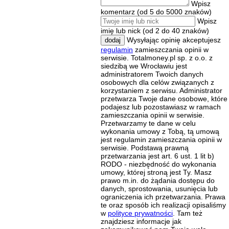
Wpisz
komentarz (od 5 do 5000 znaków)
Wpisz
imię lub nick (od 2 do 40 znaków)
Wysyłając opinię akceptujesz
dodaj
regulamin
zamieszczania opinii w
serwisie. Totalmoney.pl sp. z o.o. z
siedzibą we Wrocławiu jest
administratorem Twoich danych
osobowych dla celów związanych z
korzystaniem z serwisu. Administrator
przetwarza Twoje dane osobowe, które
podajesz lub pozostawiasz w ramach
zamieszczania opinii w serwisie.
Przetwarzamy te dane w celu
wykonania umowy z Tobą, tą umową
jest regulamin zamieszczania opinii w
serwisie. Podstawą prawną
przetwarzania jest art. 6 ust. 1 lit b)
RODO - niezbędność do wykonania
umowy, której stroną jest Ty. Masz
prawo m.in. do żądania dostępu do
danych, sprostowania, usunięcia lub
ograniczenia ich przetwarzania. Prawa
te oraz sposób ich realizacji opisaliśmy
w
polityce prywatności
. Tam też
znajdziesz informacje jak