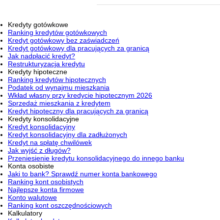
Kredyty gotówkowe
Ranking kredytów gotówkowych
Kredyt gotówkowy bez zaświadczeń
Kredyt gotówkowy dla pracujących za granicą
Jak nadpłacić kredyt?
Restrukturyzacja kredytu
Kredyty hipoteczne
Ranking kredytów hipotecznych
Podatek od wynajmu mieszkania
Wkład własny przy kredycie hipotecznym 2026
Sprzedaż mieszkania z kredytem
Kredyt hipoteczny dla pracujących za granicą
Kredyty konsolidacyjne
Kredyt konsolidacyjny
Kredyt konsolidacyjny dla zadłużonych
Kredyt na spłatę chwilówek
Jak wyjść z długów?
Przeniesienie kredytu konsolidacyjnego do innego banku
Konta osobiste
Jaki to bank? Sprawdź numer konta bankowego
Ranking kont osobistych
Najlepsze konta firmowe
Konto walutowe
Ranking kont oszczędnościowych
Kalkulatory