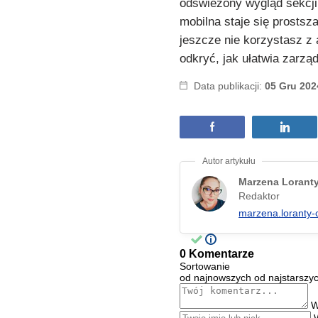
odświeżony wygląd sekcji 
mobilna staje się prostsz
jeszcze nie korzystasz z a
odkryć, jak ułatwia zarzą
Data publikacji:
05 Gru 202
Marzena Lorant
Redaktor
marzena.loranty-
0 Komentarze
Sortowanie
od najnowszych
od najstarszy
W