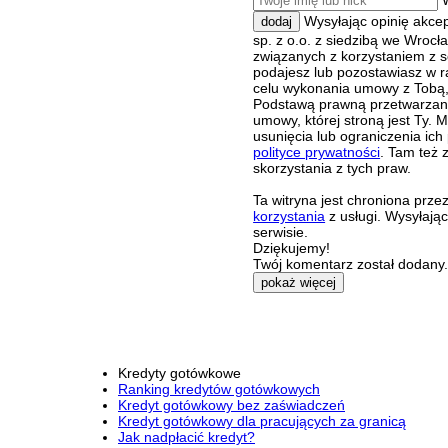
Wysyłając opinię akce
dodaj
sp. z o.o. z siedzibą we Wroc
związanych z korzystaniem z s
podajesz lub pozostawiasz w r
celu wykonania umowy z Tobą, 
Podstawą prawną przetwarzania
umowy, której stroną jest Ty.
usunięcia lub ograniczenia ich
polityce prywatności
. Tam też 
skorzystania z tych praw.
Ta witryna jest chroniona pr
korzystania
z usługi. Wysyłają
serwisie.
Dziękujemy!
Twój komentarz został dodany. 
pokaż więcej
Kredyty gotówkowe
Ranking kredytów gotówkowych
Kredyt gotówkowy bez zaświadczeń
Kredyt gotówkowy dla pracujących za granicą
Jak nadpłacić kredyt?