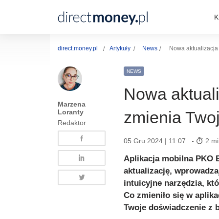
K
direct.money.pl
Artykuły
News
Nowa aktualizacja
NEWS
Nowa aktuali
Marzena
Loranty
zmienia Two
Redaktor
05 Gru 2024 | 11:07
2 mi
Aplikacja mobilna PKO B
aktualizację, wprowadzaj
intuicyjne narzędzia, kt
Co zmieniło się w aplik
Twoje doświadczenie z 