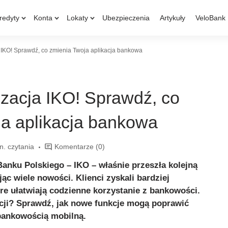
redyty
Konta
Lokaty
Ubezpieczenia
Artykuły
VeloBank
 IKO! Sprawdź, co zmienia Twoja aplikacja bankowa
zacja IKO! Sprawdź, co
ja aplikacja bankowa
n. czytania
Komentarze
(0)
anku Polskiego – IKO – właśnie przeszła kolejną
ąc wiele nowości. Klienci zyskali bardziej
óre ułatwiają codzienne korzystanie z bankowości.
acji? Sprawdź, jak nowe funkcje mogą poprawić
bankowością mobilną.