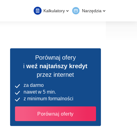
Kalkulatory
Narzędzia
Porównaj ofery
i
weź najtańszy kredyt
przez internet
za darmo
nawet w 5 min.
z minimum formalności
Porównaj oferty