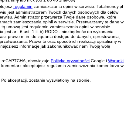
ptujesz
regulamin
zamieszczania opinii w serwisie. Totalmoney.pl
ławiu jest administratorem Twoich danych osobowych dla celów
erwisu. Administrator przetwarza Twoje dane osobowe, które
amach zamieszczania opinii w serwisie. Przetwarzamy te dane w
tą umową jest regulamin zamieszczania opinii w serwisie.
 jest art. 6 ust. 1 lit b) RODO - niezbędność do wykonania
 Masz prawo m.in. do żądania dostępu do danych, sprostowania,
 przetwarzania. Prawa te oraz sposób ich realizacji opisaliśmy w
znajdziesz informacje jak zakomunikować nam Twoją wolę
zez reCAPTCHA, obowiązuje
Polityka prywatności
Google i
Warunki
c komentarz akceptujesz regulamin zamieszczenia komentarza w
Po akceptacji, zostanie wyświetlony na stronie.