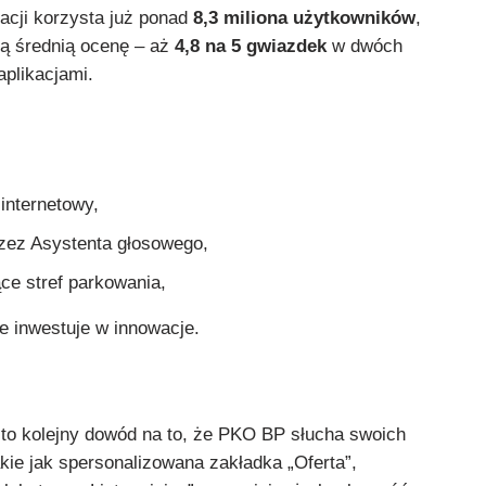
kacji korzysta już ponad
8,3 miliona użytkowników
,
ką średnią ocenę – aż
4,8 na 5 gwiazdek
w dwóch
aplikacjami.
internetowy,
zez Asystenta głosowego,
ce stref parkowania,
e inwestuje w innowacje.
O to kolejny dowód na to, że PKO BP słucha swoich
akie jak spersonalizowana zakładka „Oferta”,