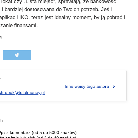
lokat czy „Lista miejsc”, sprawiają, że bankowość
a i bardziej dostosowana do Twoich potrzeb. Jeśli
plikacji IKO, teraz jest idealny moment, by ją pobrać i
dzanie finansami.
4
y
Inne wpisy tego autora
chrobok@totalmoney.pl
ch
pisz komentarz (od 5 do 5000 znaków)
Wpisz imię lub nick (od 2 do 40 znaków)