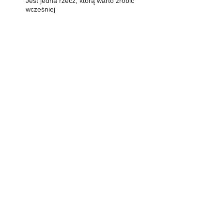
Jest jedna rzecz, którą warto zrobić
wcześniej